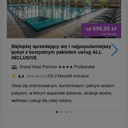
696,95
zł
od
/noc/osoba
Najlepiej sprzedający się i najpopularniejszy
pobyt z korzystnym pakietem usług ALL
INCLUSIVE
Grand Hotel Permon
★
★
★
★
Podbanské
Od 2 Noce
All Inclusive
9,4
(464 recenzji)
Ciesz się zróżnicowanym, komfortowym i pełnym wrażeń
pobytem, ​​w którym wspaniałe jedzenie, atrakcje wodne,
wellness i usługi dla całej rodziny.