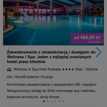
486,09
zł
od
/noc/osoba
Zakwaterowanie z obiadokolacją i dostępem do
Wellness i Spa: Jeden z najlepiej ocenianych
hoteli przez klientów
Wellness & Spa Hotel Kaskady
★
★
★
★
Sliač - Sielnica
Od 1 Noce
Śniadanie I Kolacja
Komfortowe zakwaterowanie z wyżywieniem HB i napojami.
Nieograniczony dostęp do 3000-metrowego spa i wellness,
basenów termalnych, strefy fitness...