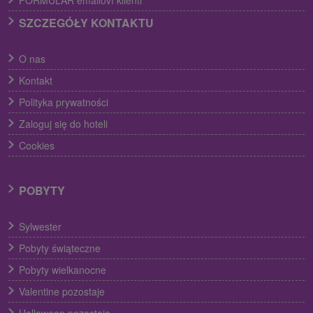
SZCZEGÓŁY KONTAKTU
O nas
Kontakt
Polityka prywatności
Zaloguj się do hoteli
Cookies
POBYTY
Sylwester
Pobyty świąteczne
Pobyty wielkanocne
Valentine pozostaje
Halloween pozostaje