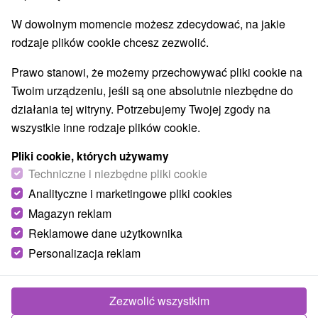
Wsie i miasta
W dowolnym momencie możesz zdecydować, na jakie
Zuberec
(1)
Oravice
(1)
rodzaje plików cookie chcesz zezwolić.
Prawo stanowi, że możemy przechowywać pliki cookie na
Twoim urządzeniu, jeśli są one absolutnie niezbędne do
działania tej witryny. Potrzebujemy Twojej zgody na
wszystkie inne rodzaje plików cookie.
Pliki cookie, których używamy
Techniczne i niezbędne pliki cookie
Analityczne i marketingowe pliki cookies
Magazyn reklam
Reklamowe dane użytkownika
Aquapark Oravice
Personalizacja reklam
Žilinský kraj -
Tvrdošín
Zezwolić wszystkim
Aquapark Meander znajduje się w miejscowości Oravice