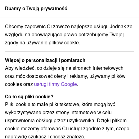
Dbamy o Twoją prywatność
członek grupy
Sorger
Chcemy zapewnić Ci zawsze najlepsze usługi. Jednak ze
Atrakcje na Słowacji
Atrakcje dla dzieci
Muránska planina
względu na obowiązujące prawo potrzebujemy Twojej
zgody na używanie plików cookie.
Atrakcje dla dzieci Muránska
planina
Więcej o personalizacji i pomiarach
Aby wiedzieć, co dzieje się na stronach internetowych
Kategorie
oraz móc dostosować oferty i reklamy, używamy plików
cookies oraz
usługi firmy Google
.
Wszystkie kategorie
Atrakcje turystyczne
(3)
Muzea i galerie
Tarcze
Atrakcje dla dzieci
(2)
(3)
(4)
Co to są pliki cookie?
Zabytki techniki
Aquaparki, baseny
(5)
(1)
Pliki cookie to małe pliki tekstowe, które mogą być
Areny laserowe i paintball
(1)
wykorzystywane przez strony internetowe w celu
Wieże obserwacyjne i chodniki
(1)
usprawnienia obsługi przez użytkownika. Dzięki plikom
Zamki, pałace, ruiny
Skanseny
(1)
(1)
cookie możemy oferować Ci usługi zgodnie z tym, czego
Chaty górskie
Obiekty architektoniczne
(1)
(1)
naprawdę szukasz i chcesz znaleźć.