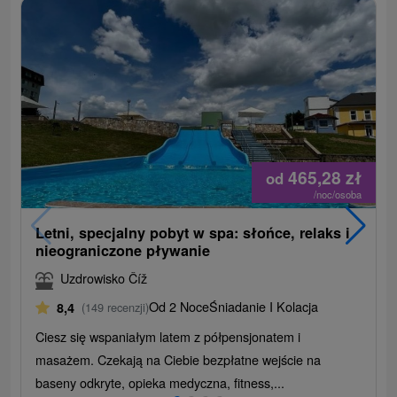
465,28
zł
od
/noc/osoba
Letni, specjalny pobyt w spa: słońce, relaks i
nieograniczone pływanie
Uzdrowisko Číž
Od 2 Noce
Śniadanie I Kolacja
8,4
(149 recenzji)
Ciesz się wspaniałym latem z półpensjonatem i
masażem. Czekają na Ciebie bezpłatne wejście na
baseny odkryte, opieka medyczna, fitness,...