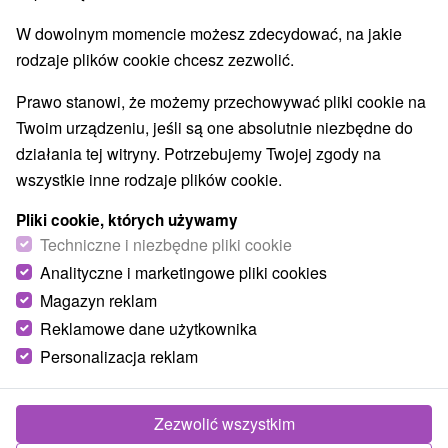
Ośrodek narciarski
Amfiteatry i kina w przyrodzie
(1)
(1)
W dowolnym momencie możesz zdecydować, na jakie
Túry a turistické chodníky
(3)
rodzaje plików cookie chcesz zezwolić.
Wsie i miasta
Prawo stanowi, że możemy przechowywać pliki cookie na
Twoim urządzeniu, jeśli są one absolutnie niezbędne do
Muráň
(2)
Hnúšťa
(1)
działania tej witryny. Potrzebujemy Twojej zgody na
wszystkie inne rodzaje plików cookie.
Pliki cookie, których używamy
Techniczne i niezbędne pliki cookie
Analityczne i marketingowe pliki cookies
Magazyn reklam
Reklamowe dane użytkownika
Personalizacja reklam
Zezwolić wszystkim
Letnia kąpielisko Hnúšťa