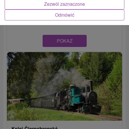
Zezwól zaznaczone
Banskobystrický kraj -
Hnúšťa
Odmówić
POKAZ
Kolej Čiernohronská