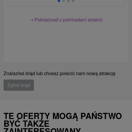
➝ Pokračovať v prehliadaní atrakcií
Znalazłeś błąd lub chcesz polecić nam nową atrakcję
Zgłoś błąd
TE OFERTY MOGĄ PAŃSTWO
BYĆ TAKŻE
ZAINTERESOWANY