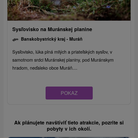
Sysľovisko na Muránskej planine
Banskobystrický kraj -
Muráň
Sysľovisko, lúka plná milých a priateľských sysľov, v
samotnom srdci Muránskej planiny, pod Muránskym
hradom, neďaleko obce Muráň....
POKAZ
Ak plánujete navštíviť tieto atrakcie, pozrite si
pobyty v ich okolí.