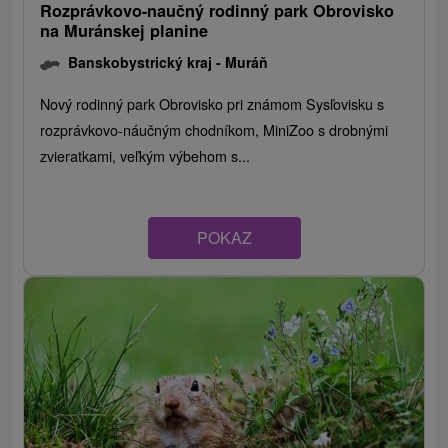
Rozprávkovo-naučný rodinný park Obrovisko
na Muránskej planine
Banskobystrický kraj -
Muráň
Nový rodinný park Obrovisko pri známom Sysľovisku s
rozprávkovo-náučným chodníkom, MiniZoo s drobnými
zvieratkami, veľkým výbehom s...
POKAZ