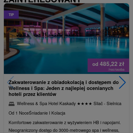
TIP
485,22
zł
od
/noc/osoba
Zakwaterowanie z obiadokolacją i dostępem do
Wellness i Spa: Jeden z najlepiej ocenianych
hoteli przez klientów
Wellness & Spa Hotel Kaskady
★
★
★
★
Sliač - Sielnica
Od 1 Noce
Śniadanie I Kolacja
Komfortowe zakwaterowanie z wyżywieniem HB i napojami.
Nieograniczony dostęp do 3000-metrowego spa i wellness,