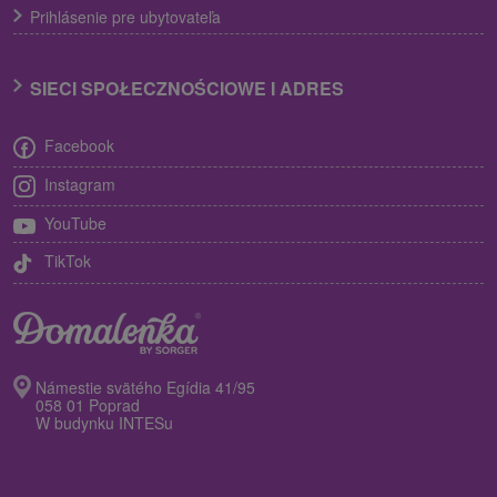
Prihlásenie pre ubytovateľa
SIECI SPOŁECZNOŚCIOWE I ADRES
Facebook
Instagram
YouTube
TikTok
Námestie svätého Egídia 41/95
058 01 Poprad
W budynku INTESu