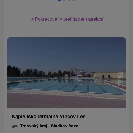
➝ Pokračovať v prehliadaní atrakcií
Kąpielisko termalne Vincov Les
Trnavský kraj -
Sládkovičovo