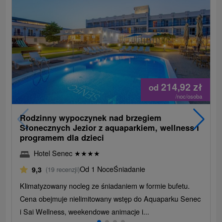
214,92
zł
od
/noc/osoba
Rodzinny wypoczynek nad brzegiem
Słonecznych Jezior z aquaparkiem, wellness i
programem dla dzieci
Hotel Senec
★
★
★
★
Od 1 Noce
Śniadanie
9,3
(19 recenzji)
Klimatyzowany nocleg ze śniadaniem w formie bufetu.
Cena obejmuje nielimitowany wstęp do Aquaparku Senec
i Sai Wellness, weekendowe animacje i...