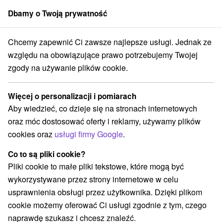
Dbamy o Twoją prywatność
członek grupy
Sorger
Chcemy zapewnić Ci zawsze najlepsze usługi. Jednak ze
Atrakcje na Słowacji
Atrakcje dla dzieci
Dolné Považie
względu na obowiązujące prawo potrzebujemy Twojej
zgody na używanie plików cookie.
Atrakcje dla dzieci Dolné Považie
Więcej o personalizacji i pomiarach
Kategorie
Aby wiedzieć, co dzieje się na stronach internetowych
oraz móc dostosować oferty i reklamy, używamy plików
Wszystkie kategorie
Planetarium i obserwatorium
(1)
cookies oraz
usługi firmy Google
.
Túry a turistické chodníky
Pola golfowe
(1)
(2)
Parki miejskie i zamkowe
Miejsca sakralne
(1)
(1)
Co to są pliki cookie?
Zamki
Teatry
Sporty
(2)
(1)
(1)
Pliki cookie to małe pliki tekstowe, które mogą być
Zamki, pałace, ruiny
(3)
wykorzystywane przez strony internetowe w celu
Wieże obserwacyjne i chodniki
(3)
usprawnienia obsługi przez użytkownika. Dzięki plikom
Jeziora, jeziora, zbiorniki wodne
(3)
cookie możemy oferować Ci usługi zgodnie z tym, czego
Aquaparki, baseny
Zabytki techniki
(6)
(1)
naprawdę szukasz i chcesz znaleźć.