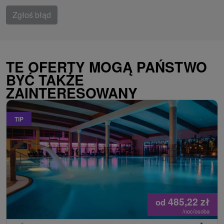
Zgłoś błąd
TE OFERTY MOGĄ PAŃSTWO
BYĆ TAKŻE
ZAINTERESOWANY
TIP
485,22
zł
od
/noc/osoba