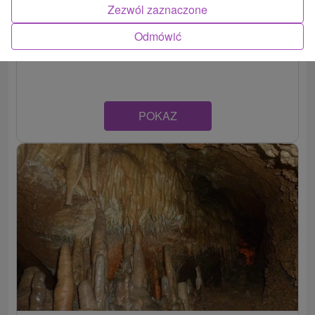
Trnavský lanáč
Zezwól zaznaczone
Trnavský kraj -
Trnava
Odmówić
POKAZ