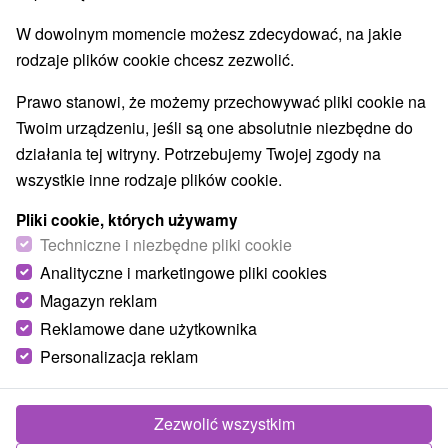
Atrakcje dla dzieci
Tarcze
(9)
(1)
W dowolnym momencie możesz zdecydować, na jakie
Atrakcje turystyczne
Atrakcje z adrenaliną
(2)
(1)
rodzaje plików cookie chcesz zezwolić.
Kolejki linowe
Jaskinie
(1)
(2)
Prawo stanowi, że możemy przechowywać pliki cookie na
Wsie i miasta
Twoim urządzeniu, jeśli są one absolutnie niezbędne do
działania tej witryny. Potrzebujemy Twojej zgody na
Trnava
(3)
Vlčkovce
(1)
wszystkie inne rodzaje plików cookie.
Pliki cookie, których używamy
Techniczne i niezbędne pliki cookie
Analityczne i marketingowe pliki cookies
Magazyn reklam
Reklamowe dane użytkownika
Personalizacja reklam
Zezwolić wszystkim