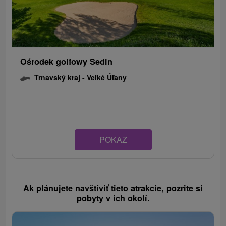
Ośrodek golfowy Sedin
Trnavský kraj -
Veľké Úľany
POKAZ
Ak plánujete navštíviť tieto atrakcie, pozrite si
pobyty v ich okolí.