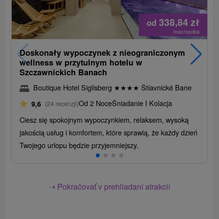
338,84
zł
od
/noc/osoba
Doskonały wypoczynek z nieograniczonym
wellness w przytulnym hotelu w
Szczawnickich Banach
Boutique Hotel Siglisberg
★
★
★
★
Štiavnické Bane
Od 2 Noce
Śniadanie I Kolacja
9,6
(24 recenzji)
Ciesz się spokojnym wypoczynkiem, relaksem, wysoką
jakością usług i komfortem, które sprawią, że każdy dzień
Twojego urlopu będzie przyjemniejszy.
➝ Pokračovať v prehliadaní atrakcií