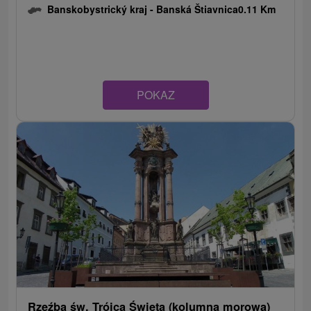
Banskobystrický kraj -
Banská Štiavnica
0.11 Km
POKAZ
Rzeźba św. Trójca Święta (kolumna morowa)