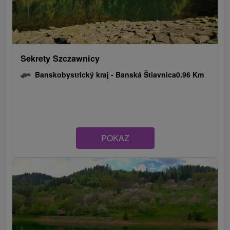
Sekrety Szczawnicy
Banskobystrický kraj -
Banská Štiavnica
0.96 Km
POKAZ