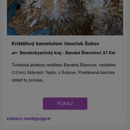
Krištáľový kameňolom Geoclub Šobov
Banskobystrický kraj -
Banská Štiavnica
1.57 Km
Turistická atrakcia neďaleko Banskej Štiavnice, neďaleko
(12 km) Sklených Teplíc, v Šobove. Preslávená banícka
oblasť tu ponúka...
POKAZ
zobacz następujące