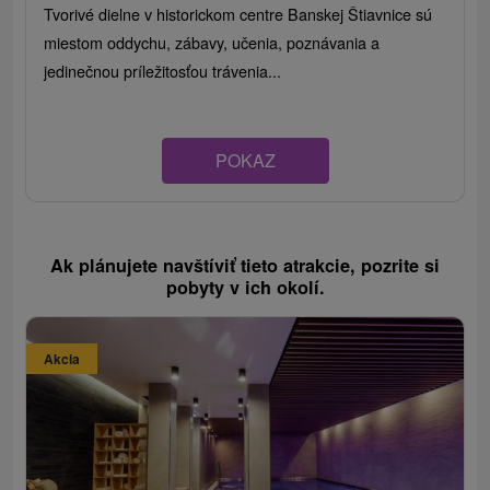
Tvorivé dielne v historickom centre Banskej Štiavnice sú
miestom oddychu, zábavy, učenia, poznávania a
jedinečnou príležitosťou trávenia...
POKAZ
Ak plánujete navštíviť tieto atrakcie, pozrite si
pobyty v ich okolí.
Akcia