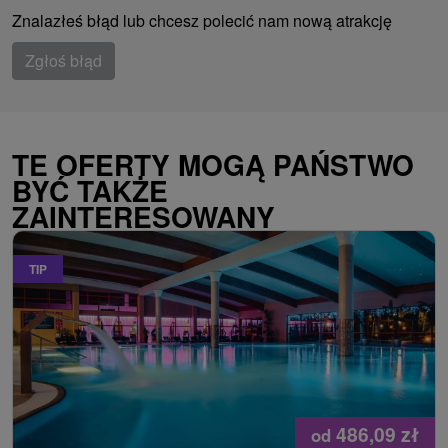
Znalazłeś błąd lub chcesz polecić nam nową atrakcję
Zgłoś błąd
TE OFERTY MOGĄ PAŃSTWO
BYĆ TAKŻE
ZAINTERESOWANY
TIP
486,09
zł
od