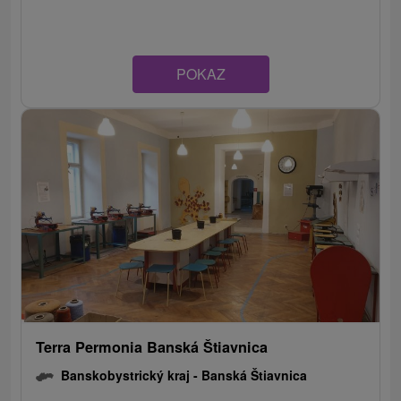
POKAZ
Terra Permonia Banská Štiavnica
Banskobystrický kraj -
Banská Štiavnica