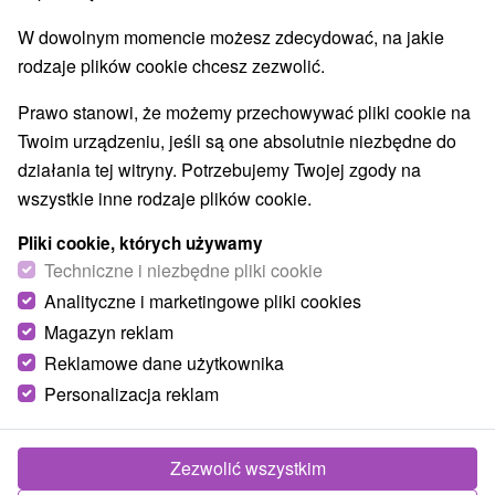
Amfiteatry i kina w przyrodzie
(1)
W dowolnym momencie możesz zdecydować, na jakie
Túry a turistické chodníky
(2)
rodzaje plików cookie chcesz zezwolić.
Prawo stanowi, że możemy przechowywać pliki cookie na
Twoim urządzeniu, jeśli są one absolutnie niezbędne do
działania tej witryny. Potrzebujemy Twojej zgody na
wszystkie inne rodzaje plików cookie.
Pliki cookie, których używamy
Techniczne i niezbędne pliki cookie
Analityczne i marketingowe pliki cookies
Magazyn reklam
Reklamowe dane użytkownika
Szopka bożonarodzeniowa Bańska
Szczawnica
Personalizacja reklam
Banskobystrický kraj -
Banská Štiavnica
Zezwolić wszystkim