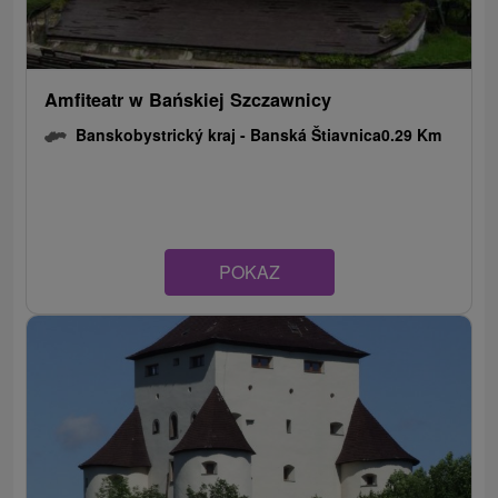
Amfiteatr w Bańskiej Szczawnicy
Banskobystrický kraj -
Banská Štiavnica
0.29 Km
POKAZ