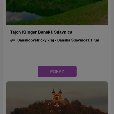
Tajch Klinger Banská Štiavnica
Banskobystrický kraj -
Banská Štiavnica
1.1 Km
POKAZ