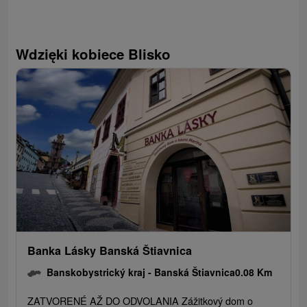
Wdzięki kobiece Blisko
Banka Lásky Banská Štiavnica
Banskobystrický kraj -
Banská Štiavnica
0.08 Km
ZATVORENÉ AŽ DO ODVOLANIA Zážitkový dom o