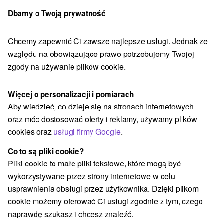
Dbamy o Twoją prywatność
członek grupy
Sorger
Chcemy zapewnić Ci zawsze najlepsze usługi. Jednak ze
zieci
Stredné Slovensko
Banskobystrický kraj
Banská Štiavnica
względu na obowiązujące prawo potrzebujemy Twojej
zgody na używanie plików cookie.
Atrakcje dla dzieci Banská
Štiavnica a v okolí
Więcej o personalizacji i pomiarach
Aby wiedzieć, co dzieje się na stronach internetowych
Kategorie
oraz móc dostosować oferty i reklamy, używamy plików
cookies oraz
usługi firmy Google
.
Wszystkie kategorie
Jeziora, jeziora, zbiorniki wodne
(2)
Co to są pliki cookie?
Atrakcje turystyczne
Muzea i galerie
(4)
(2)
Pliki cookie to małe pliki tekstowe, które mogą być
Ogrody botaniczne
Atrakcje dla dzieci
(1)
(4)
wykorzystywane przez strony internetowe w celu
Zabytki techniki
Wieże obserwacyjne i chodniki
(1)
(1)
usprawnienia obsługi przez użytkownika. Dzięki plikom
Zamki, pałace, ruiny
Miejsca sakralne
(2)
(1)
cookie możemy oferować Ci usługi zgodnie z tym, czego
Obiekty architektoniczne
(2)
naprawdę szukasz i chcesz znaleźć.