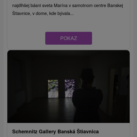
najdlhšej básni sveta Marína v samotnom centre Banskej
Štiavnice, v dome, kde bývala...
POKAZ
Schemnitz Gallery Banská Štiavnica