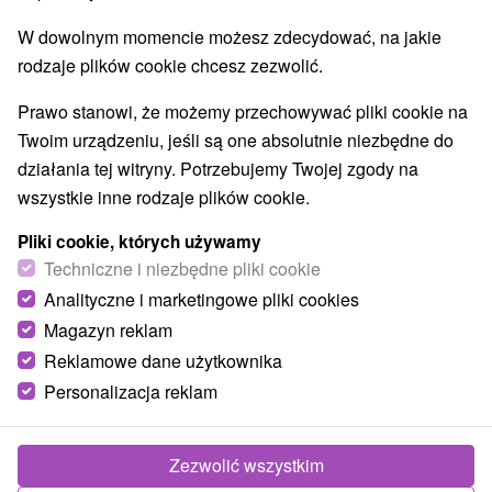
Wieże obserwacyjne i chodniki
(2)
W dowolnym momencie możesz zdecydować, na jakie
Areny laserowe i paintball
(1)
rodzaje plików cookie chcesz zezwolić.
Jeziora, jeziora, zbiorniki wodne
(26)
Aquaparki, baseny
Kościoły drewniane
(3)
(1)
Prawo stanowi, że możemy przechowywać pliki cookie na
Wodospady
Pomniki
Atrakcje dla dzieci
(9)
(1)
(23)
Twoim urządzeniu, jeśli są one absolutnie niezbędne do
Tarcze
Escaperoom
Ogrody botaniczne
(43)
(1)
(1)
działania tej witryny. Potrzebujemy Twojej zgody na
Muzea i galerie
Atrakcje turystyczne
(10)
(12)
wszystkie inne rodzaje plików cookie.
Atrakcje z adrenaliną
Kolejki linowe
(8)
(2)
Pliki cookie, których używamy
Tory bobslejowe
Jaskinie
(1)
(2)
Techniczne i niezbędne pliki cookie
Analityczne i marketingowe pliki cookies
Wsie i miasta
Magazyn reklam
Tatranská Javorina
(1)
Starý Smokovec
(1)
Reklamowe dane użytkownika
Personalizacja reklam
Zezwolić wszystkim