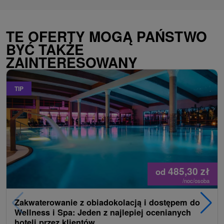
TE OFERTY MOGĄ PAŃSTWO
BYĆ TAKŻE
ZAINTERESOWANY
TIP
485,30
zł
od
/noc/osoba
Zakwaterowanie z obiadokolacją i dostępem do
Wellness i Spa: Jeden z najlepiej ocenianych
hoteli przez klientów