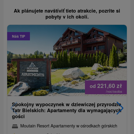
Ak plánujete navštíviť tieto atrakcie, pozrite si
pobyty v ich okolí.
Náš TIP
221,60
zł
od
/noc/osoba
Spokojny wypoczynek w dziewiczej przyrodzie
Tatr Bielskich: Apartamenty dla wymagających
gości
Moutain Resort Apartamenty w ośrodkach górskich