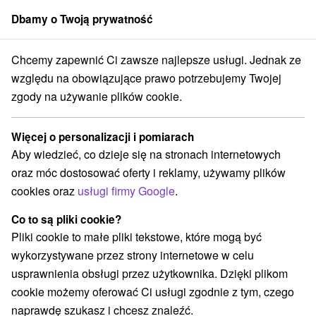
Dbamy o Twoją prywatność
członek grupy
Sorger
Chcemy zapewnić Ci zawsze najlepsze usługi. Jednak ze
Atrakcje na Słowacji
Obiekty architektoniczne
Wysokie Tatry
względu na obowiązujące prawo potrzebujemy Twojej
zgody na używanie plików cookie.
Obiekty architektoniczne Wysokie
Tatry
Więcej o personalizacji i pomiarach
Aby wiedzieć, co dzieje się na stronach internetowych
Kategorie
oraz móc dostosować oferty i reklamy, używamy plików
cookies oraz
usługi firmy Google
.
Wszystkie kategorie
Ośrodki i miasteczka dziecięce
(5)
Túry a turistické chodníky
(36)
Co to są pliki cookie?
Amfiteatry i kina w przyrodzie
Pola golfowe
(1)
(2)
Pliki cookie to małe pliki tekstowe, które mogą być
Źródła
Parki miejskie i zamkowe
(2)
(1)
wykorzystywane przez strony internetowe w celu
Ośrodek narciarski
Obiekty architektoniczne
(10)
(2)
usprawnienia obsługi przez użytkownika. Dzięki plikom
Zamki
Chaty górskie
Skanseny
(1)
(12)
(2)
cookie możemy oferować Ci usługi zgodnie z tym, czego
Jazda konna
Sporty
Zamki, pałace, ruiny
(3)
(4)
(2)
naprawdę szukasz i chcesz znaleźć.