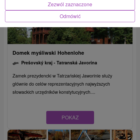
Zezwól zaznaczone
Odmówić
Domek myśliwski Hohenlohe
Prešovský kraj -
Tatranská Javorina
Zamek prezydencki w Tatrzańskiej Jaworinie służy
głównie do celów reprezentacyjnych najwyższych
słowackich urzędników konstytucyjnych....
POKAZ