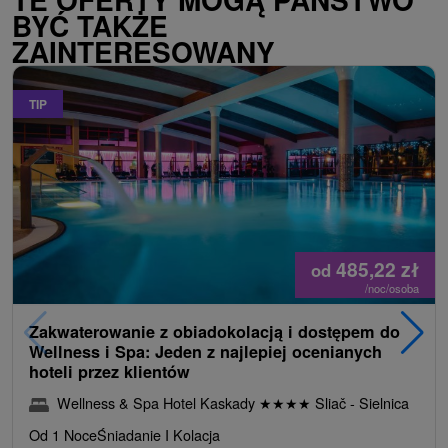
BYĆ TAKŻE
ZAINTERESOWANY
TIP
485,22
zł
od
/noc/osoba
Zakwaterowanie z obiadokolacją i dostępem do
Wellness i Spa: Jeden z najlepiej ocenianych
hoteli przez klientów
Wellness & Spa Hotel Kaskady
★
★
★
★
Sliač - Sielnica
Od 1 Noce
Śniadanie I Kolacja