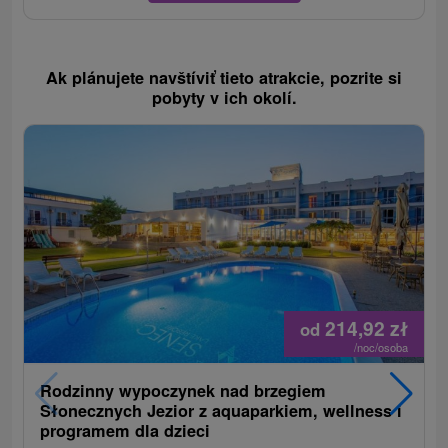
Ak plánujete navštíviť tieto atrakcie, pozrite si
pobyty v ich okolí.
214,92
zł
od
/noc/osoba
Rodzinny wypoczynek nad brzegiem
Słonecznych Jezior z aquaparkiem, wellness i
programem dla dzieci