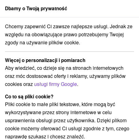
Dbamy o Twoją prywatność
członek grupy
Sorger
Chcemy zapewnić Ci zawsze najlepsze usługi. Jednak ze
Aquaparki, baseny
Západné Slovensko
Trnavský kraj
Trnava
względu na obowiązujące prawo potrzebujemy Twojej
zgody na używanie plików cookie.
Aquaparki, baseny Trnava a v okolí
Więcej o personalizacji i pomiarach
Kategorie
Aby wiedzieć, co dzieje się na stronach internetowych
oraz móc dostosować oferty i reklamy, używamy plików
Wszystkie kategorie
cookies oraz
usługi firmy Google
.
Jeziora, jeziora, zbiorniki wodne
Kolejki linowe
(1)
(1)
Atrakcje z adrenaliną
Atrakcje dla dzieci
(1)
(3)
Co to są pliki cookie?
Aquaparki, baseny
Sporty
Teatry
(3)
(1)
(2)
Pliki cookie to małe pliki tekstowe, które mogą być
Miejsca sakralne
Pola golfowe
(1)
(1)
wykorzystywane przez strony internetowe w celu
usprawnienia obsługi przez użytkownika. Dzięki plikom
cookie możemy oferować Ci usługi zgodnie z tym, czego
naprawdę szukasz i chcesz znaleźć.