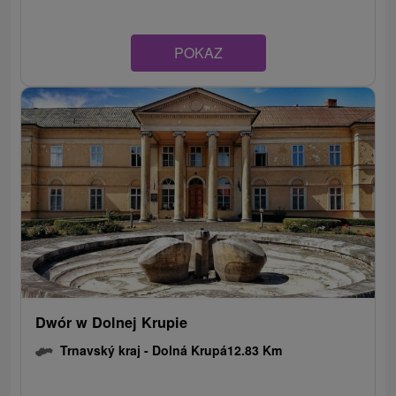
POKAZ
Dwór w Dolnej Krupie
Trnavský kraj -
Dolná Krupá
12.83 Km