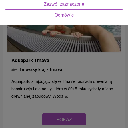
Zezwól zaznaczone
Odmówić
Aquapark Trnava
Trnavský kraj -
Trnava
Aquapark, znajdujący się w Trnavie, posiada drewnianą
konstrukcję i elementy, które w 2015 roku zyskały miano
drewnianej zabudowy. Woda w...
POKAZ