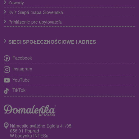
Zawody
Kvíz Slepá mapa Slovenska
Prihlásenie pre ubytovateľa
SIECI SPOŁECZNOŚCIOWE I ADRES
Facebook
Instagram
YouTube
TikTok
Námestie svätého Egídia 41/95
058 01 Poprad
W budynku INTESu