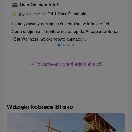
Hotel Senec
★
★
★
★
Od 1 Noce
Śniadanie
9,3
(19 recenzji)
Klimatyzowany nocleg ze śniadaniem w formie bufetu.
Cena obejmuje nielimitowany wstęp do Aquaparku Senec
i Sai Wellness, weekendowe animacje i...
➝ Pokračovať v prehliadaní atrakcií
Wdzięki kobiece Blisko