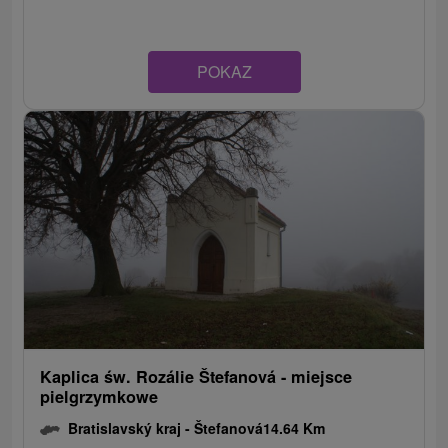
POKAZ
Kaplica św. Rozálie Štefanová - miejsce
pielgrzymkowe
Bratislavský kraj -
Štefanová
14.64 Km