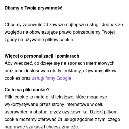
Dbamy o Twoją prywatność
członek grupy
Sorger
Chcemy zapewnić Ci zawsze najlepsze usługi. Jednak ze
né Slovensko
Bratislavský kraj
Budmerice
Dwór w Budmericach
względu na obowiązujące prawo potrzebujemy Twojej
zgody na używanie plików cookie.
Dwór w Budmericach
Więcej o personalizacji i pomiarach
Wyświetl stronę internetową
Przejdź do
Aby wiedzieć, co dzieje się na stronach internetowych
oraz móc dostosować oferty i reklamy, używamy plików
cookies oraz
usługi firmy Google
.
+421 917 908 312
Co to są pliki cookie?
Facebook
Pliki cookie to małe pliki tekstowe, które mogą być
wykorzystywane przez strony internetowe w celu
Opinii Google
usprawnienia obsługi przez użytkownika. Dzięki plikom
Budmerice 679
GPS:
cookie możemy oferować Ci usługi zgodnie z tym, czego
900 86 Budmerice
N +48° 21' 47.9''
naprawdę szukasz i chcesz znaleźć.
E +17° 23' 46.34''