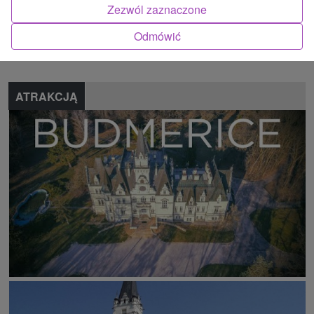
Zezwól zaznaczone
Znalazłeś błąd lub chcesz polecić nam nową atrakcję
Odmówić
Zgłoś błąd
ATRAKCJĄ