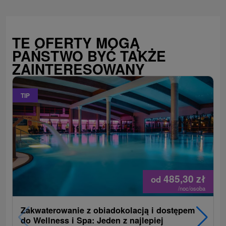
TE OFERTY MOGĄ
PAŃSTWO BYĆ TAKŻE
ZAINTERESOWANY
TIP
485,30
zł
od
/noc/osoba
Zakwaterowanie z obiadokolacją i dostępem
do Wellness i Spa: Jeden z najlepiej