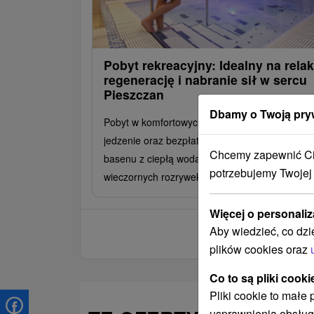
Pobyt rekreacyjny: Idealny na relak
regenerację i nabranie sił w sercu
Pieszczan
Dbamy o Twoją pry
Pobyt w komfortowych warunkach, pyszne
jedzenie oraz bezpłatny dostęp do krytego
Chcemy zapewnić Ci 
basenu z ciepłą wodą, centrum fitness i
potrzebujemy Twojej
wieczornych rozrywek.
Więcej o personaliz
Aby wiedzieć, co dzi
plików cookies oraz
Co to są pliki cooki
Pliki cookie to małe
usprawnienia obsług