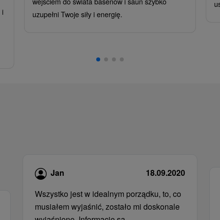
wejściem do świata basenów i saun szybko
u
i
uzupełni Twoje siły i energię.
,
Jan
18.09.2020
Wszystko jest w idealnym porządku, to, co
musiałem wyjaśnić, zostało mi doskonale
wyjaśnione. Informacje są