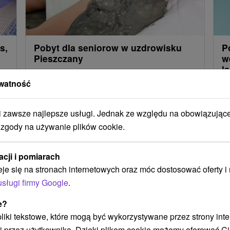
s,
Pobyt dla seniorow w uzdrowisku
P
Pieszczany
w
l
Pakiet zabiegów obejmujący masaż klasyczny,
watność
Po
kąpiel z pianą, okład parafango i tlenoterapię i
re
dostęp do krytego basenu.
zawsze najlepsze usługi. Jednak ze względu na obowiązując
po
 zgody na używanie plików cookie.
ma
acji i pomiarach
eje się na stronach internetowych oraz móc dostosować oferty 
Załaduj więcej
usługi firmy Google
.
e?
 pliki tekstowe, które mogą być wykorzystywane przez strony int
i przez użytkownika. Dzięki plikom cookie możemy oferować Ci