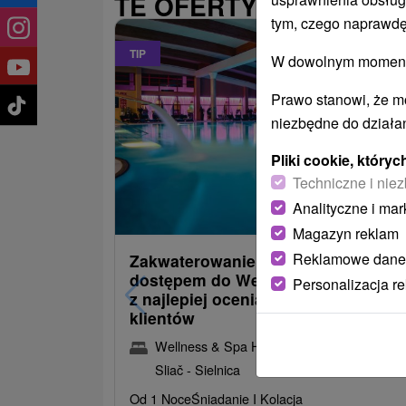
TE OFERTY MOGĄ PAŃ
tym, czego naprawdę
TIP
W dowolnym momencie
Prawo stanowi, że m
niezbędne do działan
Pliki cookie, któr
Techniczne i niez
485,22
od
Analityczne i mar
/noc/os
Magazyn reklam
Reklamowe dane
Zakwaterowanie z obiadokolacją i
dostępem do Wellness i Spa: Jede
Personalizacja r
z najlepiej ocenianych hoteli przez
klientów
Wellness & Spa Hotel Kaskady
★
★
★
★
Sliač - Sielnica
Od 1 Noce
Śniadanie I Kolacja