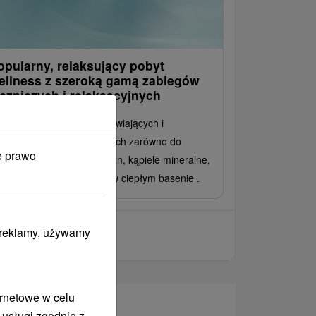
opularny, relaksujący pobyt
ellness z szeroką gamą zabiegów
eczniczych i relaksacyjnych
byt pełen zabiegów uzdrawiających i
laksacyjnych dostosowanych zarówno do
e prawo
trzeb kobiet, jak i mężczyzn, kąpiele mineralne,
saże, sauny oraz relaks w ciepłym basenie .
i reklamy, używamy
ernetowe w celu
 usługi zgodnie z