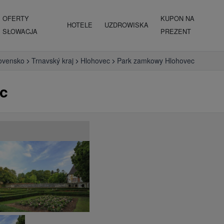
OFERTY
KUPON NA
HOTELE
UZDROWISKA
SŁOWACJA
PREZENT
ovensko
Trnavský kraj
Hlohovec
Park zamkowy Hlohovec
c