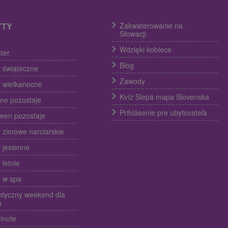
YTY
Zakwaterowanie na
Słowacji
Wdzięki kobiece
ter
Blog
 świąteczne
Zawody
 wielkanocne
Kvíz Slepá mapa Slovenska
ine pozostaje
Prihlásenie pre ubytovateľa
een pozostaje
 zimowe narciarskie
 jesienne
 letnie
 w spa
tyczny weekend dla
a
inute