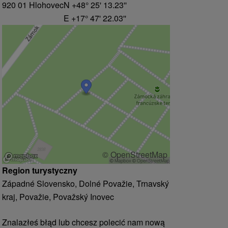
920 01 Hlohovec
N +48° 25' 13.23''
E +17° 47' 22.03''
© OpenStreetMap
Region turystyczny
Západné Slovensko, Dolné Považie, Trnavský
kraj, Považie, Považský Inovec
Znalazłeś błąd lub chcesz polecić nam nową