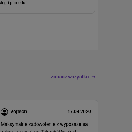
sług i procedur.
wrażeń pobyte
atrakcje wodne
rodziny.
zobacz wszystko
Vojtech
17.09.2020
Maksymalne zadowolenie z wyposażenia
zakwaterowania w Tatrach Wysokich.