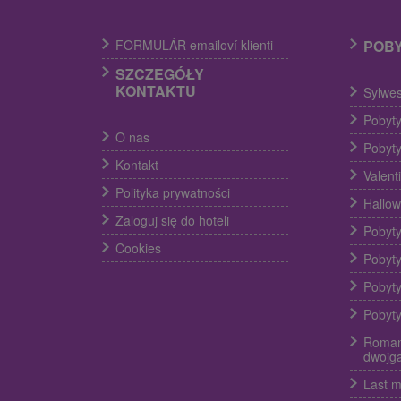
FORMULÁR emailoví klienti
POB
SZCZEGÓŁY
KONTAKTU
Sylwes
Pobyty
O nas
Pobyty
Kontakt
Valent
Polityka prywatności
Hallow
Zaloguj się do hoteli
Pobyty
Cookies
Pobyty
Pobyty
Pobyty
Roman
dwojg
Last m