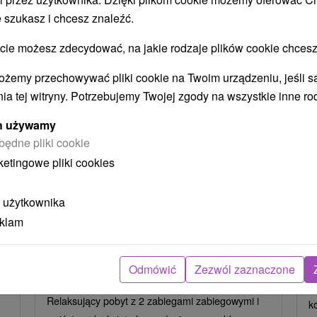
STWO BYĆ TAKŻE ZAINTERESO
 szukasz i chcesz znaleźć.
 możesz zdecydować, na jakie rodzaje plików cookie chcesz
ożemy przechowywać pliki cookie na Twoim urządzeniu, jeśli s
ia tej witryny. Potrzebujemy Twojej zgody na wszystkie inne ro
ych używamy
będne pliki cookie
zł
404,70
zł
od
ketingowe pliki cookies
oba
/noc/osoba
 użytkownika
Intensywny pobyt MINI RELAX:
P
n
Szybka i skuteczna ucieczka od
r
eklam
stresu
Hotel Flóra
★
★
★
Trenczańskie Teplice
O
Odmówić
Zezwól zaznaczone
Od 2 Noce
Śniadanie I Kolacja
P
Relaksujący pobyt z 2 zabiegami zabiegowymi i
k