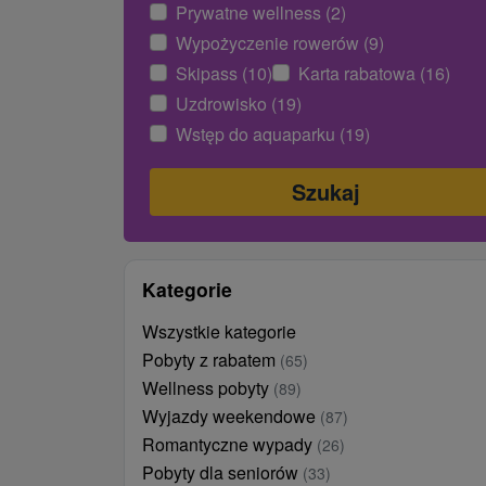
Prywatne wellness (2)
Wypożyczenie rowerów (9)
Skipass (10)
Karta rabatowa (16)
Uzdrowisko (19)
Wstęp do aquaparku (19)
Kategorie
Wszystkie kategorie
Pobyty z rabatem
(65)
Wellness pobyty
(89)
Wyjazdy weekendowe
(87)
Romantyczne wypady
(26)
Pobyty dla seniorów
(33)