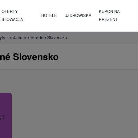
OFERTY
KUPON NA
HOTELE
UZDROWISKA
SŁOWACJA
PREZENT
yty z rabatem
Stredné Slovensko
dné Slovensko
ę lub nazwę hotelu.