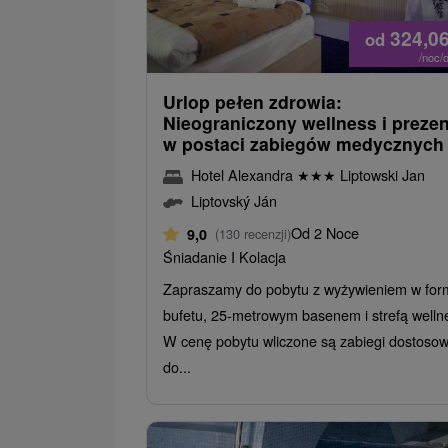
324,0
od
/noc/
Urlop pełen zdrowia:
Nieograniczony wellness i prezen
w postaci zabiegów medycznych
Hotel Alexandra
★
★
★
Liptowski Jan
Liptovský Ján
Od 2 Noce
9,0
(130 recenzji)
Śniadanie I Kolacja
Zapraszamy do pobytu z wyżywieniem w for
bufetu, 25-metrowym basenem i strefą welln
W cenę pobytu wliczone są zabiegi dostoso
do...