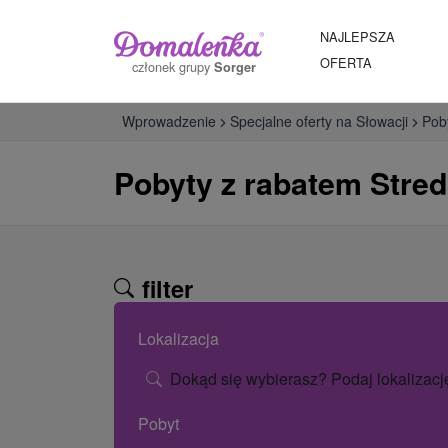
NAJLEPSZA
OFERTA
członek grupy
Sorger
Wprowadzenie
Specjalne oferty na Słowacji
Pob
Pobyty z rabatem Stre
filter
Lokalizacja
Dokąd się wybierasz? Podaj lokalizacj
Pobyt