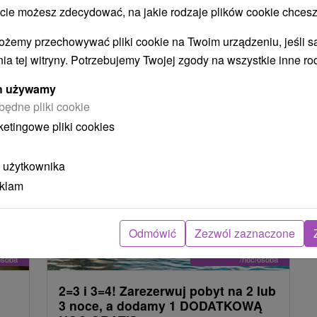
 możesz zdecydować, na jakie rodzaje plików cookie chcesz
ystko
ożemy przechowywać pliki cookie na Twoim urządzeniu, jeśli s
ia tej witryny. Potrzebujemy Twojej zgody na wszystkie inne ro
NAJTAŃSZE
NAJDROŻSZE
NA PODSTAWIE OCENY
ych używamy
będne pliki cookie
ketingowe pliki cookies
TIP
 użytkownika
eklam
Odmówić
Zezwól zaznaczone
6
zł
305,19
zł
od
osoba
/noc/osoba
2=3 i 3=4! Zarezerwuj pobyt na 2 lub
3 noce, a dodamy 1 DODATKOWĄ