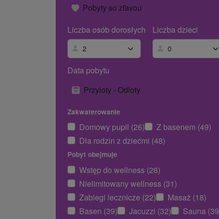
Pobyty so zľavou
Liczba osób dorosłych
Liczba dzieci
Data pobytu
Przyloty - Odloty
Zakwaterowanie
Domowy pupil (26)
Z basenem (49)
Dla rodzin z dziećmi (48)
Pobyt obejmuje
Wstęp do wellness (28)
Nielimitowany wellness (31)
Zabiegi lecznicze (22)
Masaż (18)
Basen (39)
Jacuzzi (32)
Sauna (39