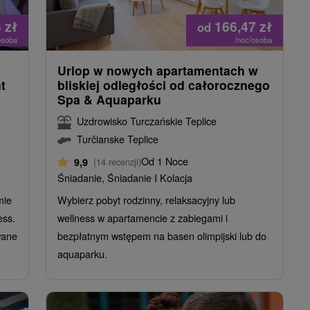
6
zł
166,47
zł
od
osoba
/noc/osoba
Urlop w nowych apartamentach w
t
bliskiej odległości od całorocznego
Spa & Aquaparku
Uzdrowisko Turczańskie Teplice
Turčianske Teplice
Od 1 Noce
9,9
(14 recenzji)
Śniadanie, Śniadanie I Kolacja
mie
Wybierz pobyt rodzinny, relaksacyjny lub
ess.
wellness w apartamencie z zabiegami i
wane
bezpłatnym wstępem na basen olimpijski lub do
aquaparku.