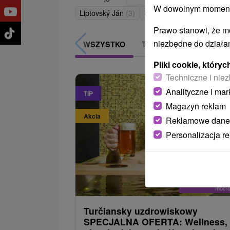
W dowolnym momencie
Pokaż wsz
Liptovský Ján
(3)
Dudince
(3)
Prawo stanowi, że m
niezbędne do działan
TOP - BESTSELLERY
WSZYSTKO
Pliki cookie, któr
Techniczne i niez
Analityczne i mar
TIP
Magazyn reklam
Akcia
Reklamowe dane
Personalizacja r
301,8
od
/noc/
Turčiansky uzdrowiskowy
SPECJALNA OFERTA: Wellness,