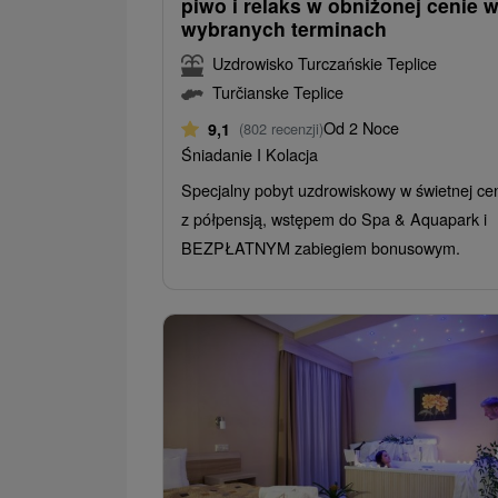
piwo i relaks w obniżonej cenie 
wybranych terminach
Uzdrowisko Turczańskie Teplice
Turčianske Teplice
Od 2 Noce
9,1
(802 recenzji)
Śniadanie I Kolacja
Specjalny pobyt uzdrowiskowy w świetnej ce
z półpensją, wstępem do Spa & Aquapark i
BEZPŁATNYM zabiegiem bonusowym.