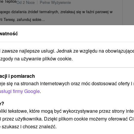
ne Teplice
Od 2 Noce
Pełne Wyżywienie
jącego działania źródeł termalnych, zrelaksuj się w łaźni parowej w
rii Teresy, zafunduj sobie...
483,87
zł
od
/noc/osoba
watność
h: Lato w Dudincach: Nieograniczony dostęp do
zawsze najlepsze usługi. Jednak ze względu na obowiązując
i saun
 zgody na używanie plików cookie.
★
★
Dudince
Od 2 Noce
Śniadanie I Kolacja
niają animacje, rowery, tenis stołowy, fitness i zabiegi relaksacyjne.
acji i pomiarach
363,12
zł
od
/noc/osoba
eje się na stronach internetowych oraz móc dostosować oferty 
usługi firmy Google
.
Zobacz więcej
e?
 pliki tekstowe, które mogą być wykorzystywane przez strony int
i przez użytkownika. Dzięki plikom cookie możemy oferować Ci
 szukasz i chcesz znaleźć.
čianske Teplice
(8)
Sliač
(3)
Liptovský Mikuláš
(3)