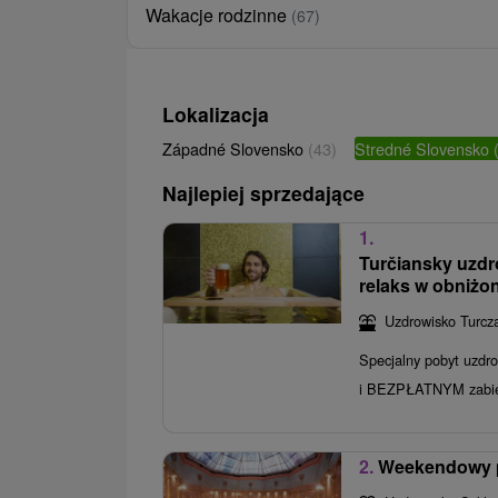
Wakacje rodzinne
(67)
Lokalizacja
Západné Slovensko
(43)
Stredné Slovensko
Najlepiej sprzedające
1.
Turčiansky uzd
relaks w obniżo
Uzdrowisko Turcza
Specjalny pobyt uzdr
i BEZPŁATNYM zabi
2.
Weekendowy po