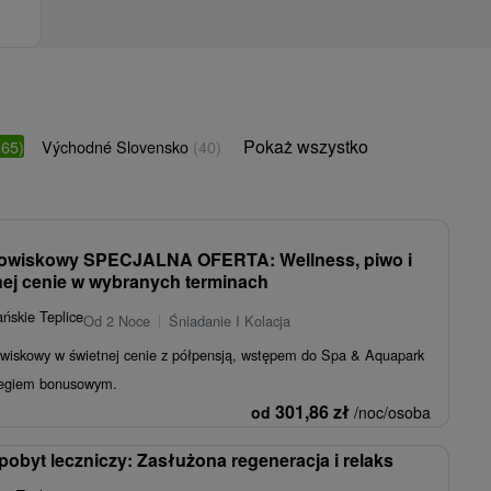
Pokaż wszystko
(65)
Východné Slovensko
(40)
rowiskowy SPECJALNA OFERTA: Wellness, piwo i
nej cenie w wybranych terminach
ńskie Teplice
Od 2 Noce
Śniadanie I Kolacja
owiskowy w świetnej cenie z półpensją, wstępem do Spa & Aquapark
egiem bonusowym.
301,86
zł
od
/noc/osoba
byt leczniczy: Zasłużona regeneracja i relaks