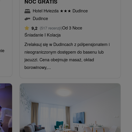
w
NOC GRATIS
Hotel Hviezda
★
★
★
Dudince
Dudince
Od 3 Noce
9,2
(517 recenzji)
Śniadanie I Kolacja
Zrelaksuj się w Dudincach z półpensjonatem i
nie
nieograniczonym dostępem do basenu lub
jacuzzi. Cena obejmuje masaż, okład
borowinowy,...