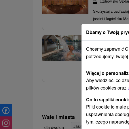
Uzdrowisko Szkla
Skorzystaj z uzdrawia
jaskini i kąpielisku Ma
Dbamy o Twoją pry
3.
Lato w Dudincac
Chcemy zapewnić Ci 
świata basenów 
potrzebujemy Twojej
Hotel Hviezda
★
Relaks w wodzie uzupeł
Więcej o personaliz
Aby wiedzieć, co dzi
plików cookies oraz
Co to są pliki cooki
Pliki cookie to małe
usprawnienia obsług
Wsie i miasta
tym, czego naprawdę
Jasná
(10)
Brusno
(9)
Tur
dla dwojga