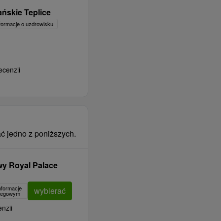
ńskie Teplice
formacje o uzdrowisku
ecenzji
ć jedno z poniższych.
wy Royal Palace
nformacje
wybierać
clegowym
nzji