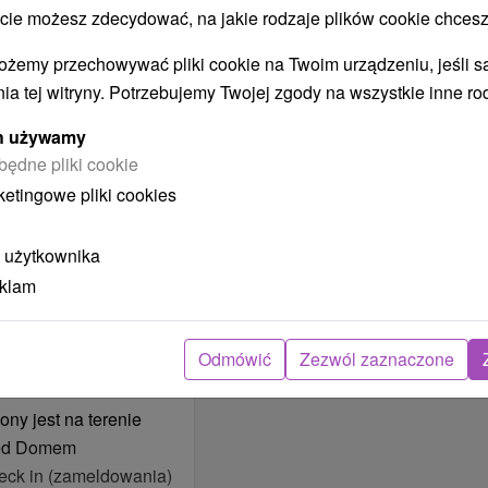
 możesz zdecydować, na jakie rodzaje plików cookie chcesz
ożemy przechowywać pliki cookie na Twoim urządzeniu, jeśli s
ia tej witryny. Potrzebujemy Twojej zgody na wszystkie inne ro
e serwowanego
ych używamy
będne pliki cookie
ketingowe pliki cookies
ej bezpośrednio nad
ocleg.
 użytkownika
rku za darmo już na
eklam
o Świata Saun / noc
Odmówić
Zezwól zaznaczone
zna - 1x beczka),
(1x solna - 1x
ony jest na terenie
rzed Domem
feruje gościom inne
ck in (zameldowania)
ują się również inne