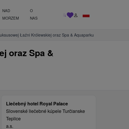
NAD
O
MORZEM
NAS
 luksusowej Łaźni Królewskiej oraz Spa & Aquaparku
ej oraz Spa &
Liečebný hotel Royal Palace
Slovenské liečebné kúpele Turčianske
Teplice
a.s.