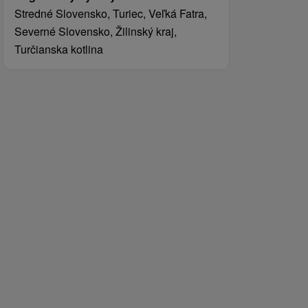
Stredné Slovensko, Turiec, Veľká Fatra,
Severné Slovensko, Žilinský kraj,
Turčianska kotlina