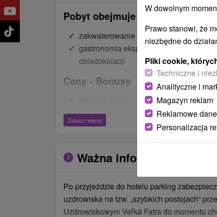
W dowolnym momencie
Pobyt obejmuje
Prawo stanowi, że m
zakwaterowanie
niezbędne do działan
gastronomia eksperymentalna w formi
Pliki cookie, któr
obiadokolacji
Techniczne i niez
Ceny - Bonusy
Analityczne i mar
Magazyn reklam
Wejście do luksusowej Łaźni Królewski
źródłem leczniczym 30 minut na każdy n
Reklamowe dane
Zobacz więcej
Nielimitowane wejście do Spa & Aquapa
Personalizacja r
godzinę przed oficjalnym otwarciem.
Wejście na 2 godziny do nowo otwarteg
Ważna informacja
(sauna leśna, 2x sauna fińska (1x klasyc
sauna na podczerwień, 2x sauna parowa 
Po przyjeździe do hotelu parking zabezpiecz
eukaliptusowa)
uzdrowiska na tzw. „szybkich postojach“ p
Każda z sześciu saun jest wyjątkowa i o
Uzdrowiskowym Veľká Fatra do momentu che
doznania. Ponadto w świecie saun znajd