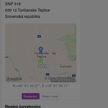
SNP 519
039 12 Turčianske Teplice
Slovenská republika
© OpenStreetMap
N +48° 51' 49.37'', E +18° 51' 34.11''
Nawigować
Zobacz mapę
Region turystyczny