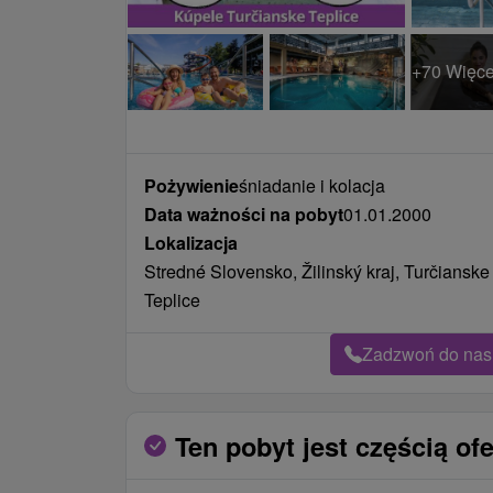
+70 Więce
Pożywienie
śniadanie i kolacja
Data ważności na pobyt
01.01.2000
Lokalizacja
Stredné Slovensko, Žilinský kraj, Turčianske
Teplice
Zadzwoń do nas 
Ten pobyt jest częścią ofe