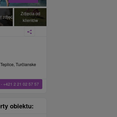
Zdjęcia od
j zdjęć
klientów
 Teplice, Turčianske
- +421 2 21 02 57 57
rty obiektu: