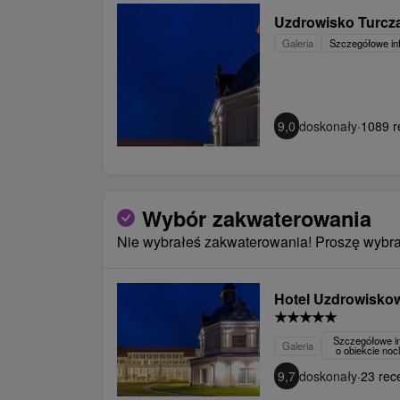
Uzdrowisko Turcza
Galeria
Szczegółowe in
9,0
doskonały
·
1089 r
Wybór zakwaterowania
Nie wybrałeś zakwaterowania! Proszę wybra
Hotel Uzdrowisko
★
★
★
★
★
Szczegółowe i
Galeria
o obiekcie no
9,7
doskonały
·
23 rece