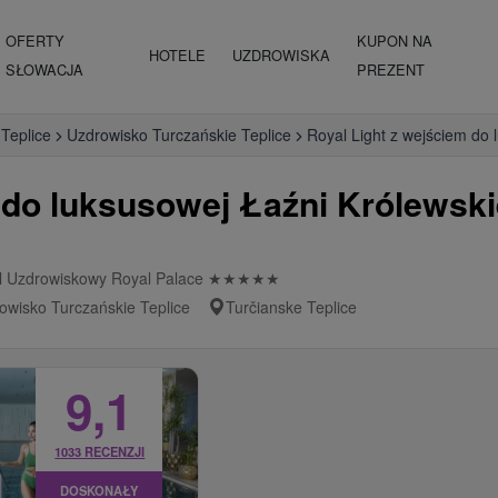
OFERTY
KUPON NA
HOTELE
UZDROWISKA
SŁOWACJA
PREZENT
 Teplice
Uzdrowisko Turczańskie Teplice
Royal Light z wejściem do
 do luksusowej Łaźni Królewski
l Uzdrowiskowy Royal Palace
★
★
★
★
★
owisko Turczańskie Teplice
Turčianske Teplice
9,1
1033 RECENZJI
DOSKONAŁY