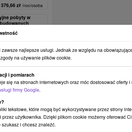
376,66
zł
/noc/osoba
yjne pobyty w
ybudowanych
pobliżu Spa &
watność
zawsze najlepsze usługi. Jednak ze względu na obowiązując
, Śniadanie I Kolacja
 zgody na używanie plików cookie.
ście na basen, wejście
o Spa & Aquaparku.
acji i pomiarach
180,35
zł
/noc/osoba
eje się na stronach internetowych oraz móc dostosować oferty 
usługi firmy Google
.
e?
 pliki tekstowe, które mogą być wykorzystywane przez strony int
i przez użytkownika. Dzięki plikom cookie możemy oferować Ci
 szukasz i chcesz znaleźć.