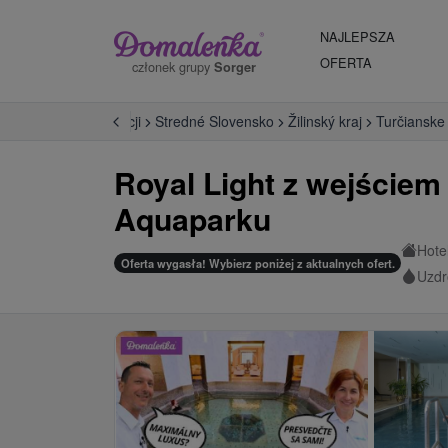
NAJLEPSZA
OFERTA
członek grupy
Sorger
zdrowiska na Słowacji
Stredné Slovensko
Žilinský kraj
Turčianske
Royal Light z wejściem
Aquaparku
Hote
Oferta wygasła! Wybierz poniżej z aktualnych ofert.
Uzdr