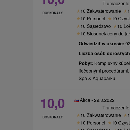
Tłumaczenie
wyżywienia z dopłatą.
★
10 Zakwaterowanie
★
1
DOSKONAŁY
★
10 Personel
★
10 Czys
Pobyt dla dzieci obejmuje
: zakwatero
★
10 Sąsiedztwo
★
10 Lo
wyboru łóżka / dostawki, menu dla dziec
★
10 Stosunek ceny do ja
serwowanego obiadokolacji, nieogranic
AQUAPARKu i również wejście do saun
Odwiedził w okresie:
03
towarzystwie osoby dorosłej.
Liczba osób dorosłych /
krzesełka dziecięce
Pobyt:
Komplexný kúpeľn
liečebnými procedúrami,
Ceny - Suplementy
Spa & Aquaparku
Płacą po przyjeździe w recepcji.
10,0
podatek zakwaterowanie 1,50 € + podate
Alica - 29.3.2022
osoba / noc
Tłumaczenie
badania, leczenie i leczenie poza pobyt
★
10 Zakwaterowanie
★
1
DOSKONAŁY
obowiązującym cennikiem spa)
★
10 Personel
★
10 Czys