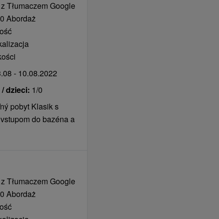
 z Tłumaczem Google
0 Abordaż
tość
wanie z możliwością
kalizacja
i w formie
kości
zony dostęp do SPA i
y ziołowej w
.08 - 10.08.2022
 dzieci:
1/0
ý pobyt Klasik s
 vstupom do bazéna a
k lokalny € 0,45 /
 z Tłumaczem Google
em (zgodnie z
0 Abordaż
tość