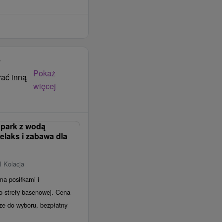
y
Pokaż
rać inną
więcej
park z wodą
relaks i zabawa dla
I Kolacja
a posiłkami i
 strefy basenowej. Cena
cze do wyboru, bezpłatny