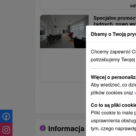
od
Specjalne promoc
ładnych, nowo w
apartamentach w 
Dbamy o Twoją pry
Aquaparku
Od 2 Noce
Chcemy zapewnić Ci 
Bez Jedzenia, Śniadanie
potrzebujemy Twojej
Procedury lecznicze, wej
lub zniżki na wejście d
Więcej o personaliz
od
Aby wiedzieć, co dzi
plików cookies oraz
Pokaż więcej ofert
Co to są pliki cooki
Pliki cookie to małe
usprawnienia obsług
Informacja o pobycie
tym, czego naprawdę