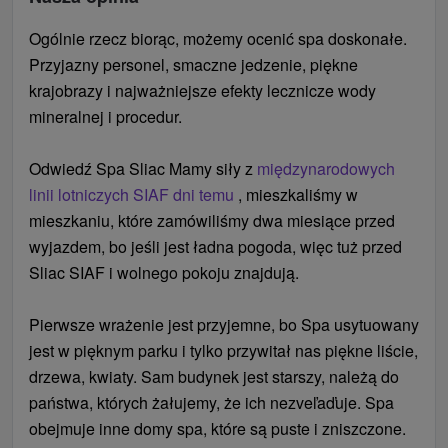
Płatna na miejscu po przyjeździe w recepcji.
Check out - wymeldowanie się z pobytu:
10.00
Ogólnie rzecz biorąc, możemy ocenić spa doskonałe.
Rozpoczęcie pobytu (posiłek):
Kolacja
podatek lokalny 1 € / osoba / noc
Przyjazny personel, smaczne jedzenie, piękne
(niepełne wyżywienie), obiad (pełne wyżywienie).
przesuwanie ze strony klienta € 10
krajobrazy i najważniejsze efekty lecznicze wody
Zakończenie pobytu (posiłek):
Śniadanie.
parking € 2 / noc, w przypadku pobytów dłuższych
mineralnej i procedur.
Posiłek:
Śniadanie serwowane jest w formie
niż 5 nocy parkowanie jest bezpłatne na
bufetu. Obiad i kolacja wybór z pięciu menu każdy
zarezerwowanym parkingu
Odwiedź Spa Sliac Mamy siły z
międzynarodowych
dzień wcześniej.
późne wymeldowanie d 16.00 godz. € 20
linii lotniczych SIAF dni temu
, mieszkaliśmy w
Parking:
Monitorowany parking za opłatą.
obiad do wyboru z menu + bar sałatkowy + drink 6
mieszkaniu, które zamówiliśmy dwa miesiące przed
Internet:
Internet jest dostępny w holu bezpłatnie.
€
wyjazdem, bo jeśli jest ładna pogoda, więc tuż przed
Zwierzęta:
Zakwaterowanie w hotelu nie jest
Sliac SIAF i wolnego pokoju znajdują.
możliwe ze zwierzęciem.
Pierwsze wrażenie jest przyjemne, bo Spa usytuowany
jest w pięknym parku i tylko przywitał nas piękne liście,
drzewa, kwiaty. Sam budynek jest starszy, należą do
państwa, których żałujemy, że ich nezveľaďuje. Spa
obejmuje inne domy spa, które są puste i zniszczone.