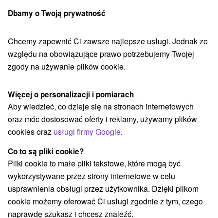
Dbamy o Twoją prywatność
członek grupy
Sorger
Chcemy zapewnić Ci zawsze najlepsze usługi. Jednak ze
ko Sliacz
Relaksacyjny pobyt z najlepszymi procedurami weekend
względu na obowiązujące prawo potrzebujemy Twojej
zgody na używanie plików cookie.
Relaksacyjny pobyt z najlepszymi
procedurami weekend
Więcej o personalizacji i pomiarach
Oferta wygasła! Wybierz poniżej z aktualnych ofert.
Aby wiedzieć, co dzieje się na stronach internetowych
Hotel Palace
★
★
★
Uzdrowisko Sliač
oraz móc dostosować oferty i reklamy, używamy plików
Uzdrowisko Sliacz
Sliač
cookies oraz
usługi firmy Google
.
Co to są pliki cookie?
Przejdź do lokalizacji
Pliki cookie to małe pliki tekstowe, które mogą być
wykorzystywane przez strony internetowe w celu
8,3
doskonały
315 recenzji
·
usprawnienia obsługi przez użytkownika. Dzięki plikom
cookie możemy oferować Ci usługi zgodnie z tym, czego
naprawdę szukasz i chcesz znaleźć.