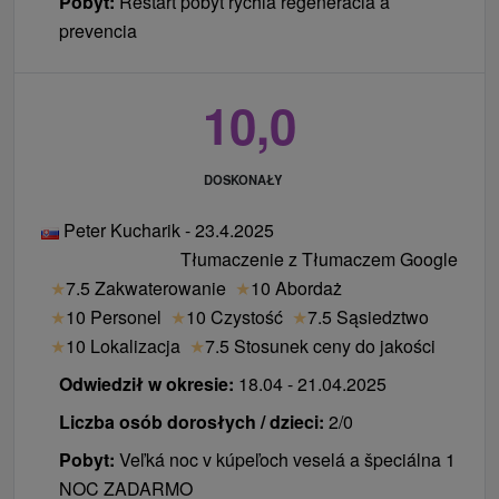
Pobyt:
Reštart pobyt rýchla regenerácia a
prevencia
10,0
DOSKONAŁY
Peter Kucharik - 23.4.2025
Tłumaczenie z Tłumaczem Google
★
7.5 Zakwaterowanie
★
10 Abordaż
★
10 Personel
★
10 Czystość
★
7.5 Sąsiedztwo
★
10 Lokalizacja
★
7.5 Stosunek ceny do jakości
Odwiedził w okresie:
18.04 - 21.04.2025
Liczba osób dorosłych / dzieci:
2/0
Pobyt:
Veľká noc v kúpeľoch veselá a špeciálna 1
NOC ZADARMO