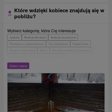
Które wdzięki kobiece znajdują się w
pobliżu?
Wybierz kategorię, która Cię interesuje
Jaskinie
Atrakcje dla dzieci
Atrakcje turystyczne
Planetarium i obserwatorium
Tory bobslejowe
Kolejki linowe
Atrakcje z adrenaliną
Sporty
Ośrodki i miasteczka dziecięce
Muzea i galerie
Areny laserowe i paintball
Wieże obserwacyjne i chodniki
Ogrody zoologiczne i fermy zwierząt
Zobacz więcej
Escaperoom
Aquaparki, baseny
Zamki, pałace, ruiny
Skanseny
Ogrody botaniczne
Parki miejskie i zamkowe
Loty widokowe i rejsy wycieczkowe
Tarcze
Jeziora, jeziora, zbiorniki wodne
Zabytki techniki
Pomniki
Wodospady
Kościoły drewniane
Źródła
Teatry
Jazda konna
Túry a turistické chodníky
Zamki
Chaty górskie
Miejsca sakralne
Rafting, rafting, rafting
Obiekty architektoniczne
Ośrodek narciarski