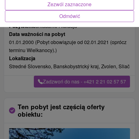
Zezwól zaznaczone
Odmówić
Pożywienie
śniadanie i kolacja
Data ważności na pobyt
01.01.2000 (Pobyt obowiązuje od 02.01.2021 (oprócz
terminu Wielkanocy).)
Lokalizacja
Stredné Slovensko, Banskobystrický kraj, Zvolen, Sliač
Zadzwoń do nas - +421 2 21 02 57 57
Ten pobyt jest częścią oferty
obiektu: