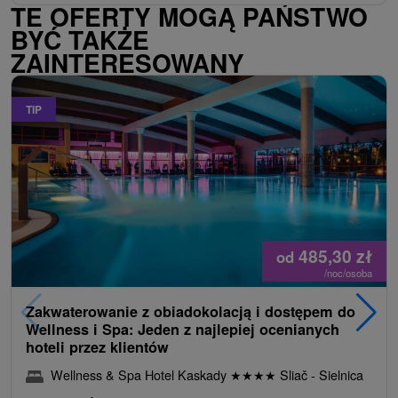
TE OFERTY MOGĄ PAŃSTWO
BYĆ TAKŻE
ZAINTERESOWANY
TIP
485,30
zł
od
/noc/osoba
Zakwaterowanie z obiadokolacją i dostępem do
Wellness i Spa: Jeden z najlepiej ocenianych
hoteli przez klientów
Wellness & Spa Hotel Kaskady
★
★
★
★
Sliač - Sielnica