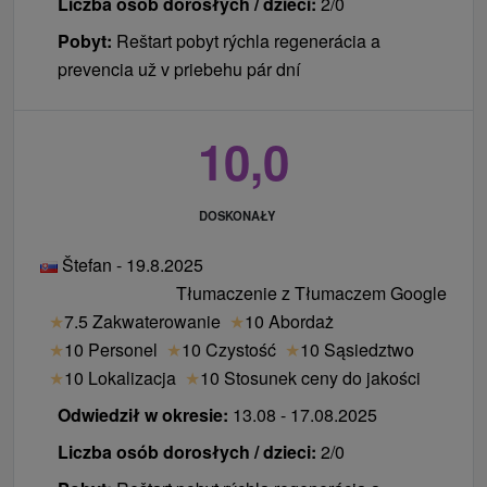
Liczba osób dorosłych / dzieci:
2/0
Pobyt:
Reštart pobyt rýchla regenerácia a
prevencia už v priebehu pár dní
10,0
DOSKONAŁY
Štefan - 19.8.2025
Tłumaczenie z Tłumaczem Google
★
7.5 Zakwaterowanie
★
10 Abordaż
★
10 Personel
★
10 Czystość
★
10 Sąsiedztwo
★
10 Lokalizacja
★
10 Stosunek ceny do jakości
Odwiedził w okresie:
13.08 - 17.08.2025
Liczba osób dorosłych / dzieci:
2/0