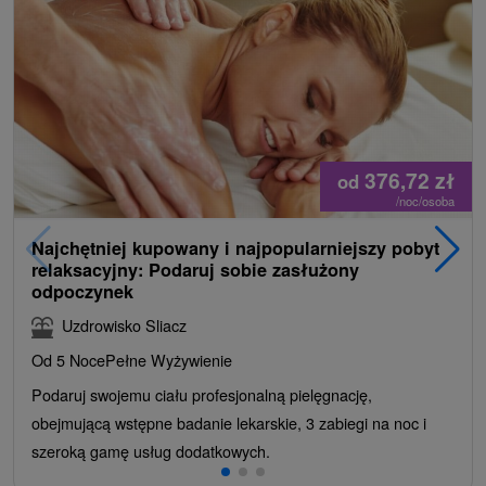
376,72
zł
od
/noc/osoba
Najchętniej kupowany i najpopularniejszy pobyt
relaksacyjny: Podaruj sobie zasłużony
odpoczynek
Uzdrowisko Sliacz
Od 5 Noce
Pełne Wyżywienie
Podaruj swojemu ciału profesjonalną pielęgnację,
obejmującą wstępne badanie lekarskie, 3 zabiegi na noc i
szeroką gamę usług dodatkowych.