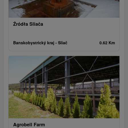
Pola golfowe
Tory gokartowe
Amfiteatry i kina w przyrodzie
Szlaki winne
Cyklotrasy
Źródła Sliača
Banskobystrický kraj -
Sliač
0.62 Km
Agrobell Farm