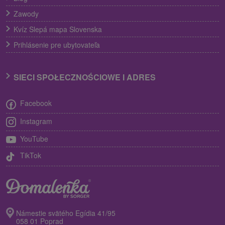
Zawody
Kvíz Slepá mapa Slovenska
Prihlásenie pre ubytovateľa
SIECI SPOŁECZNOŚCIOWE I ADRES
Facebook
Instagram
YouTube
TikTok
Námestie svätého Egídia 41/95
058 01 Poprad