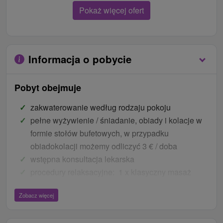
Pokaż więcej ofert
Informacja o pobycie
Pobyt obejmuje
zakwaterowanie według rodzaju pokoju
pełne wyżywienie / śniadanie, obiady i kolacje w
formie stołów bufetowych, w przypadku
obiadokolacji możemy odliczyć 3 € / doba
wstępna konsultacja lekarska
procedury relaksacyjne: 1 x klasyczny masaż
częściowy, 1 x basen mineralny, 1 x Biovak, 1 x
Zobacz więcej
grota solna
Ceny - Bonusy