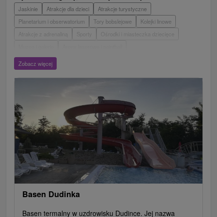
Jaskinie
Atrakcje dla dzieci
Atrakcje turystyczne
Planetarium i obserwatorium
Tory bobslejowe
Kolejki linowe
Atrakcje z adrenaliną
Sporty
Ośrodki i miasteczka dziecięce
Muzea i galerie
Areny laserowe i paintball
Wieże obserwacyjne i chodniki
Ogrody zoologiczne i fermy zwierząt
Zobacz więcej
Escaperoom
Aquaparki, baseny
Zamki, pałace, ruiny
Skanseny
Ogrody botaniczne
Parki miejskie i zamkowe
Loty widokowe i rejsy wycieczkowe
Tarcze
Jeziora, jeziora, zbiorniki wodne
Zabytki techniki
Pomniki
Wodospady
Kościoły drewniane
Źródła
Teatry
Jazda konna
Túry a turistické chodníky
Zamki
Chaty górskie
Miejsca sakralne
Rafting, rafting, rafting
Obiekty architektoniczne
Ośrodek narciarski
Pola golfowe
Tory gokartowe
Amfiteatry i kina w przyrodzie
Szlaki winne
Cyklotrasy
Basen Dudinka
Basen termalny w uzdrowisku Dudince. Jej nazwa