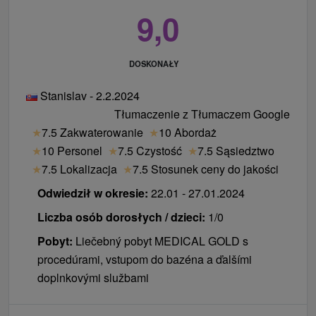
9,0
DOSKONAŁY
Stanislav - 2.2.2024
Tłumaczenie z Tłumaczem Google
★
7.5 Zakwaterowanie
★
10 Abordaż
★
10 Personel
★
7.5 Czystość
★
7.5 Sąsiedztwo
★
7.5 Lokalizacja
★
7.5 Stosunek ceny do jakości
Odwiedził w okresie:
22.01 - 27.01.2024
Liczba osób dorosłych / dzieci:
1/0
Pobyt:
Liečebný pobyt MEDICAL GOLD s
procedúrami, vstupom do bazéna a ďalšími
doplnkovými službami