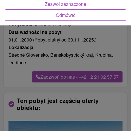
Zezwól zaznaczone
Odmówić
Pożywienie
śniadanie i kolacja
Data ważności na pobyt
01.01.2000 (Pobyt platný od 30.111.2025.)
Lokalizacja
Stredné Slovensko, Banskobystrický kraj, Krupina,
Dudince
Zadzwoń do nas - +421 2 21 02 57 57
Ten pobyt jest częścią oferty
obiektu: