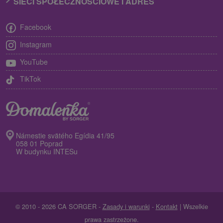
SIECI SPOŁECZNOŚCIOWE I ADRES
Facebook
Instagram
YouTube
TikTok
Námestie svätého Egídia 41/95
058 01 Poprad
W budynku INTESu
© 2010 - 2026 CA SORGER -
Zasady i warunki
-
Kontakt
| Wszelkie
prawa zastrzeżone.