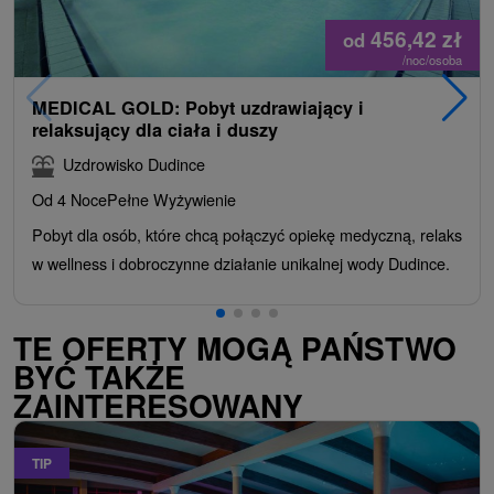
456,42
zł
od
/noc/osoba
MEDICAL GOLD: Pobyt uzdrawiający i
relaksujący dla ciała i duszy
Uzdrowisko Dudince
Od 4 Noce
Pełne Wyżywienie
Pobyt dla osób, które chcą połączyć opiekę medyczną, relaks
w wellness i dobroczynne działanie unikalnej wody Dudince.
TE OFERTY MOGĄ PAŃSTWO
BYĆ TAKŻE
ZAINTERESOWANY
TIP