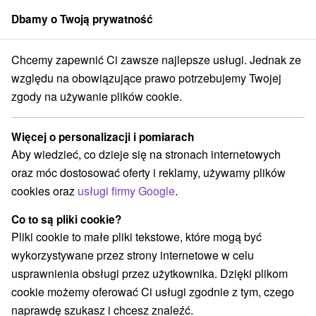
Dbamy o Twoją prywatność
członek grupy
Sorger
Chcemy zapewnić Ci zawsze najlepsze usługi. Jednak ze
nce
Leniwy weekend w Dudincach – relaks, który postawi Cię na nogi
względu na obowiązujące prawo potrzebujemy Twojej
zgody na używanie plików cookie.
Leniwy weekend w Dudincach –
relaks, który postawi Cię na nogi
Więcej o personalizacji i pomiarach
Oferta wygasła! Wybierz poniżej z aktualnych ofert.
Aby wiedzieć, co dzieje się na stronach internetowych
Hotel Mineral Dudince
oraz móc dostosować oferty i reklamy, używamy plików
Uzdrowisko Dudince
Dudince
cookies oraz
usługi firmy Google
.
Co to są pliki cookie?
Przejdź do lokalizacji
Pliki cookie to małe pliki tekstowe, które mogą być
wykorzystywane przez strony internetowe w celu
9,2
doskonały
327 recenzji
·
usprawnienia obsługi przez użytkownika. Dzięki plikom
cookie możemy oferować Ci usługi zgodnie z tym, czego
naprawdę szukasz i chcesz znaleźć.