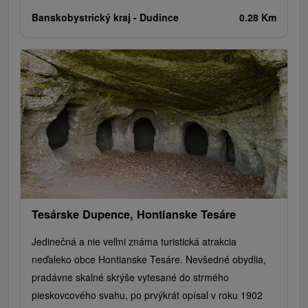
Banskobystrický kraj -
Dudince
0.28 Km
Tesárske Dupence, Hontianske Tesáre
Jedinečná a nie veľmi známa turistická atrakcia
neďaleko obce Hontianske Tesáre. Nevšedné obydlia,
pradávne skalné skrýše vytesané do strmého
pieskovcového svahu, po prvýkrát opísal v roku 1902