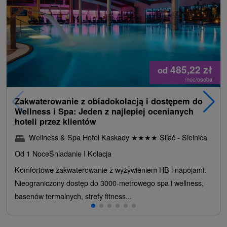
485,22
zł
od
/noc/osoba
Zakwaterowanie z obiadokolacją i dostępem do
Wellness i Spa: Jeden z najlepiej ocenianych
hoteli przez klientów
Wellness & Spa Hotel Kaskady
★
★
★
★
Sliač - Sielnica
Od 1 Noce
Śniadanie I Kolacja
Komfortowe zakwaterowanie z wyżywieniem HB i napojami.
Nieograniczony dostęp do 3000-metrowego spa i wellness,
basenów termalnych, strefy fitness...