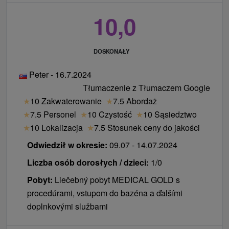
10,0
DOSKONAŁY
Peter - 16.7.2024
Tłumaczenie z Tłumaczem Google
★
10 Zakwaterowanie
★
7.5 Abordaż
★
7.5 Personel
★
10 Czystość
★
10 Sąsiedztwo
★
10 Lokalizacja
★
7.5 Stosunek ceny do jakości
Odwiedził w okresie:
09.07 - 14.07.2024
Liczba osób dorosłych / dzieci:
1/0
Pobyt:
Liečebný pobyt MEDICAL GOLD s
procedúrami, vstupom do bazéna a ďalšími
doplnkovými službami