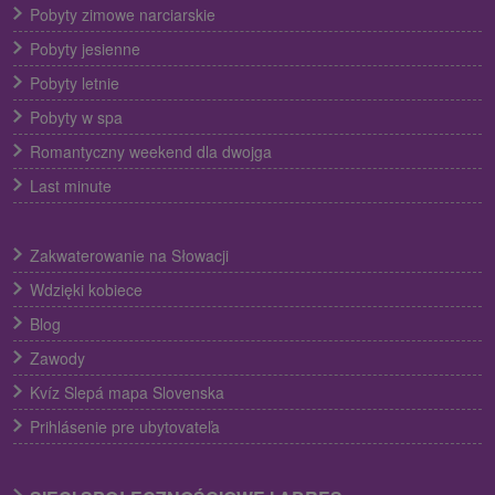
Pobyty zimowe narciarskie
Pobyty jesienne
Pobyty letnie
Pobyty w spa
Romantyczny weekend dla dwojga
Last minute
Zakwaterowanie na Słowacji
Wdzięki kobiece
Blog
Zawody
Kvíz Slepá mapa Slovenska
Prihlásenie pre ubytovateľa