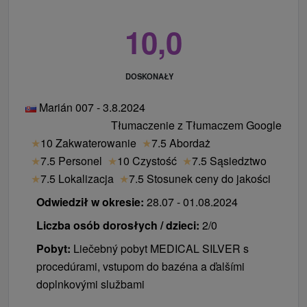
Zwierzęta:
Nie jest możliwe zakwaterowanie ze
zwierzęciem.
10,0
DOSKONAŁY
Marián 007 - 3.8.2024
Tłumaczenie z Tłumaczem Google
★
10 Zakwaterowanie
★
7.5 Abordaż
★
7.5 Personel
★
10 Czystość
★
7.5 Sąsiedztwo
★
7.5 Lokalizacja
★
7.5 Stosunek ceny do jakości
Odwiedził w okresie:
28.07 - 01.08.2024
Liczba osób dorosłych / dzieci:
2/0
Pobyt:
Liečebný pobyt MEDICAL SILVER s
procedúrami, vstupom do bazéna a ďalšími
doplnkovými službami