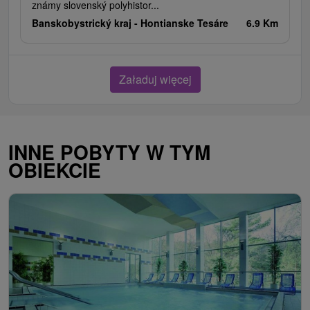
známy slovenský polyhistor...
Banskobystrický kraj -
Hontianske Tesáre
6.9 Km
Załaduj więcej
INNE POBYTY W TYM
OBIEKCIE