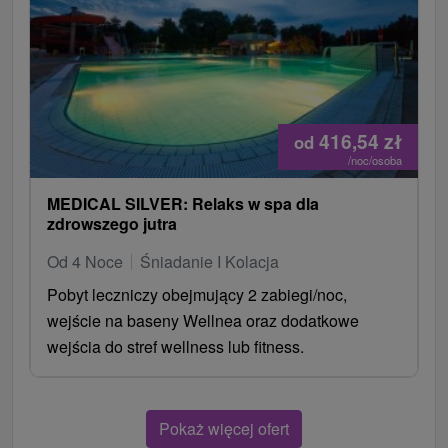
416,54
zł
od
/noc/osoba
MEDICAL SILVER: Relaks w spa dla
zdrowszego jutra
Od 4 Noce
Śniadanie I Kolacja
Pobyt leczniczy obejmujący 2 zabiegi/noc,
wejście na baseny Wellnea oraz dodatkowe
wejścia do stref wellness lub fitness.
Pokaż więcej ofert