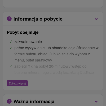
Informacja o pobycie
Pobyt obejmuje
zakwaterowanie
pełne wyżywienie lub obiadokolacja / śniadanie w
formie bufetu, obiad i/lub kolacja do wyboru z
menu, bufet sałatkowy
zabiegi /1x na pobyt 20-minutowy wstęp do
basenu mineralnego z wodą leczniczą Dudince
(w DU Rubín)
Zobacz więcej
Baseny i strefa wellness:
nieograniczony wstęp na kryty basen relaksacyjny
Ważna informacja
Wellnea w Rubínie za każdą noc pobytu (przez