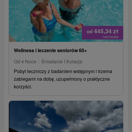
445,34
zł
od
/noc/osoba
Wellness i leczenie seniorów 60+
Od 4 Noce
Śniadanie I Kolacja
Pobyt leczniczy z badaniem wstępnym i trzema
zabiegami na dobę, uzupełniony o praktyczne
korzyści.