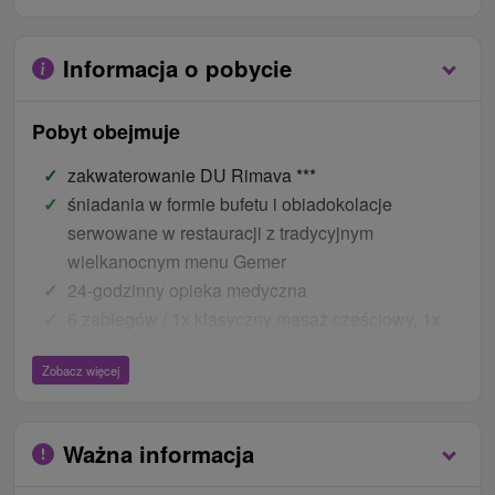
Informacja o pobycie
Pobyt obejmuje
zakwaterowanie DU Rimava ***
śniadania w formie bufetu i obiadokolacje
serwowane w restauracji z tradycyjnym
wielkanocnym menu Gemer
24-godzinny opieka medyczna
6 zabiegów / 1x klasyczny masaż częściowy, 1x
borowina na 1 miejsce aplikacji, 2x kąpiel jodowa,
Zobacz więcej
1x sucha kąpiel gazowa, 1x kąpiel ozonowa
wstęp na kryty basen rehabilitacyjny 45 min.
codziennie
Ważna informacja
Ceny - Bonusy