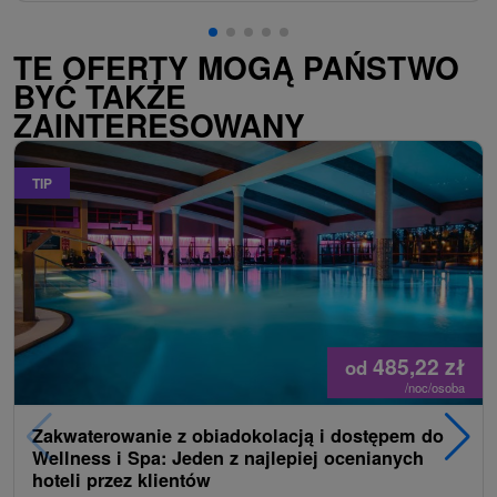
TE OFERTY MOGĄ PAŃSTWO
BYĆ TAKŻE
ZAINTERESOWANY
TIP
485,22
zł
od
/noc/osoba
Zakwaterowanie z obiadokolacją i dostępem do
Wellness i Spa: Jeden z najlepiej ocenianych
hoteli przez klientów