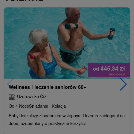
445,34
zł
od
/noc/osoba
Wellness i leczenie seniorów 60+
Uzdrowisko Číž
Od 4 Noce
Śniadanie I Kolacja
Pobyt leczniczy z badaniem wstępnym i trzema zabiegami na
dobę, uzupełniony o praktyczne korzyści.