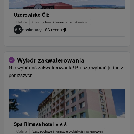
Uzdrowisko Číž
Galeria
Szczegółowe informacje o uzdrowisku
8,5
doskonały
·
186 recenzji
Wybór zakwaterowania
Nie wybrałeś zakwaterowania! Proszę wybrać jedno z
poniższych.
Spa Rimava hotel
★
★
★
Galeria
Szczegółowe informacje o obiekcie noclegowym