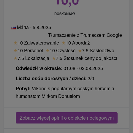
DOSKONAŁY
Mária - 5.8.2025
Tłumaczenie z Tłumaczem Google
★
10 Zakwaterowanie
★
10 Abordaż
★
10 Personel
★
10 Czystość
★
7.5 Sąsiedztwo
★
7.5 Lokalizacja
★
7.5 Stosunek ceny do jakości
Odwiedził w okresie:
01.08 - 03.08.2025
Liczba osób dorosłych / dzieci:
2/0
Pobyt:
Víkend s populárnym českým hercom a
humoristom Mirkom Donutilom
Zobacz więcej opinii o obiekcie noclegowym