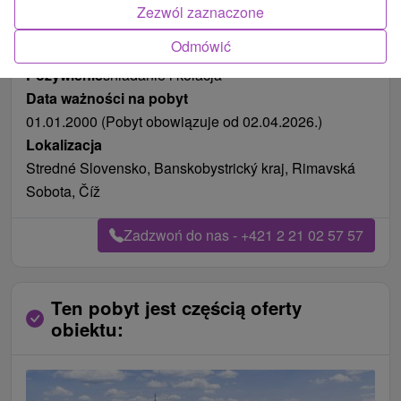
Zezwól zaznaczone
Odmówić
Pożywienie
śniadanie i kolacja
Data ważności na pobyt
01.01.2000 (Pobyt obowiązuje od 02.04.2026.)
Lokalizacja
Stredné Slovensko, Banskobystrický kraj, Rimavská
Sobota, Číž
Zadzwoń do nas - +421 2 21 02 57 57
Ten pobyt jest częścią oferty
obiektu: