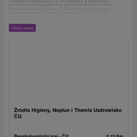
Planetarium i obserwatorium
Tory bobslejowe
Kolejki linowe
Atrakcje z adrenaliną
Sporty
Ośrodki i miasteczka dziecięce
Muzea i galerie
Areny laserowe i paintball
Wieże obserwacyjne i chodniki
Ogrody zoologiczne i fermy zwierząt
Zobacz więcej
Escaperoom
Aquaparki, baseny
Zamki, pałace, ruiny
Skanseny
Ogrody botaniczne
Parki miejskie i zamkowe
Loty widokowe i rejsy wycieczkowe
Tarcze
Jeziora, jeziora, zbiorniki wodne
Zabytki techniki
Pomniki
Wodospady
Kościoły drewniane
Źródła
Teatry
Jazda konna
Túry a turistické chodníky
Zamki
Chaty górskie
Miejsca sakralne
Rafting, rafting, rafting
Obiekty architektoniczne
Ośrodek narciarski
Pola golfowe
Tory gokartowe
Amfiteatry i kina w przyrodzie
Szlaki winne
Cyklotrasy
Źródła Higieny, Neptun i Themis Uzdrowisko
Číž
Banskobystrický kraj -
Číž
0.15 Km