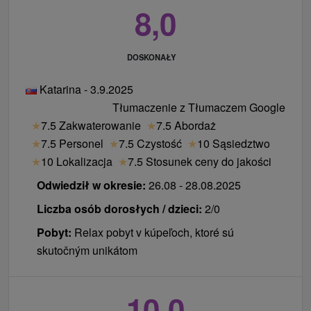
8,0
DOSKONAŁY
Katarina - 3.9.2025
Tłumaczenie z Tłumaczem Google
★
7.5 Zakwaterowanie
★
7.5 Abordaż
★
7.5 Personel
★
7.5 Czystość
★
10 Sąsiedztwo
★
10 Lokalizacja
★
7.5 Stosunek ceny do jakości
Odwiedził w okresie:
26.08 - 28.08.2025
Liczba osób dorosłych / dzieci:
2/0
Pobyt:
Relax pobyt v kúpeľoch, ktoré sú
skutočným unikátom
10,0