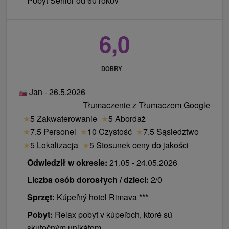
Pobyt Senior od 60 rokov
6,0
DOBRY
Jan - 26.5.2026
Tłumaczenie z Tłumaczem Google
★
5 Zakwaterowanie
★
5 Abordaż
★
7.5 Personel
★
10 Czystość
★
7.5 Sąsiedztwo
★
5 Lokalizacja
★
5 Stosunek ceny do jakości
Odwiedził w okresie:
21.05 - 24.05.2026
Liczba osób dorosłych / dzieci:
2/0
Sprzęt:
Kúpeľný hotel Rimava ***
Pobyt:
Relax pobyt v kúpeľoch, ktoré sú
skutočným unikátom