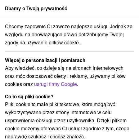
Dbamy o Twoją prywatność
członek grupy
Sorger
Chcemy zapewnić Ci zawsze najlepsze usługi. Jednak ze
Číž
Najpiękniejsze święta wiosenne i pobyt wielkanocny w uzdrowisk
względu na obowiązujące prawo potrzebujemy Twojej
zgody na używanie plików cookie.
Najpiękniejsze święta wiosenne i
pobyt wielkanocny w uzdrowisku
Więcej o personalizacji i pomiarach
Oferta wygasła! Wybierz poniżej z aktualnych ofert.
Aby wiedzieć, co dzieje się na stronach internetowych
Spa Rimava hotel
★
★
★
oraz móc dostosować oferty i reklamy, używamy plików
Uzdrowisko Číž
cookies oraz
usługi firmy Google
.
Co to są pliki cookie?
Przejdź do lokalizacji
Pliki cookie to małe pliki tekstowe, które mogą być
wykorzystywane przez strony internetowe w celu
8,5
doskonały
186 recenzji
·
usprawnienia obsługi przez użytkownika. Dzięki plikom
cookie możemy oferować Ci usługi zgodnie z tym, czego
naprawdę szukasz i chcesz znaleźć.