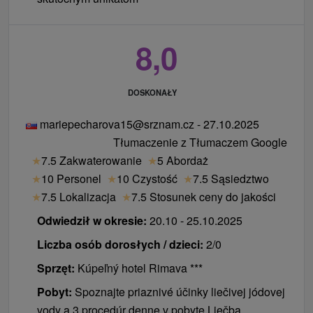
8,0
DOSKONAŁY
mariepecharova15@srznam.cz - 27.10.2025
Tłumaczenie z Tłumaczem Google
★
7.5 Zakwaterowanie
★
5 Abordaż
★
10 Personel
★
10 Czystość
★
7.5 Sąsiedztwo
★
7.5 Lokalizacja
★
7.5 Stosunek ceny do jakości
Odwiedził w okresie:
20.10 - 25.10.2025
Liczba osób dorosłych / dzieci:
2/0
Sprzęt:
Kúpeľný hotel Rimava ***
Pobyt:
Spoznajte priaznivé účinky liečivej jódovej
vody a 3 procedúr denne v pobyte Liečba