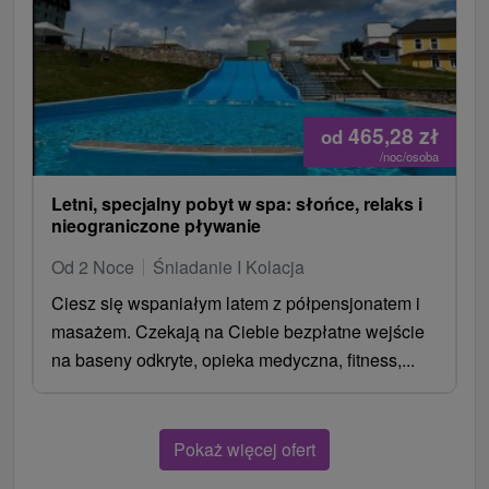
465,28
zł
od
/noc/osoba
Letni, specjalny pobyt w spa: słońce, relaks i
nieograniczone pływanie
Od 2 Noce
Śniadanie I Kolacja
Ciesz się wspaniałym latem z półpensjonatem i
masażem. Czekają na Ciebie bezpłatne wejście
na baseny odkryte, opieka medyczna, fitness,...
Pokaż więcej ofert