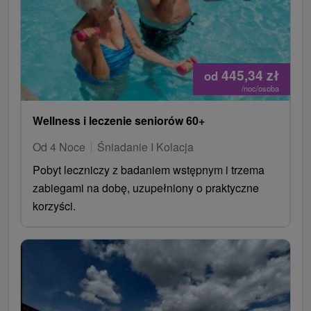
445,34
zł
od
/noc/osoba
Wellness i leczenie seniorów 60+
Od 4 Noce
Śniadanie I Kolacja
Pobyt leczniczy z badaniem wstępnym i trzema
zabiegami na dobę, uzupełniony o praktyczne
korzyści.