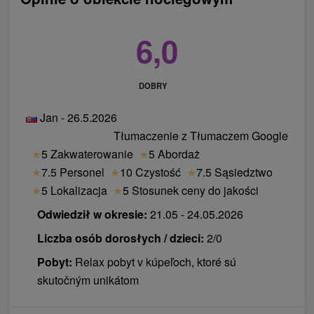
podatek noclegi za osobę, za dobę, zgodnie z
przepisami powszechnie obowiązującego
6,0
Miejskiej Rady Číž 1 € / osoba / noc
dopłaty jednorazowa za zmianę zakwaterowania
DOBRY
w czasie pobytu 11 € / pobyt
późne wymeldowanie 11 €
Jan - 26.5.2026
obiad 15 € / dorosły, 10 € / dziecko 3 - 12 lat
Tłumaczenie z Tłumaczem Google
dopłata za żywność bezglutenową i bezmleczną
★
5 Zakwaterowanie
★
5 Abordaż
2,50 € / porcję (w przypadku obu rodzajów diet
★
7.5 Personel
★
10 Czystość
★
7.5 Sąsiedztwo
specjalnych oba dodatki wypłacane są
★
5 Lokalizacja
★
5 Stosunek ceny do jakości
jednocześnie)
Odwiedził w okresie:
21.05 - 24.05.2026
usługi dodatkowe (obszar hipopotamów, wodny
świat, wypożyczalnia boisk i sprzętu sportowego)
Liczba osób dorosłych / dzieci:
2/0
Pobyt:
Relax pobyt v kúpeľoch, ktoré sú
skutočným unikátom