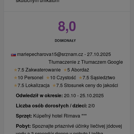
skutočným unikátom
8,0
DOSKONAŁY
mariepecharova15@srznam.cz - 27.10.2025
Tłumaczenie z Tłumaczem Google
★
7.5 Zakwaterowanie
★
5 Abordaż
★
10 Personel
★
10 Czystość
★
7.5 Sąsiedztwo
★
7.5 Lokalizacja
★
7.5 Stosunek ceny do jakości
Odwiedził w okresie:
20.10 - 25.10.2025
Liczba osób dorosłych / dzieci:
2/0
Sprzęt:
Kúpeľný hotel Rimava ***
Pobyt:
Spoznajte priaznivé účinky liečivej jódovej
vody a 3 procedúr denne v pobyte Liečba