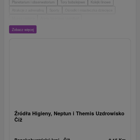
Planetarium i obserwatorium
Tory bobslejowe
Kolejki linowe
Atrakcje z adrenaliną
Sporty
Ośrodki i miasteczka dziecięce
Muzea i galerie
Areny laserowe i paintball
Wieże obserwacyjne i chodniki
Ogrody zoologiczne i fermy zwierząt
Zobacz więcej
Escaperoom
Aquaparki, baseny
Zamki, pałace, ruiny
Skanseny
Ogrody botaniczne
Parki miejskie i zamkowe
Loty widokowe i rejsy wycieczkowe
Tarcze
Jeziora, jeziora, zbiorniki wodne
Zabytki techniki
Pomniki
Wodospady
Kościoły drewniane
Źródła
Teatry
Jazda konna
Túry a turistické chodníky
Zamki
Chaty górskie
Miejsca sakralne
Rafting, rafting, rafting
Obiekty architektoniczne
Ośrodek narciarski
Pola golfowe
Tory gokartowe
Amfiteatry i kina w przyrodzie
Szlaki winne
Cyklotrasy
Źródła Higieny, Neptun i Themis Uzdrowisko
Číž