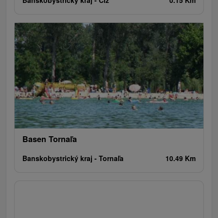
Banskobystrický kraj -
Číž
0.15 Km
Basen Tornaľa
Banskobystrický kraj -
Tornaľa
10.49 Km