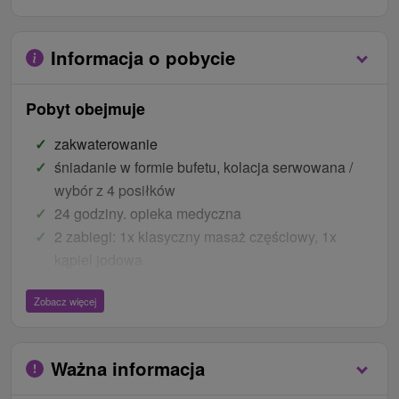
Informacja o pobycie
Pobyt obejmuje
zakwaterowanie
śniadanie w formie bufetu, kolacja serwowana /
wybór z 4 posiłków
24 godziny. opieka medyczna
2 zabiegi: 1x klasyczny masaż częściowy, 1x
kąpiel jodowa
Ceny - Bonusy
Zobacz więcej
wstęp na występ Miroslava Donutila
korzystanie z bezpłatnego internetu w pokojach
Ważna informacja
parking