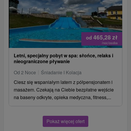
465,28
zł
od
/noc/osoba
Letni, specjalny pobyt w spa: słońce, relaks i
nieograniczone pływanie
Od 2 Noce
Śniadanie I Kolacja
Ciesz się wspaniałym latem z półpensjonatem i
masażem. Czekają na Ciebie bezpłatne wejście
na baseny odkryte, opieka medyczna, fitness,...
Pokaż więcej ofert