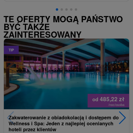
TE OFERTY MOGĄ PAŃSTWO
BYĆ TAKŻE
ZAINTERESOWANY
TIP
485,22
zł
od
/noc/osoba
Zakwaterowanie z obiadokolacją i dostępem do
Wellness i Spa: Jeden z najlepiej ocenianych
hoteli przez klientów