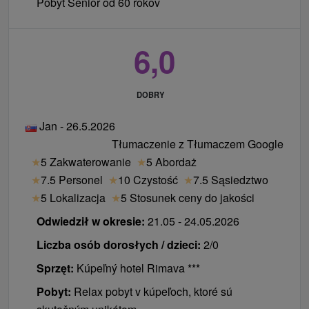
Pobyt Senior od 60 rokov
6,0
DOBRY
Jan - 26.5.2026
Tłumaczenie z Tłumaczem Google
★
5 Zakwaterowanie
★
5 Abordaż
★
7.5 Personel
★
10 Czystość
★
7.5 Sąsiedztwo
★
5 Lokalizacja
★
5 Stosunek ceny do jakości
Odwiedził w okresie:
21.05 - 24.05.2026
Liczba osób dorosłych / dzieci:
2/0
Sprzęt:
Kúpeľný hotel Rimava ***
Pobyt:
Relax pobyt v kúpeľoch, ktoré sú