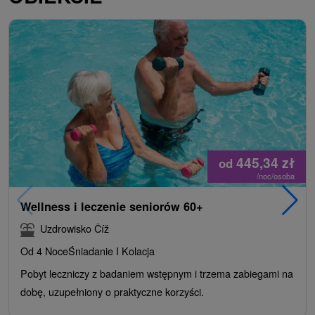
445,34
zł
od
/noc/osoba
Wellness i leczenie seniorów 60+
Uzdrowisko Číž
Od 4 Noce
Śniadanie I Kolacja
Pobyt leczniczy z badaniem wstępnym i trzema zabiegami na
dobę, uzupełniony o praktyczne korzyści.