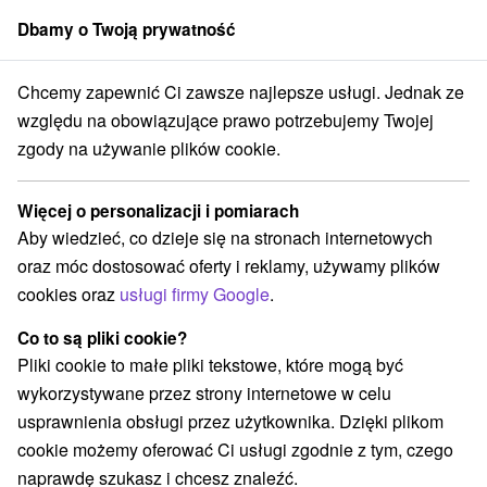
Dbamy o Twoją prywatność
członek grupy
Sorger
Chcemy zapewnić Ci zawsze najlepsze usługi. Jednak ze
Číž
Weekend z popularnym czeskim aktorem i humorystą Mirkiem Do
względu na obowiązujące prawo potrzebujemy Twojej
zgody na używanie plików cookie.
Weekend z popularnym czeskim
aktorem i humorystą Mirkiem
Więcej o personalizacji i pomiarach
Donutilem
Aby wiedzieć, co dzieje się na stronach internetowych
Oferta wygasła! Wybierz poniżej z aktualnych ofert.
oraz móc dostosować oferty i reklamy, używamy plików
Spa Rimava hotel
★
★
★
cookies oraz
usługi firmy Google
.
Uzdrowisko Číž
Co to są pliki cookie?
Pliki cookie to małe pliki tekstowe, które mogą być
Przejdź do lokalizacji
wykorzystywane przez strony internetowe w celu
usprawnienia obsługi przez użytkownika. Dzięki plikom
8,5
doskonały
186 recenzji
·
cookie możemy oferować Ci usługi zgodnie z tym, czego
naprawdę szukasz i chcesz znaleźć.