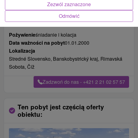
Zezwól zaznaczone
Zdjęcia od klientów
+3
Odmówić
Pożywienie
śniadanie i kolacja
Data ważności na pobyt
01.01.2000
Lokalizacja
Stredné Slovensko, Banskobystrický kraj, Rimavská
Sobota, Číž
Zadzwoń do nas - +421 2 21 02 57 57
Ten pobyt jest częścią oferty
obiektu: