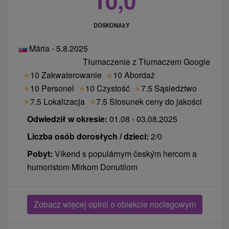
DOSKONAŁY
Mária - 5.8.2025
Tłumaczenie z Tłumaczem Google
★
10 Zakwaterowanie
★
10 Abordaż
★
10 Personel
★
10 Czystość
★
7.5 Sąsiedztwo
★
7.5 Lokalizacja
★
7.5 Stosunek ceny do jakości
Odwiedził w okresie:
01.08 - 03.08.2025
Liczba osób dorosłych / dzieci:
2/0
Pobyt:
Víkend s populárnym českým hercom a
humoristom Mirkom Donutilom
Zobacz więcej opinii o obiekcie noclegowym