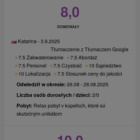
8,0
DOSKONAŁY
Katarina - 3.9.2025
Tłumaczenie z Tłumaczem Google
★
7.5 Zakwaterowanie
★
7.5 Abordaż
★
7.5 Personel
★
7.5 Czystość
★
10 Sąsiedztwo
★
10 Lokalizacja
★
7.5 Stosunek ceny do jakości
Odwiedził w okresie:
26.08 - 28.08.2025
Liczba osób dorosłych / dzieci:
2/0
Pobyt:
Relax pobyt v kúpeľoch, ktoré sú
skutočným unikátom
10,0