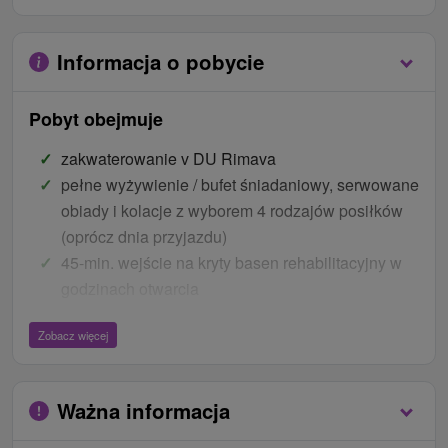
Informacja o pobycie
Pobyt obejmuje
zakwaterowanie v DU Rimava
pełne wyżywienie / bufet śniadaniowy, serwowane
obiady i kolacje z wyborem 4 rodzajów posiłków
(oprócz dnia przyjazdu)
45-min. wejście na kryty basen rehabilitacyjny w
godzinach otwarcia
wstępne badanie lekarskie
Zobacz więcej
15 zabiegów leczniczych
picie lecznicze wody jodowo-bromowej –
KRENOTERAPIA
Ważna informacja
Ceny - Bonusy