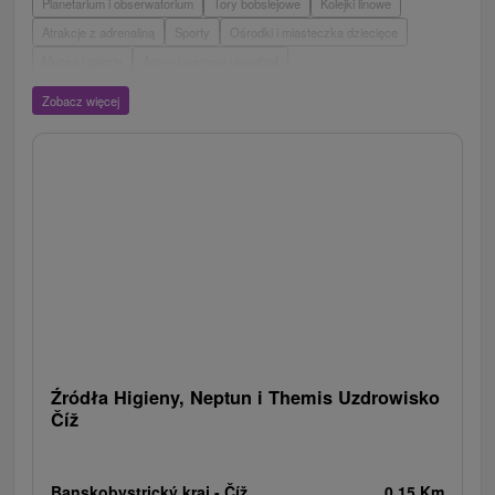
Planetarium i obserwatorium
Tory bobslejowe
Kolejki linowe
Atrakcje z adrenaliną
Sporty
Ośrodki i miasteczka dziecięce
Muzea i galerie
Areny laserowe i paintball
Wieże obserwacyjne i chodniki
Ogrody zoologiczne i fermy zwierząt
Zobacz więcej
Escaperoom
Aquaparki, baseny
Zamki, pałace, ruiny
Skanseny
Ogrody botaniczne
Parki miejskie i zamkowe
Loty widokowe i rejsy wycieczkowe
Tarcze
Jeziora, jeziora, zbiorniki wodne
Zabytki techniki
Pomniki
Wodospady
Kościoły drewniane
Źródła
Teatry
Jazda konna
Túry a turistické chodníky
Zamki
Chaty górskie
Miejsca sakralne
Rafting, rafting, rafting
Obiekty architektoniczne
Ośrodek narciarski
Pola golfowe
Tory gokartowe
Amfiteatry i kina w przyrodzie
Szlaki winne
Cyklotrasy
Źródła Higieny, Neptun i Themis Uzdrowisko
Číž
Banskobystrický kraj -
Číž
0.15 Km