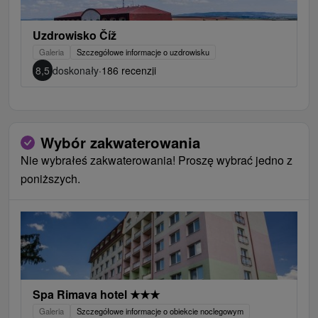
Uzdrowisko Číž
Galeria
Szczegółowe informacje o uzdrowisku
8,5
doskonały
·
186 recenzji
Wybór zakwaterowania
Nie wybrałeś zakwaterowania! Proszę wybrać jedno z
poniższych.
Spa Rimava hotel
★
★
★
Galeria
Szczegółowe informacje o obiekcie noclegowym