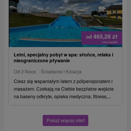
465,28
zł
od
/noc/osoba
Letni, specjalny pobyt w spa: słońce, relaks i
nieograniczone pływanie
Od 2 Noce
Śniadanie I Kolacja
Ciesz się wspaniałym latem z półpensjonatem i
masażem. Czekają na Ciebie bezpłatne wejście
na baseny odkryte, opieka medyczna, fitness,...
Pokaż więcej ofert