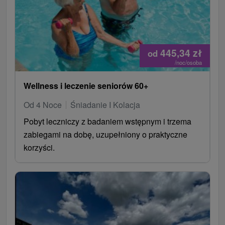
445,34
zł
od
/noc/osoba
Wellness i leczenie seniorów 60+
Od 4 Noce
Śniadanie I Kolacja
Pobyt leczniczy z badaniem wstępnym i trzema
zabiegami na dobę, uzupełniony o praktyczne
korzyści.