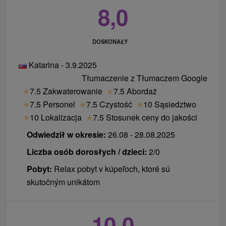
8,0
DOSKONAŁY
Katarina - 3.9.2025
Tłumaczenie z Tłumaczem Google
★
7.5 Zakwaterowanie
★
7.5 Abordaż
★
7.5 Personel
★
7.5 Czystość
★
10 Sąsiedztwo
★
10 Lokalizacja
★
7.5 Stosunek ceny do jakości
Odwiedził w okresie:
26.08 - 28.08.2025
Liczba osób dorosłych / dzieci:
2/0
Pobyt:
Relax pobyt v kúpeľoch, ktoré sú
skutočným unikátom
10,0