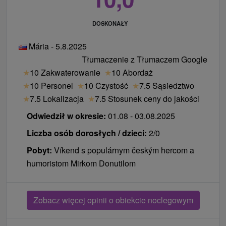
DOSKONAŁY
Mária - 5.8.2025
Tłumaczenie z Tłumaczem Google
★
10 Zakwaterowanie
★
10 Abordaż
★
10 Personel
★
10 Czystość
★
7.5 Sąsiedztwo
★
7.5 Lokalizacja
★
7.5 Stosunek ceny do jakości
Odwiedził w okresie:
01.08 - 03.08.2025
Liczba osób dorosłych / dzieci:
2/0
Pobyt:
Víkend s populárnym českým hercom a
humoristom Mirkom Donutilom
Zobacz więcej opinii o obiekcie noclegowym