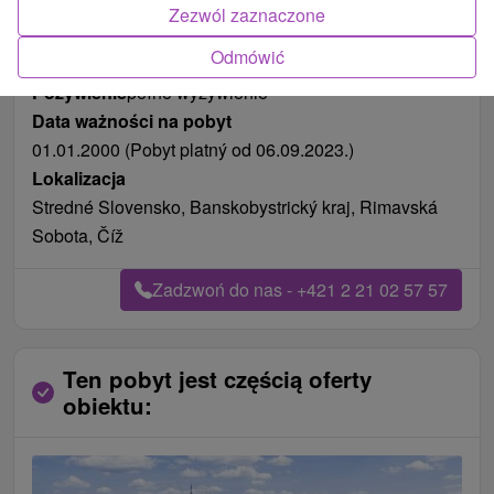
Zezwól zaznaczone
Odmówić
Pożywienie
pełne wyżywienie
Data ważności na pobyt
01.01.2000 (Pobyt platný od 06.09.2023.)
Lokalizacja
Stredné Slovensko, Banskobystrický kraj, Rimavská
Sobota, Číž
Zadzwoń do nas - +421 2 21 02 57 57
Ten pobyt jest częścią oferty
obiektu: