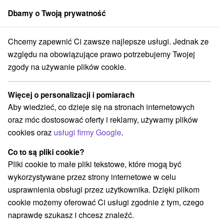
Dbamy o Twoją prywatność
członek grupy
Sorger
Chcemy zapewnić Ci zawsze najlepsze usługi. Jednak ze
Číž
Uzdrowisko Číž
Jodobromowy pobyt na problemy z tarczycą
względu na obowiązujące prawo potrzebujemy Twojej
zgody na używanie plików cookie.
Jodobromowy pobyt na problemy z
tarczycą
Więcej o personalizacji i pomiarach
Oferta wygasła! Wybierz poniżej z aktualnych ofert.
Aby wiedzieć, co dzieje się na stronach internetowych
Spa Rimava hotel
★
★
★
oraz móc dostosować oferty i reklamy, używamy plików
Uzdrowisko Číž
cookies oraz
usługi firmy Google
.
Co to są pliki cookie?
Przejdź do lokalizacji
Pliki cookie to małe pliki tekstowe, które mogą być
wykorzystywane przez strony internetowe w celu
8,5
doskonały
186 recenzji
·
usprawnienia obsługi przez użytkownika. Dzięki plikom
cookie możemy oferować Ci usługi zgodnie z tym, czego
naprawdę szukasz i chcesz znaleźć.