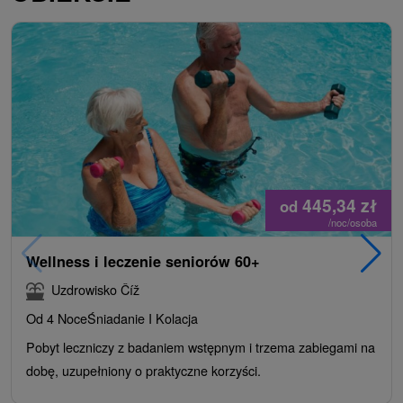
445,34
zł
od
/noc/osoba
Wellness i leczenie seniorów 60+
Uzdrowisko Číž
Od 4 Noce
Śniadanie I Kolacja
Pobyt leczniczy z badaniem wstępnym i trzema zabiegami na
dobę, uzupełniony o praktyczne korzyści.