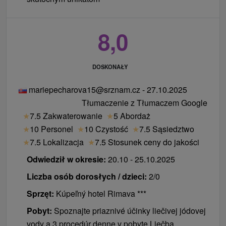
8,0
DOSKONAŁY
mariepecharova15@srznam.cz - 27.10.2025
Tłumaczenie z Tłumaczem Google
★
7.5 Zakwaterowanie
★
5 Abordaż
★
10 Personel
★
10 Czystość
★
7.5 Sąsiedztwo
★
7.5 Lokalizacja
★
7.5 Stosunek ceny do jakości
Odwiedził w okresie:
20.10 - 25.10.2025
Liczba osób dorosłych / dzieci:
2/0
Sprzęt:
Kúpeľný hotel Rimava ***
Pobyt:
Spoznajte priaznivé účinky liečivej jódovej
vody a 3 procedúr denne v pobyte Liečba