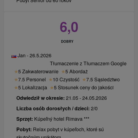
Pobyt Senior od 60 rokov
6,0
DOBRY
Jan - 26.5.2026
Tłumaczenie z Tłumaczem Google
★
5 Zakwaterowanie
★
5 Abordaż
★
7.5 Personel
★
10 Czystość
★
7.5 Sąsiedztwo
★
5 Lokalizacja
★
5 Stosunek ceny do jakości
Odwiedził w okresie:
21.05 - 24.05.2026
Liczba osób dorosłych / dzieci:
2/0
Sprzęt:
Kúpeľný hotel Rimava ***
Pobyt:
Relax pobyt v kúpeľoch, ktoré sú
skutočným unikátom