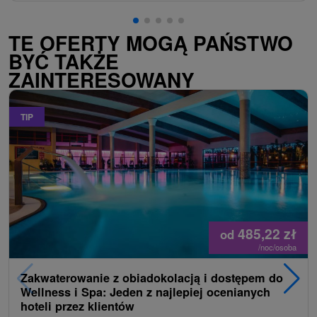
TE OFERTY MOGĄ PAŃSTWO
BYĆ TAKŻE
ZAINTERESOWANY
TIP
485,22
zł
od
/noc/osoba
Zakwaterowanie z obiadokolacją i dostępem do
Wellness i Spa: Jeden z najlepiej ocenianych
hoteli przez klientów