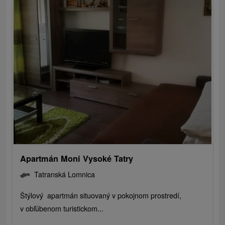
Apartmán Moni Vysoké Tatry
Tatranská Lomnica
Štýlový apartmán situovaný v pokojnom prostredí,
v obľúbenom turistickom...