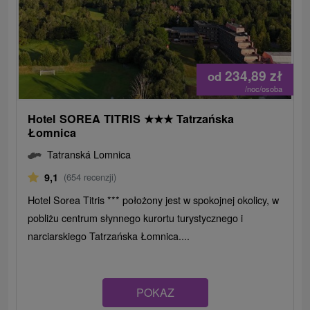
234,89
zł
od
/noc/osoba
Hotel SOREA TITRIS
★
★
★
Tatrzańska
Łomnica
Tatranská Lomnica
9,1
(654 recenzji)
Hotel Sorea Titris *** położony jest w spokojnej okolicy, w
pobliżu centrum słynnego kurortu turystycznego i
narciarskiego Tatrzańska Łomnica....
POKAZ