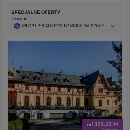
SPECJALNE OFERTY
Z 2 NOCE
%
URLOP I RELAKS POD ŁOMNICKIEM SZCZYTEM: WODNY
323,53
zł
od
/noc/osoba