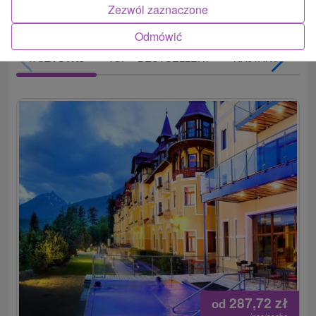
Zezwól zaznaczone
Odmówić
TOP - BESTSELLERY
NAJTAŃSZE
WSZYSTKO
287,72
zł
od
/noc/osoba