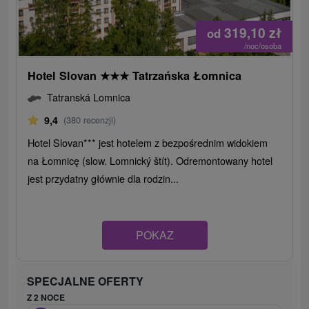
319,10
zł
od
/noc/osoba
Hotel Slovan
★
★
★
Tatrzańska Łomnica
Tatranská Lomnica
9,4
(380 recenzji)
Hotel Slovan*** jest hotelem z bezpośrednim widokiem
na Łomnicę (slow. Lomnický štít). Odremontowany hotel
jest przydatny głównie dla rodzin...
POKAZ
SPECJALNE OFERTY
Z 2 NOCE