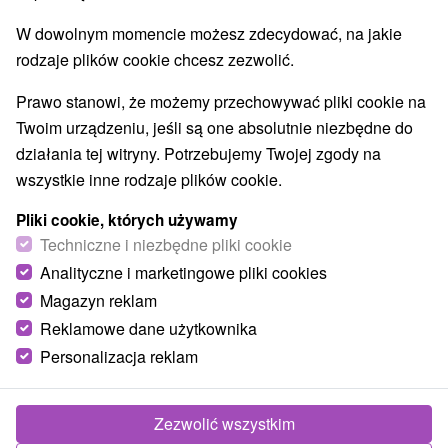
Najlepiej sprzedające
W dowolnym momencie możesz zdecydować, na jakie
rodzaje plików cookie chcesz zezwolić.
1.
Prawo stanowi, że możemy przechowywać pliki cookie na
Twoim urządzeniu, jeśli są one absolutnie niezbędne do
działania tej witryny. Potrzebujemy Twojej zgody na
wszystkie inne rodzaje plików cookie.
323,53
zł
Pliki cookie, których używamy
od
/noc/osoba
Techniczne i niezbędne pliki cookie
Analityczne i marketingowe pliki cookies
Hotel Lomnica
★
★
★
★
Tatrzańska Łomnica
Magazyn reklam
Reklamowe dane użytkownika
Legendarny Hotel Lomnica ***** w centrum
Personalizacja reklam
Tatrzańskiej Łomnicy pisze swoją historię od 1894
roku. Budynek, zaprojektowany przez architekta
Gedeona...
Zezwolić wszystkim