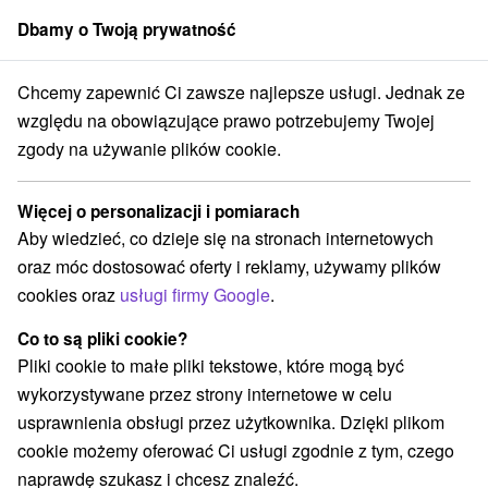
Dbamy o Twoją prywatność
członek grupy
Sorger
Chcemy zapewnić Ci zawsze najlepsze usługi. Jednak ze
owacji
Východné Slovensko
Prešovský kraj
Tatranská Lomnica
względu na obowiązujące prawo potrzebujemy Twojej
zgody na używanie plików cookie.
Zakwaterowanie na Słowacji
Tatranská Lomnica
Więcej o personalizacji i pomiarach
Aby wiedzieć, co dzieje się na stronach internetowych
Kategorie
oraz móc dostosować oferty i reklamy, używamy plików
cookies oraz
usługi firmy Google
.
Wszystkie kategorie
Hotele na Slovacji
(8)
Apartmány
Chaty na prenájom
Drevenice
(26)
(5)
(2)
Co to są pliki cookie?
Kempy
Penzióny
Priváty
Ubytovne
(1)
(6)
(3)
(2)
Pliki cookie to małe pliki tekstowe, które mogą być
wykorzystywane przez strony internetowe w celu
usprawnienia obsługi przez użytkownika. Dzięki plikom
Wybierz lokalizację lub datę
cookie możemy oferować Ci usługi zgodnie z tym, czego
naprawdę szukasz i chcesz znaleźć.