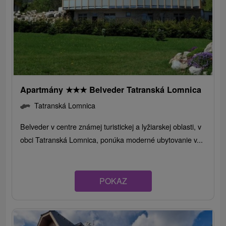
Apartmány
★
★
★
Belveder Tatranská Lomnica
Tatranská Lomnica
Belveder v centre známej turistickej a lyžiarskej oblasti, v
obci Tatranská Lomnica, ponúka moderné ubytovanie v...
POKAZ