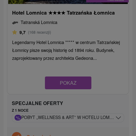
Hotel Lomnica
★
★
★
★
Tatrzańska Łomnica
Tatranská Lomnica
9,7
(168 recenzji)
Legendarny Hotel Lomnica ***** w centrum Tatrzańskiej
Łomnicy pisze swoją historię od 1894 roku. Budynek,
zaprojektowany przez architekta Gedeona...
POKAZ
SPECJALNE OFERTY
Z 1 NOCE
%
POBYT „WELLNESS & ART” W HOTELU LOMNICA: 5-GW