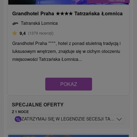
Grandhotel Praha
★
★
★
★
Tatrzańska Łomnica
Tatranská Lomnica
9,4
(1379 recenzji)
Grandhotel Praha ****, hotel z ponad stuletnią tradycją i
luksusowym wnętrzem, znajduje się w cichym otoczeniu
miejscowości Tatrzańska Łomnica...
POKAZ
SPECJALNE OFERTY
Z 1 NOCE
%
ZATRZYMAJ SIĘ W LEGENDZIE SECESJI TATR: BASEN 