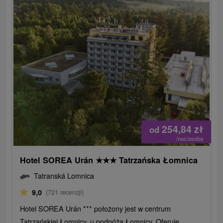
254,84
zł
od
/noc/osoba
Hotel SOREA Urán
★
★
★
Tatrzańska Łomnica
Tatranská Lomnica
9,0
(721 recenzji)
Hotel SOREA Urán *** położony jest w centrum
Tatrzańskiej Łomnicy, u podnóża Łomnicy. Oferuje