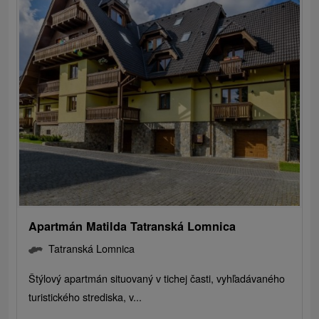
Apartmán Matilda Tatranská Lomnica
Tatranská Lomnica
Štýlový apartmán situovaný v tichej časti, vyhľadávaného
turistického strediska, v...