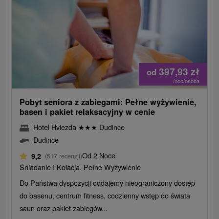
397,93
zł
od
/noc/osoba
Pobyt seniora z zabiegami: Pełne wyżywienie,
basen i pakiet relaksacyjny w cenie
Hotel Hviezda
★
★
★
Dudince
Dudince
Od 2 Noce
9,2
(517 recenzji)
Śniadanie I Kolacja, Pełne Wyżywienie
Do Państwa dyspozycji oddajemy nieograniczony dostęp
do basenu, centrum fitness, codzienny wstęp do świata
saun oraz pakiet zabiegów...