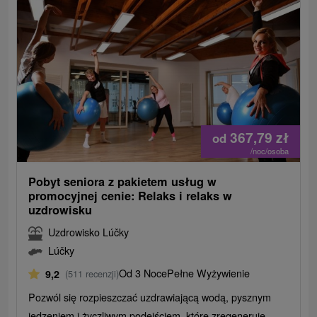
367,79
zł
od
/noc/osoba
Pobyt seniora z pakietem usług w
promocyjnej cenie: Relaks i relaks w
uzdrowisku
Uzdrowisko Lúčky
Lúčky
Od 3 Noce
Pełne Wyżywienie
9,2
(511 recenzji)
Pozwól się rozpieszczać uzdrawiającą wodą, pysznym
jedzeniem i życzliwym podejściem, które zregeneruje