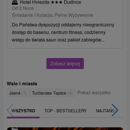
Hotel Hviezda
★
★
★
Dudince
Od 2 Noce
Śniadanie I Kolacja, Pełne Wyżywienie
Do Państwa dyspozycji oddajemy nieograniczony
dostęp do basenu, centrum fitness, codzienny
wstęp do świata saun oraz pakiet zabiegów...
Zobacz więcej
Wsie i miasta
Pokaż wszystko
Jasná
(7)
Turčianske Teplice
(4)
TOP - BESTSELLERY
NAJTAŃSZE
WSZYSTKO