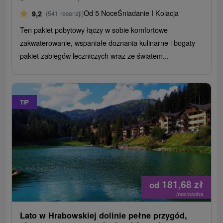
Od 5 Noce
Śniadanie I Kolacja
9,2
(541 recenzji)
Ten pakiet pobytowy łączy w sobie komfortowe
zakwaterowanie, wspaniałe doznania kulinarne i bogaty
pakiet zabiegów leczniczych wraz ze światem...
TIP
181,68
zł
od
/noc/osoba
Lato w Hrabowskiej dolinie pełne przygód,