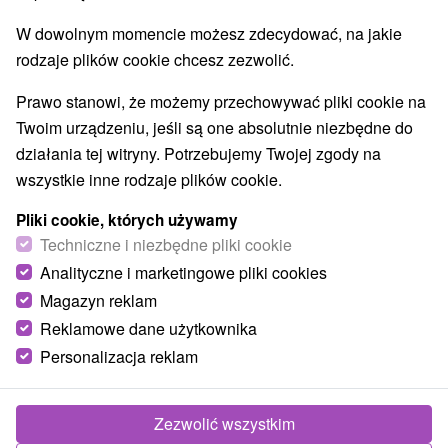
Najlepiej sprzedające
W dowolnym momencie możesz zdecydować, na jakie
rodzaje plików cookie chcesz zezwolić.
1.
Prawo stanowi, że możemy przechowywać pliki cookie na
Twoim urządzeniu, jeśli są one absolutnie niezbędne do
działania tej witryny. Potrzebujemy Twojej zgody na
wszystkie inne rodzaje plików cookie.
Pliki cookie, których używamy
358,93
zł
Techniczne i niezbędne pliki cookie
od
/noc/osoba
Analityczne i marketingowe pliki cookies
Magazyn reklam
Zdrowie i relaks dla seniorów w sercu Turčiai
Reklamowe dane użytkownika
z maksymalnymi korzyściami w okazyjnej
cenie
Personalizacja reklam
Uzdrowisko Turczańskie Teplice
Od 5 Noce
Śniadanie I Kolacja
Zezwolić wszystkim
Pakiet obejmuje wstępne badanie lekarskie, 8