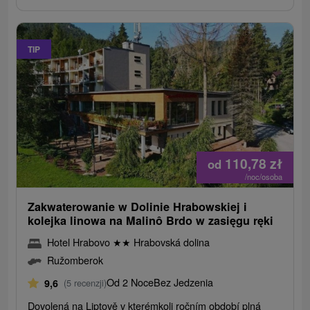
TIP
110,78
zł
od
/noc/osoba
Zakwaterowanie w Dolinie Hrabowskiej i
kolejka linowa na Malinô Brdo w zasięgu ręki
Hotel Hrabovo
★
★
Hrabovská dolina
Ružomberok
Od 2 Noce
Bez Jedzenia
9,6
(5 recenzji)
Dovolená na Liptově v kterémkoli ročním období plná