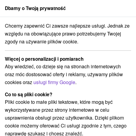
Dbamy o Twoją prywatność
członek grupy
Sorger
Chcemy zapewnić Ci zawsze najlepsze usługi. Jednak ze
cjalne oferty na Słowacji
Pobyty dla seniorów
Stredné Slovensko
względu na obowiązujące prawo potrzebujemy Twojej
zgody na używanie plików cookie.
Pobyty dla seniorów Stredné
Slovensko
Więcej o personalizacji i pomiarach
Aby wiedzieć, co dzieje się na stronach internetowych
Kategorie
oraz móc dostosować oferty i reklamy, używamy plików
cookies oraz
usługi firmy Google
.
Wszystkie kategorie
Pobyty z rabatem
(65)
Wellness pobyty
Wyjazdy weekendowe
(89)
(87)
Co to są pliki cookie?
Romantyczne wypady
Pobyty dla seniorów
(26)
(33)
Pliki cookie to małe pliki tekstowe, które mogą być
Wakacje rodzinne
(67)
wykorzystywane przez strony internetowe w celu
usprawnienia obsługi przez użytkownika. Dzięki plikom
cookie możemy oferować Ci usługi zgodnie z tym, czego
Wybierz lokalizację lub datę
naprawdę szukasz i chcesz znaleźć.