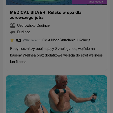
/noc/osoba
MEDICAL SILVER: Relaks w spa dla
zdrowszego jutra
Uzdrowisko Dudince
Dudince
Od 4 Noce
Śniadanie I Kolacja
9,2
(292 recenzji)
Pobyt leczniczy obejmujący 2 zabiegi/noc, wejście na
baseny Wellnea oraz dodatkowe wejścia do stref wellness
lub fitness.