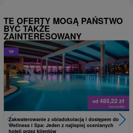
TE OFERTY MOGĄ PAŃSTWO
BYĆ TAKŻE
ZAINTERESOWANY
TIP
485,22
zł
od
/noc/osoba
Zakwaterowanie z obiadokolacją i dostępem do
Wellness i Spa: Jeden z najlepiej ocenianych
hoteli przez klientów