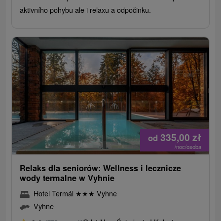
aktivního pohybu ale i relaxu a odpočinku.
335,00
zł
od
/noc/osoba
Relaks dla seniorów: Wellness i lecznicze
wody termalne w Vyhnie
Hotel Termál
★
★
★
Vyhne
Vyhne