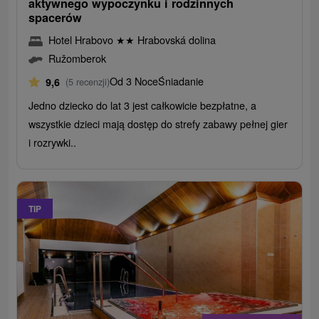
aktywnego wypoczynku i rodzinnych
spacerów
Hotel Hrabovo
★
★
Hrabovská dolina
Ružomberok
Od 3 Noce
Śniadanie
9,6
(5 recenzji)
Jedno dziecko do lat 3 jest całkowicie bezpłatne, a
wszystkie dzieci mają dostęp do strefy zabawy pełnej gier
i rozrywki..
TIP