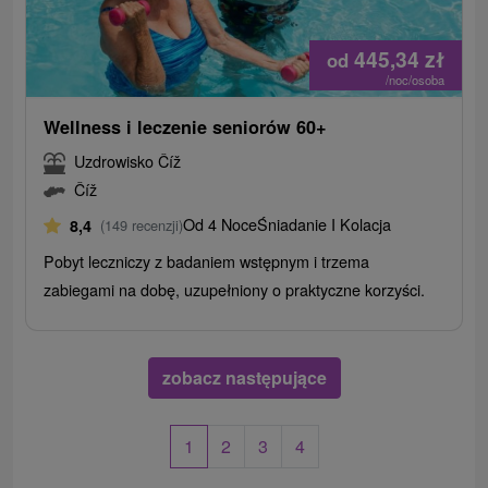
445,34
zł
od
/noc/osoba
Wellness i leczenie seniorów 60+
Uzdrowisko Číž
Číž
Od 4 Noce
Śniadanie I Kolacja
8,4
(149 recenzji)
Pobyt leczniczy z badaniem wstępnym i trzema
zabiegami na dobę, uzupełniony o praktyczne korzyści.
zobacz następujące
1
2
3
4