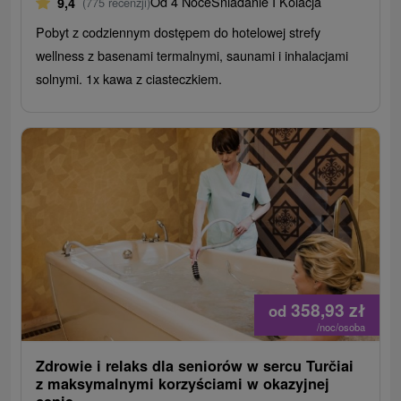
Od 4 Noce
Śniadanie I Kolacja
9,4
(775 recenzji)
Pobyt z codziennym dostępem do hotelowej strefy
wellness z basenami termalnymi, saunami i inhalacjami
solnymi. 1x kawa z ciasteczkiem.
358,93
zł
od
/noc/osoba
Zdrowie i relaks dla seniorów w sercu Turčiai
z maksymalnymi korzyściami w okazyjnej