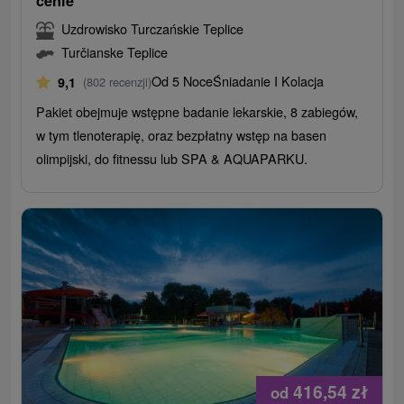
cenie
Uzdrowisko Turczańskie Teplice
Turčianske Teplice
Od 5 Noce
Śniadanie I Kolacja
9,1
(802 recenzji)
Pakiet obejmuje wstępne badanie lekarskie, 8 zabiegów,
w tym tlenoterapię, oraz bezpłatny wstęp na basen
olimpijski, do fitnessu lub SPA & AQUAPARKU.
416,54
zł
od