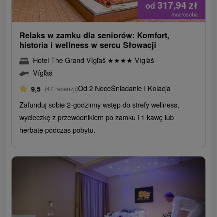
317,94
zł
od
/noc/osoba
Relaks w zamku dla seniorów: Komfort,
historia i wellness w sercu Słowacji
Hotel The Grand Vígľaš
★
★
★
★
Vígľaš
Vígľaš
Od 2 Noce
Śniadanie I Kolacja
9,5
(47 recenzji)
Zafunduj sobie 2-godzinny wstęp do strefy wellness,
wycieczkę z przewodnikiem po zamku i 1 kawę lub
herbatę podczas pobytu.