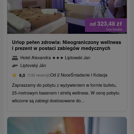
323,48
zł
od
/noc/osoba
Urlop pełen zdrowia: Nieograniczony wellness
i prezent w postaci zabiegów medycznych
Hotel Alexandra
★
★
★
Liptowski Jan
Liptovský Ján
Od 2 Noce
Śniadanie I Kolacja
9,0
(130 recenzji)
Zapraszamy do pobytu z wyżywieniem w formie bufetu,
25-metrowym basenem i strefą wellness. W cenę pobytu
wliczone są zabiegi dostosowane do...