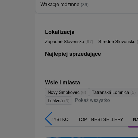
Wakacje rodzinne
(39)
Lokalizacja
Západné Slovensko
(97)
Stredné Slovensko
Najlepiej sprzedające
Wsie i miasta
Nový Smokovec
(6)
Tatranská Lomnica
(5)
Pokaż wszystko
Lučivná
(3)
WSZYSTKO
TOP - BESTSELLERY
N