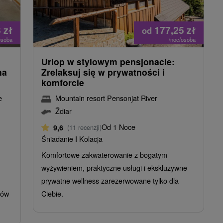
3
zł
177,25
zł
od
osoba
/noc/osoba
Urlop w stylowym pensjonacie:
na
Zrelaksuj się w prywatności i
komforcie
e
Mountain resort Pensonjat River
Ždiar
Od 1 Noce
9,6
(11 recenzji)
Śniadanie I Kolacja
Komfortowe zakwaterowanie z bogatym
wyżywieniem, praktyczne usługi i ekskluzywne
prywatne wellness zarezerwowane tylko dla
ków
Ciebie.