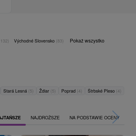
Pokaż wszystko
(132)
Východné Slovensko
(83)
Stará Lesná
(5)
Ždiar
(5)
Poprad
(4)
Štrbské Pleso
(4)
NAJDROŻSZE
NA PODSTAWIE OCENY
AJTAŃSZE