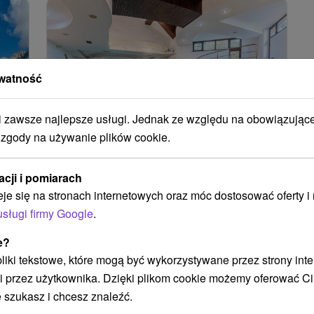
watność
zawsze najlepsze usługi. Jednak ze względu na obowiązując
 zgody na używanie plików cookie.
6
zł
132,94
zł
od
osoba
/noc/osoba
acji i pomiarach
Urlop w Tatrach z urokiem
eje się na stronach internetowych oraz móc dostosować oferty 
włoskiego stylu i dostępem do
usługi firmy Google
.
ie
basenu
Hotel Amalia
★
★
★
+ Nová Lesná
e?
Nová Lesná
 pliki tekstowe, które mogą być wykorzystywane przez strony int
Od 2 Noce
Bez Jedzenia
i przez użytkownika. Dzięki plikom cookie możemy oferować Ci
9,2
(97 recenzji)
 szukasz i chcesz znaleźć.
Rozsmakuj się w kuchni włoskiej i posiedzieć na