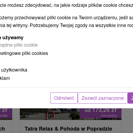
letnim tarasie. Pobyt obejmuje również
 możesz zdecydować, na jakie rodzaje plików cookie chcesz
bezpłatny wstęp na podgrzewany basen z
ożemy przechowywać pliki cookie na Twoim urządzeniu, jeśli s
u,
dyszami masującymi.
ia tej witryny. Potrzebujemy Twojej zgody na wszystkie inne ro
ych używamy
będne pliki cookie
ketingowe pliki cookies
TIP
 użytkownika
eklam
Odmówić
Zezwól zaznaczone
9
zł
173,26
zł
od
osoba
/noc/osoba
ch
Tatra Relax & Pohoda w Popradzie