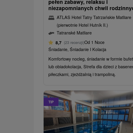
pełen zabawy, relaksu i
niezapomnianych chwil rodzinny
ATLAS Hotel Tatry Tatrzańskie Matliare
(pierwotnie Hotel Hutník II.)
Tatranské Matliare
Od 1 Noce
8,7
(23 recenzji)
Śniadanie, Śniadanie I Kolacja
Komfortowy nocleg, śniadanie w formie bufe
lub obiadokolacja, Strefa dla dzieci z basen
piłeczkami, zjeżdżalnią i trampoliną.
TIP