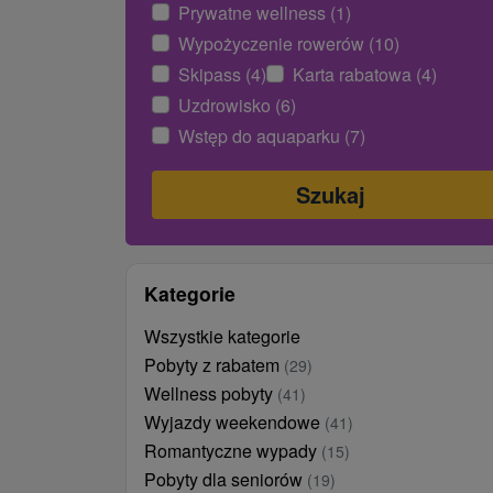
Prywatne wellness (1)
Wypożyczenie rowerów (10)
Skipass (4)
Karta rabatowa (4)
Uzdrowisko (6)
Wstęp do aquaparku (7)
Kategorie
Wszystkie kategorie
Pobyty z rabatem
(29)
Wellness pobyty
(41)
Wyjazdy weekendowe
(41)
Romantyczne wypady
(15)
Pobyty dla seniorów
(19)