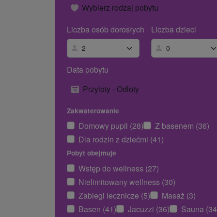
Wybierz rodzaj pobytu
Liczba osób dorosłych
Liczba dzieci
Data pobytu
Przyloty - Odloty
Zakwaterowanie
Domowy pupil (28)
Z basenem (36)
Dla rodzin z dziećmi (41)
Pobyt obejmuje
Wstęp do wellness (27)
Nielimitowany wellness (30)
Zabiegi lecznicze (5)
Masaż (3)
Basen (41)
Jacuzzi (36)
Sauna (34