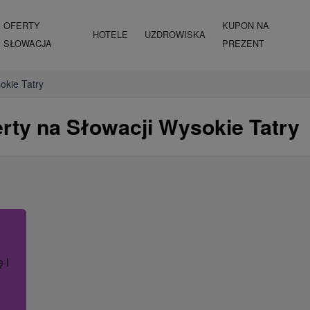
OFERTY
KUPON NA
HOTELE
UZDROWISKA
SŁOWACJA
PREZENT
okie Tatry
erty na Słowacji Wysokie Tatry
ę lub nazwę hotelu.