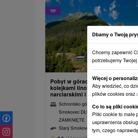
TIP
Dbamy o Twoją pry
Chcemy zapewnić Ci 
potrzebujemy Twojej
105,4
od
/noc/
Więcej o personaliz
Pobyt w górach na Hrebienku z
Aby wiedzieć, co dzi
kolejkami linowymi, karnetami
plików cookies oraz
narciarskimi i aquaparkami w cen
Schronisko górskie Hrebienok Starý
Co to są pliki cooki
Smokovec DŁUGOTERMINOWE
Pliki cookie to małe
ZAMKNIĘTE
usprawnienia obsług
Starý Smokovec
tym, czego naprawdę
Od 1 Noce
Bez Jedzenia
(17 recenzji)