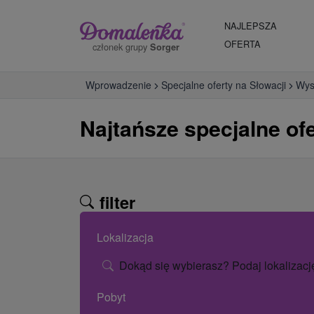
NAJLEPSZA
OFERTA
członek grupy
Sorger
Wprowadzenie
Specjalne oferty na Słowacji
Wys
Najtańsze specjalne of
filter
Lokalizacja
Dokąd się wybierasz? Podaj lokalizacj
Pobyt