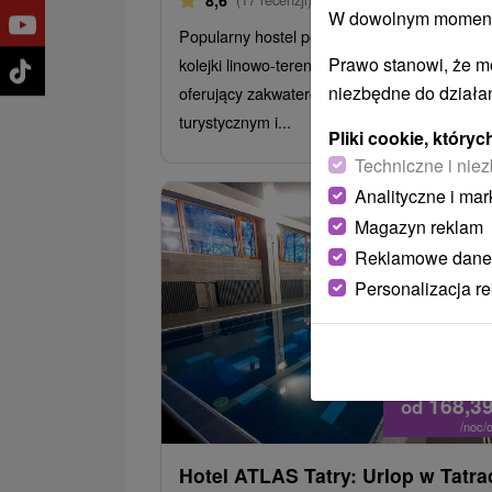
8,6
W dowolnym momencie
Popularny hostel położony nad górną stacją
Prawo stanowi, że m
kolejki linowo-terenowej w Starym Smokowc
niezbędne do działan
oferujący zakwaterowanie na poziomie
turystycznym i...
Pliki cookie, któr
Techniczne i niez
Analityczne i mar
Magazyn reklam
Reklamowe dane
Personalizacja r
168,3
od
/noc/
Hotel ATLAS Tatry: Urlop w Tatra