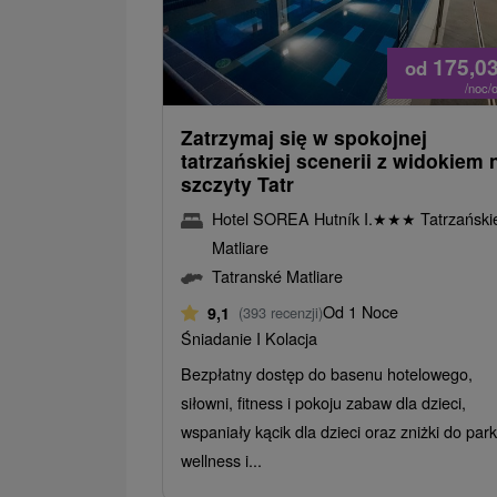
175,0
od
/noc/
Zatrzymaj się w spokojnej
tatrzańskiej scenerii z widokiem 
szczyty Tatr
Hotel SOREA Hutník I.
★
★
★
Tatrzański
Matliare
Tatranské Matliare
Od 1 Noce
9,1
(393 recenzji)
Śniadanie I Kolacja
Bezpłatny dostęp do basenu hotelowego,
siłowni, fitness i pokoju zabaw dla dzieci,
wspaniały kącik dla dzieci oraz zniżki do par
wellness i...