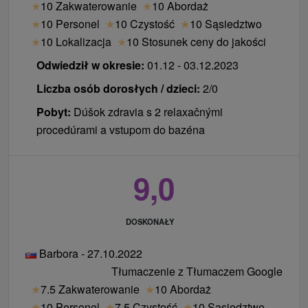
★
10 Zakwaterowanie
★
10 Abordaż
★
10 Personel
★
10 Czystość
★
10 Sąsiedztwo
★
10 Lokalizacja
★
10 Stosunek ceny do jakości
Odwiedził w okresie:
01.12 - 03.12.2023
Liczba osób dorosłych / dzieci:
2/0
Pobyt:
Dúšok zdravia s 2 relaxačnými
procedúrami a vstupom do bazéna
9,0
DOSKONAŁY
Barbora - 27.10.2022
Tłumaczenie z Tłumaczem Google
★
7.5 Zakwaterowanie
★
10 Abordaż
★
10 Personel
★
7.5 Czystość
★
10 Sąsiedztwo