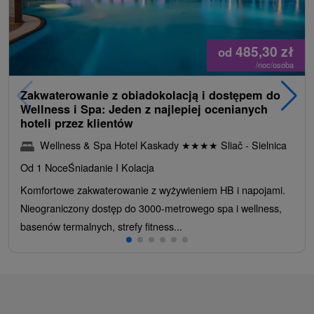
485,30
zł
od
/noc/osoba
Zakwaterowanie z obiadokolacją i dostępem do
Wellness i Spa: Jeden z najlepiej ocenianych
hoteli przez klientów
Wellness & Spa Hotel Kaskady
★
★
★
★
Sliač - Sielnica
Od 1 Noce
Śniadanie I Kolacja
Komfortowe zakwaterowanie z wyżywieniem HB i napojami.
Nieograniczony dostęp do 3000-metrowego spa i wellness,
basenów termalnych, strefy fitness...