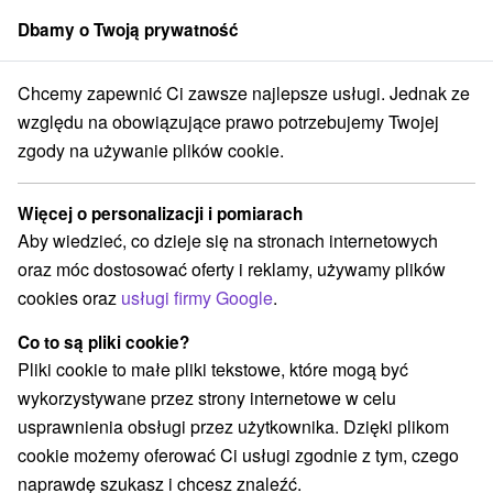
Dbamy o Twoją prywatność
członek grupy
Sorger
Chcemy zapewnić Ci zawsze najlepsze usługi. Jednak ze
Park hotel na Baračke **** Trenczańskie Teplice
Pobyt wielkanocny
względu na obowiązujące prawo potrzebujemy Twojej
zgody na używanie plików cookie.
Pobyt wielkanocny
Oferta wygasła! Wybierz poniżej z aktualnych ofert.
Więcej o personalizacji i pomiarach
Park hotel na Baračke
★
★
★
★
Trenczańskie Teplice
Aby wiedzieć, co dzieje się na stronach internetowych
Trenčianske Teplice
oraz móc dostosować oferty i reklamy, używamy plików
cookies oraz
usługi firmy Google
.
Przejdź do lokalizacji
Co to są pliki cookie?
Pliki cookie to małe pliki tekstowe, które mogą być
Urządzenie jest obecnie zamknięty z naszą ofertą!
wykorzystywane przez strony internetowe w celu
usprawnienia obsługi przez użytkownika. Dzięki plikom
9,2
doskonały
72 recenzji
·
cookie możemy oferować Ci usługi zgodnie z tym, czego
naprawdę szukasz i chcesz znaleźć.