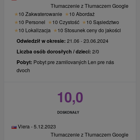
obiadokolacją i 1 zabieg z programu
Tłumaczenie z Tłumaczem Google
relaksacyjnego)
★
10 Zakwaterowanie
★
10 Abordaż
★
10 Personel
★
10 Czystość
★
10 Sąsiedztwo
★
10 Lokalizacja
★
10 Stosunek ceny do jakości
Odwiedził w okresie:
21.06 - 23.06.2024
Liczba osób dorosłych / dzieci:
2/0
Pobyt:
Pobyt pre zamilovaných Len pre nás
dvoch
10,0
DOSKONAŁY
Viera - 5.12.2023
Tłumaczenie z Tłumaczem Google