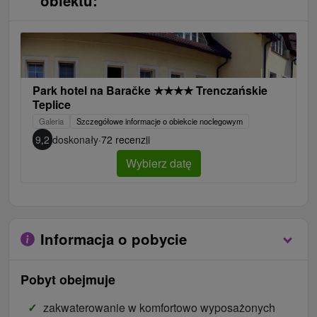
obiektu:
Park hotel na Baračke
★
★
★
★
Trenczańskie
Teplice
Galeria
Szczegółowe informacje o obiekcie noclegowym
9,2
doskonały
·
72 recenzji
Wybierz datę
Informacja o pobycie
Pobyt obejmuje
zakwaterowanie w komfortowo wyposażonych