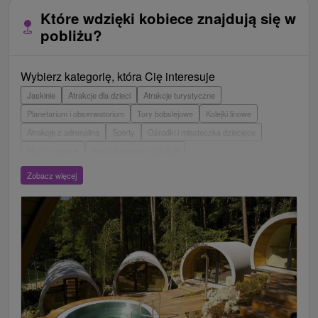
Które wdzięki kobiece znajdują się w
pobliżu?
Wybierz kategorię, która Cię interesuje
Jaskinie
Atrakcje dla dzieci
Atrakcje turystyczne
Planetarium i obserwatorium
Tory bobslejowe
Kolejki linowe
Atrakcje z adrenaliną
Sporty
Ośrodki i miasteczka dziecięce
Muzea i galerie
Areny laserowe i paintball
Wieże obserwacyjne i chodniki
Ogrody zoologiczne i fermy zwierząt
Zobacz więcej
Escaperoom
Aquaparki, baseny
Zamki, pałace, ruiny
Skanseny
Ogrody botaniczne
Parki miejskie i zamkowe
Loty widokowe i rejsy wycieczkowe
Tarcze
Jeziora, jeziora, zbiorniki wodne
Zabytki techniki
Pomniki
Wodospady
Kościoły drewniane
Źródła
Teatry
Jazda konna
Túry a turistické chodníky
Zamki
Chaty górskie
Miejsca sakralne
Rafting, rafting, rafting
Obiekty architektoniczne
Ośrodek narciarski
Pola golfowe
Tory gokartowe
Amfiteatry i kina w przyrodzie