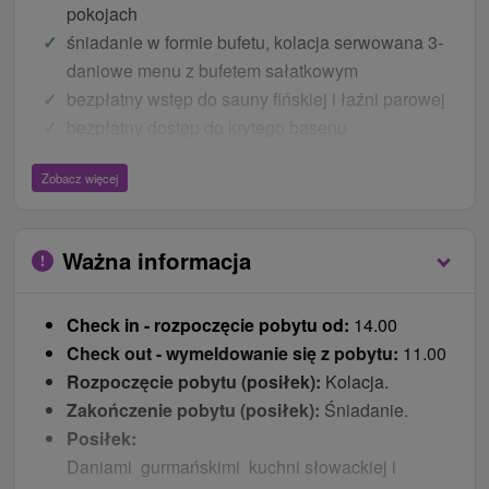
pokojach
śniadanie w formie bufetu, kolacja serwowana 3-
daniowe menu z bufetem sałatkowym
bezpłatny wstęp do sauny fińskiej i łaźni parowej
bezpłatny dostęp do krytego basenu
bezpłatny wstęp na prywatną hotelową plażę
Zobacz więcej
WiFi w holu, kawiarni i restauracji
parking
Ważna informacja
Pakiet odnowy biologicznej
1x okład parafinowy (20 min.)
Check in - rozpoczęcie pobytu od:
14.00
1x okład borowinowy (20 min.)
Check out - wymeldowanie się z pobytu:
11.00
1x tlenoterapia (40 min.)
Rozpoczęcie pobytu (posiłek):
Kolacja.
1x klasyczny masaż częściowy (25 min.)
Zakończenie pobytu (posiłek):
Śniadanie.
1x sucha kąpiel gazowana CO2 (45 min.)
Posiłek:
Ceny - Bonusy
Daniami gurmańskimi kuchni słowackiej i