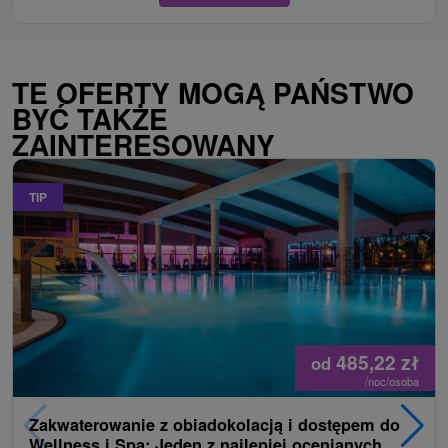
TE OFERTY MOGĄ PAŃSTWO
BYĆ TAKŻE
ZAINTERESOWANY
TIP
485,22
zł
od
/noc/osoba
Zakwaterowanie z obiadokolacją i dostępem do
Wellness i Spa: Jeden z najlepiej ocenianych