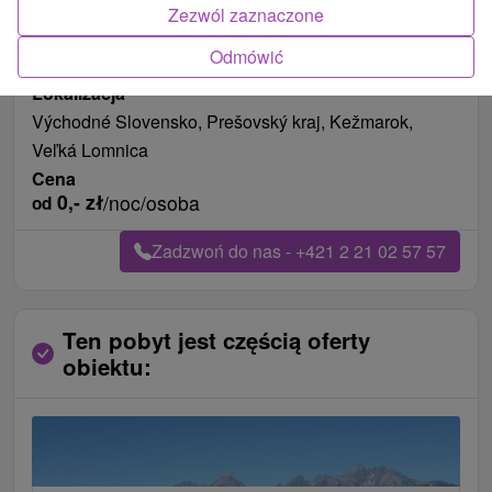
Zezwól zaznaczone
Długość pobytu
od 127 noce
Pożywienie
śniadanie
Odmówić
Data ważności na pobyt
01.01.2000
Lokalizacja
Východné Slovensko, Prešovský kraj, Kežmarok,
Veľká Lomnica
Cena
0,-
zł
/noc/osoba
od
Zadzwoń do nas - +421 2 21 02 57 57
Ten pobyt jest częścią oferty
obiektu: