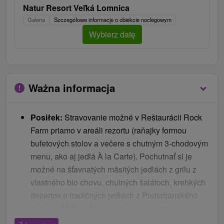
Natur Resort Veľká Lomnica
Galeria
Szczegółowe informacje o obiekcie noclegowym
Wybierz datę
Ważna informacja
Posiłek:
Stravovanie možné v Reštaurácii Rock
Farm priamo v areáli rezortu (raňajky formou
bufetových stolov a večere s chutným 3-chodovým
menu, ako aj jedlá À la Carte). Pochutnať si je
možné na šťavnatých mäsitých jedlách z grilu z
vlastného bio chovu, chutných šalátoch, krehkých
dezertov a tradičných jedlách z Podtatranského
regiónu. Možnosť aj vegetariánskej stravy.
Parking:
Bezplatné súkromné parkovisko na