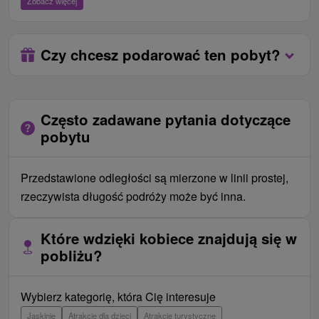
Zobacz więcej
mieste (rezervácia nie je potrebná).
Internet:
WiFi pripojenie na internet.
Zwierzęta:
Domáce zvieratá sú povolené. Môže
Czy chcesz podarować ten pobyt?
byť za nich účtovaný poplatok.
Zameldowanie / Wymeldowanie:
14:00 hod. /
10:00 hod.
Często zadawane pytania dotyczące
pobytu
Przedstawione odległości są mierzone w linii prostej,
rzeczywista długość podróży może być inna.
Które wdzięki kobiece znajdują się w
pobliżu?
Wybierz kategorię, która Cię interesuje
Jaskinie
Atrakcje dla dzieci
Atrakcje turystyczne