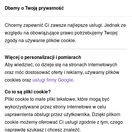
Dbamy o Twoją prywatność
członek grupy
Sorger
Chcemy zapewnić Ci zawsze najlepsze usługi. Jednak ze
rt Veľká Lomnica
Novoročná jazda na lyžiach vo Vysokých Tatrách
względu na obowiązujące prawo potrzebujemy Twojej
zgody na używanie plików cookie.
Novoročná jazda na lyžiach vo
Vysokých Tatrách
Więcej o personalizacji i pomiarach
Oferta wygasła! Wybierz poniżej z aktualnych ofert.
Aby wiedzieć, co dzieje się na stronach internetowych
Natur Resort Veľká Lomnica
Veľká Lomnica
oraz móc dostosować oferty i reklamy, używamy plików
cookies oraz
usługi firmy Google
.
Przejdź do lokalizacji
Co to są pliki cookie?
Pliki cookie to małe pliki tekstowe, które mogą być
Urządzenie jest obecnie zamknięty z naszą ofertą!
wykorzystywane przez strony internetowe w celu
usprawnienia obsługi przez użytkownika. Dzięki plikom
cookie możemy oferować Ci usługi zgodnie z tym, czego
naprawdę szukasz i chcesz znaleźć.