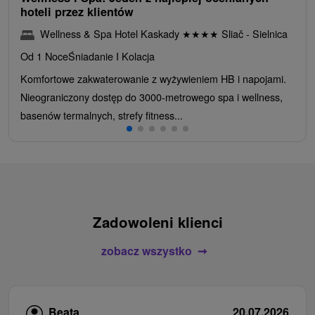
hoteli przez klientów
Wellness & Spa Hotel Kaskady
★
★
★
★
Sliač - Sielnica
Od 1 Noce
Śniadanie I Kolacja
Komfortowe zakwaterowanie z wyżywieniem HB i napojami.
Nieograniczony dostęp do 3000-metrowego spa i wellness,
basenów termalnych, strefy fitness...
Zadowoleni klienci
zobacz wszystko
Beata
20.07.2026