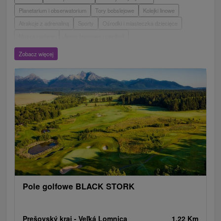
Planetarium i obserwatorium
Tory bobslejowe
Kolejki linowe
Atrakcje z adrenaliną
Sporty
Ośrodki i miasteczka dziecięce
Muzea i galerie
Areny laserowe i paintball
Wieże obserwacyjne i chodniki
Ogrody zoologiczne i fermy zwierząt
Zobacz więcej
Escaperoom
Aquaparki, baseny
Zamki, pałace, ruiny
Skanseny
Ogrody botaniczne
Parki miejskie i zamkowe
Loty widokowe i rejsy wycieczkowe
Tarcze
Jeziora, jeziora, zbiorniki wodne
Zabytki techniki
Pomniki
Wodospady
Kościoły drewniane
Źródła
Jazda konna
Túry a turistické chodníky
Zamki
Chaty górskie
Teatry
Miejsca sakralne
Rafting, rafting, rafting
Obiekty architektoniczne
Ośrodek narciarski
Pola golfowe
Tory gokartowe
Amfiteatry i kina w przyrodzie
Szlaki winne
Cyklotrasy
Pole golfowe BLACK STORK
Prešovský kraj -
Veľká Lomnica
1.22 Km