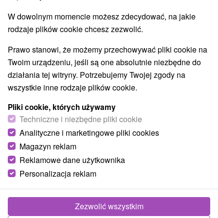
Najlepiej sprzedające
W dowolnym momencie możesz zdecydować, na jakie
rodzaje plików cookie chcesz zezwolić.
Wsie i miasta
Prawo stanowi, że możemy przechowywać pliki cookie na
Twoim urządzeniu, jeśli są one absolutnie niezbędne do
dla dwojga
działania tej witryny. Potrzebujemy Twojej zgody na
wszystkie inne rodzaje plików cookie.
TOP - BESTSELLERY
NAJTAŃSZE
WSZYSTKO
Pliki cookie, których używamy
Techniczne i niezbędne pliki cookie
Analityczne i marketingowe pliki cookies
Magazyn reklam
Reklamowe dane użytkownika
Personalizacja reklam
Zezwolić wszystkim