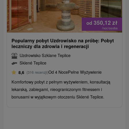
350,12
zł
od
/noc/osoba
Popularny pobyt Uzdrowisko na próbę: Pobyt
leczniczy dla zdrowia i regeneracji
Uzdrowisko Szklane Teplice
Sklené Teplice
Od 4 Noce
Pełne Wyżywienie
8,6
(316 recenzji)
Komfortowy pobyt z pełnym wyżywieniem, konsultacją
lekarską, zabiegami, nieograniczonym fitnessem i
bonusami w wyjątkowym otoczeniu Sklené Teplice.