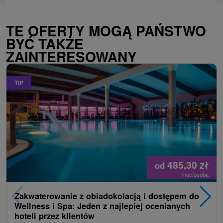
TE OFERTY MOGĄ PAŃSTWO
BYĆ TAKŻE
ZAINTERESOWANY
TIP
485,30
zł
od
/noc/osoba
Zakwaterowanie z obiadokolacją i dostępem do
Wellness i Spa: Jeden z najlepiej ocenianych
hoteli przez klientów