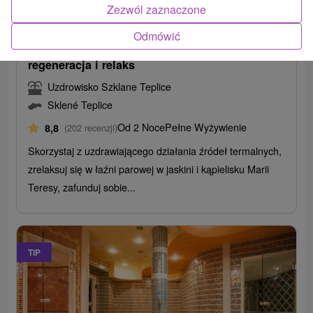
483,08
zł
od
Zezwól zaznaczone
/noc/osoba
Odmówić
Weekendowy pobyt leczniczy: Zasłużona
regeneracja i relaks
Uzdrowisko Szklane Teplice
Sklené Teplice
Od 2 Noce
Pełne Wyżywienie
8,8
(202 recenzji)
Skorzystaj z uzdrawiającego działania źródeł termalnych,
zrelaksuj się w łaźni parowej w jaskini i kąpielisku Marii
Teresy, zafunduj sobie...
TIP