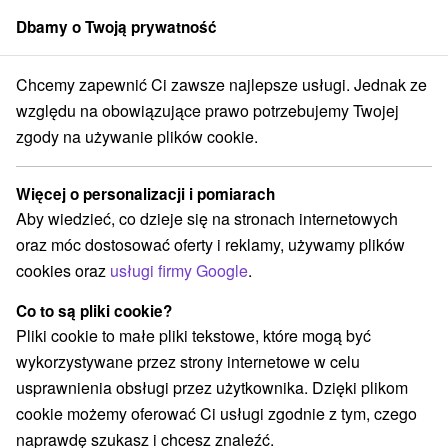
Dbamy o Twoją prywatność
członek grupy
Sorger
Chcemy zapewnić Ci zawsze najlepsze usługi. Jednak ze
 Minute
Stredné Slovensko
Banskobystrický kraj
Sklené Teplice
względu na obowiązujące prawo potrzebujemy Twojej
zgody na używanie plików cookie.
Last Minute Sklené Teplice
Więcej o personalizacji i pomiarach
Kategorie
Aby wiedzieć, co dzieje się na stronach internetowych
oraz móc dostosować oferty i reklamy, używamy plików
Wszystkie kategorie
Pobyty z rabatem
(3)
cookies oraz
usługi firmy Google
.
Wellness pobyty
Wyjazdy weekendowe
(2)
(7)
Romantyczne wypady
Pobyty dla seniorów
(1)
(1)
Co to są pliki cookie?
Wakacje rodzinne
(1)
Pliki cookie to małe pliki tekstowe, które mogą być
wykorzystywane przez strony internetowe w celu
usprawnienia obsługi przez użytkownika. Dzięki plikom
Wybierz lokalizację lub datę
cookie możemy oferować Ci usługi zgodnie z tym, czego
naprawdę szukasz i chcesz znaleźć.