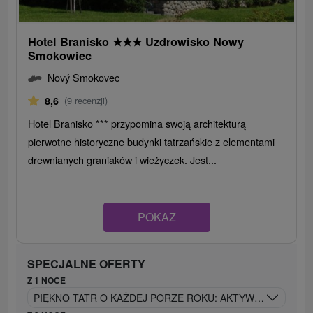
Hotel Branisko
★
★
★
Uzdrowisko Nowy
Smokowiec
Nový Smokovec
8,6
(9 recenzji)
Hotel Branisko *** przypomina swoją architekturą
pierwotne historyczne budynki tatrzańskie z elementami
drewnianych graniaków i wieżyczek. Jest...
POKAZ
SPECJALNE OFERTY
Z 1 NOCE
PIĘKNO TATR O KAŻDEJ PORZE ROKU: AKTYWNY WYPOCZ