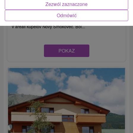
7,5
(2 recenzji)
Zezwól zaznaczone
Hotel Palace GRAND 2 **** je moderný
Odmówić
novopostavený dvojposchodový hotel, ktorý sa nachádza
v areáli kúpeľov Nový Smokovec. Bol...
POKAZ