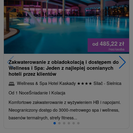
485,22
zł
od
/noc/osoba
Zakwaterowanie z obiadokolacją i dostępem do
Wellness i Spa: Jeden z najlepiej ocenianych
hoteli przez klientów
Wellness & Spa Hotel Kaskady
★
★
★
★
Sliač - Sielnica
Od 1 Noce
Śniadanie I Kolacja
Komfortowe zakwaterowanie z wyżywieniem HB i napojami.
Nieograniczony dostęp do 3000-metrowego spa i wellness,
basenów termalnych, strefy fitness...