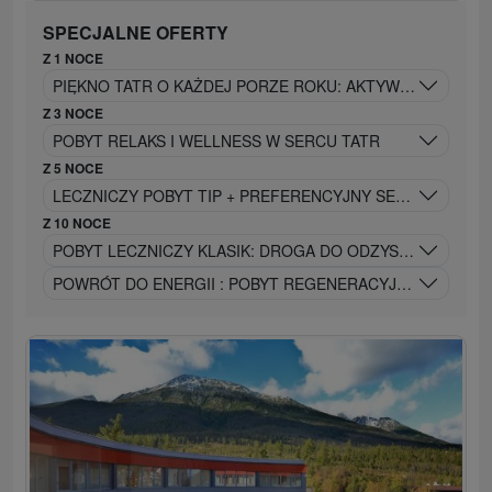
SPECJALNE OFERTY
Z 1 NOCE
PIĘKNO TATR O KAŻDEJ PORZE ROKU: AKTYWNY WYPOCZ
Z 3 NOCE
POBYT RELAKS I WELLNESS W SERCU TATR
Z 5 NOCE
LECZNICZY POBYT TIP + PREFERENCYJNY SENIOR OD 60
Z 10 NOCE
POBYT LECZNICZY KLASIK: DROGA DO ODZYSKANIA SIŁ 
POWRÓT DO ENERGII : POBYT REGENERACYJNY PO POKO