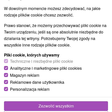
W dowolnym momencie możesz zdecydować, na jakie
rodzaje plików cookie chcesz zezwolić.
Prawo stanowi, że możemy przechowywać pliki cookie na
Twoim urządzeniu, jeśli są one absolutnie niezbędne do
działania tej witryny. Potrzebujemy Twojej zgody na
wszystkie inne rodzaje plików cookie.
Pliki cookie, których używamy
Techniczne i niezbędne pliki cookie
Analityczne i marketingowe pliki cookies
Magazyn reklam
Reklamowe dane użytkownika
Personalizacja reklam
Apartmán Marec 1 a 2 Vysoké Tatry
Nový Smokovec
Zezwolić wszystkim
Dvojica apartmánov v srdci Vysokých Tatier ponúka