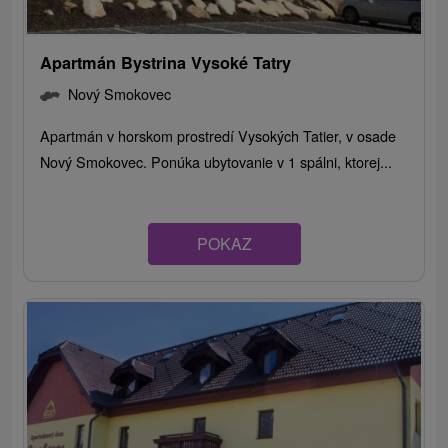
Apartmán Bystrina Vysoké Tatry
Nový Smokovec
Apartmán v horskom prostredí Vysokých Tatier, v osade
Nový Smokovec. Ponúka ubytovanie v 1 spálni, ktorej...
POKAZ