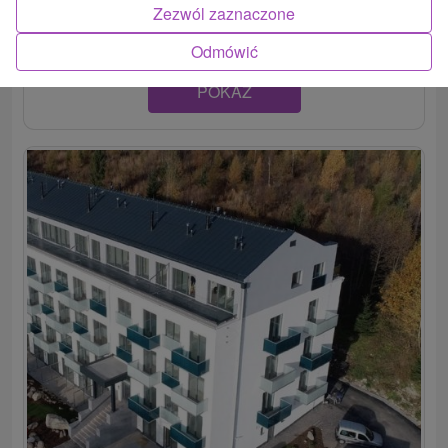
komfortné ubytovanie, ideálne pre rodiny s deťmi a...
Zezwól zaznaczone
Odmówić
POKAZ