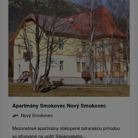
Apartmány Smokovec Nový Smokovec
Nový Smokovec
Mezonetové apartmány obklopené tatranskou prírodou
sú situované na upätí Slavkovského...