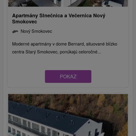
Apartmány Slnečnica a Večernica Nový
Smokovec
Nový Smokovec
Moderné apartmány v dome Bernard, situované blízko
centra Starý Smokovec, ponúkajú celoročné...
POKAZ