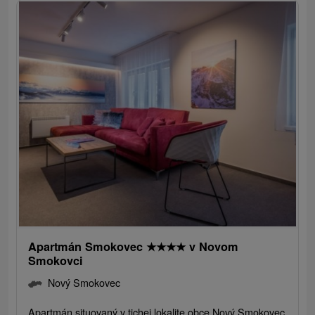
Apartmán Smokovec
★
★
★
★
v Novom
Smokovci
Nový Smokovec
Apartmán situovaný v tichej lokalite obce Nový Smokovec