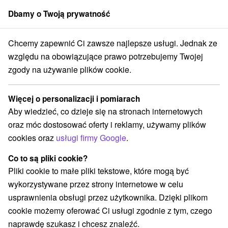
Dbamy o Twoją prywatność
członek grupy
Sorger
Chcemy zapewnić Ci zawsze najlepsze usługi. Jednak ze
partmány
Východné Slovensko
Prešovský kraj
Nový Smokovec
względu na obowiązujące prawo potrzebujemy Twojej
zgody na używanie plików cookie.
Apartmány Nový Smokovec
Więcej o personalizacji i pomiarach
Kategorie
Aby wiedzieć, co dzieje się na stronach internetowych
oraz móc dostosować oferty i reklamy, używamy plików
Wszystkie kategorie
Hotele na Slovacji
(5)
cookies oraz
usługi firmy Google
.
Apartmány
Penzióny
Priváty
(7)
(5)
(2)
Co to są pliki cookie?
Pliki cookie to małe pliki tekstowe, które mogą być
Wybierz lokalizację lub datę
wykorzystywane przez strony internetowe w celu
usprawnienia obsługi przez użytkownika. Dzięki plikom
TOP - BESTSELLERY
NAJTAŃSZE
WSZYSTKO
cookie możemy oferować Ci usługi zgodnie z tym, czego
naprawdę szukasz i chcesz znaleźć.