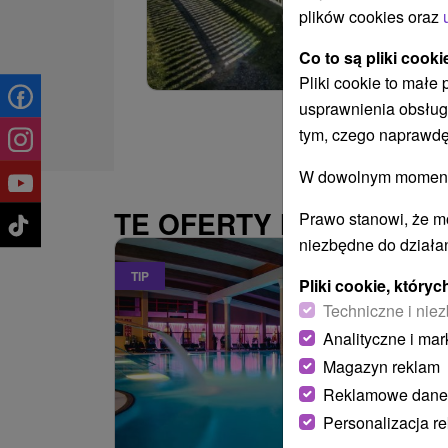
plików cookies oraz
Co to są pliki cooki
Pliki cookie to małe
usprawnienia obsług
tym, czego naprawdę
W dowolnym momencie
TE OFERTY MOGĄ PAŃ
Prawo stanowi, że m
niezbędne do działan
TIP
Pliki cookie, któr
Techniczne i niez
Analityczne i mar
Magazyn reklam
Reklamowe dane
Personalizacja r
486,09
z
od