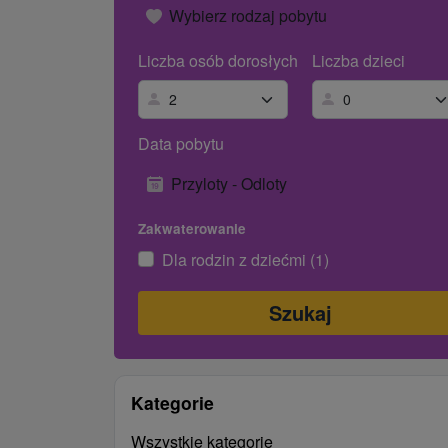
Wybierz rodzaj pobytu
Liczba osób dorosłych
Liczba dzieci
Data pobytu
Przyloty - Odloty
Zakwaterowanie
Dla rodzin z dziećmi (1)
Kategorie
Wszystkie kategorie