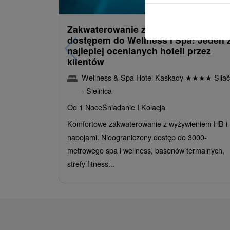
/noc/oso
Zakwaterowanie z obiadokolacją i
dostępem do Wellness i Spa: Jeden 
najlepiej ocenianych hoteli przez
klientów
Wellness & Spa Hotel Kaskady
★
★
★
★
Sliač
- Sielnica
Od 1 Noce
Śniadanie I Kolacja
Komfortowe zakwaterowanie z wyżywieniem HB i
napojami. Nieograniczony dostęp do 3000-
metrowego spa i wellness, basenów termalnych,
strefy fitness...