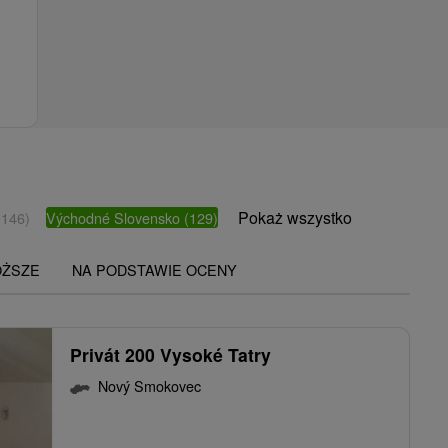
Pokaż wszystko
(146)
Východné Slovensko
(129)
OŻSZE
NA PODSTAWIE OCENY
Privát 200 Vysoké Tatry
Nový Smokovec