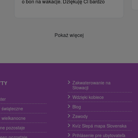
o bon na wakacje. Dziękuję Ci bardzo
Pokaż więcej
YTY
Zakwaterowanie na
Słowacji
Wdzięki kobiece
ter
Blog
 świąteczne
Zawody
 wielkanocne
Kvíz Slepá mapa Slovenska
ine pozostaje
Prihlásenie pre ubytovateľa
een pozostaje