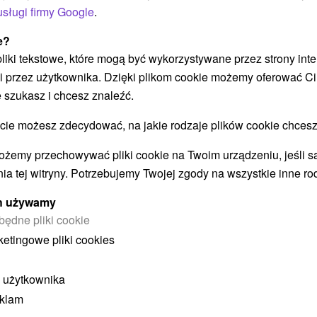
usługi firmy Google
.
POKAZ
e?
 pliki tekstowe, które mogą być wykorzystywane przez strony int
i przez użytkownika. Dzięki plikom cookie możemy oferować Ci
 szukasz i chcesz znaleźć.
 możesz zdecydować, na jakie rodzaje plików cookie chcesz
STWO BYĆ TAKŻE ZAINTERESO
ożemy przechowywać pliki cookie na Twoim urządzeniu, jeśli s
ia tej witryny. Potrzebujemy Twojej zgody na wszystkie inne ro
ych używamy
będne pliki cookie
ketingowe pliki cookies
 użytkownika
eklam
ł
405,43
zł
od