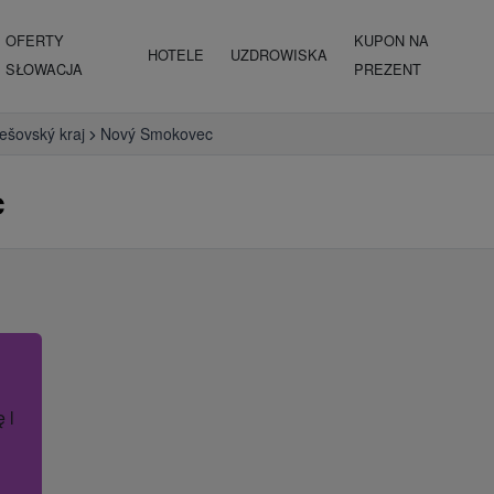
OFERTY
KUPON NA
HOTELE
UZDROWISKA
SŁOWACJA
PREZENT
ešovský kraj
Nový Smokovec
c
ę lub nazwę hotelu.