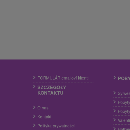
FORMULÁR emailoví klienti
POB
SZCZEGÓŁY
KONTAKTU
Sylwes
Pobyty
O nas
Pobyty
Kontakt
Valent
Polityka prywatności
Hallow