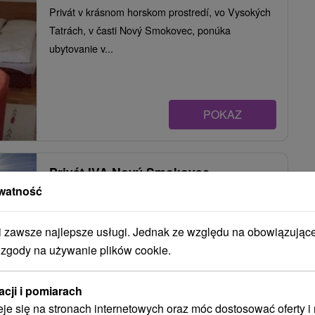
Privát v krásnom horskom prostredí, vo Vysokých
Tatrách, v časti Nový Smokovec, ponúka
ubytovanie v...
POKAZ
Privát IVA Nový Smokovec
watność
Nový Smokovec
zawsze najlepsze usługi. Jednak ze względu na obowiązując
 zgody na używanie plików cookie.
Privát s celoročnou prevádzkou obklopený
nádhernou prírodou na úpätí Slavkovského...
acji i pomiarach
eje się na stronach internetowych oraz móc dostosować oferty 