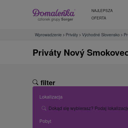
NAJLEPSZA
OFERTA
członek grupy
Sorger
Wprowadzenie
Priváty
Východné Slovensko
Pr
Priváty Nový Smokove
filter
Lokalizacja
Dokąd się wybierasz? Podaj lokalizacj
Pobyt