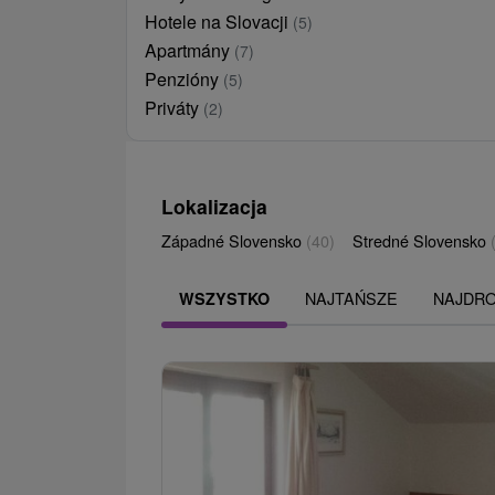
Hotele na Slovacji
(5)
Apartmány
(7)
Penzióny
(5)
Priváty
(2)
Lokalizacja
Západné Slovensko
(40)
Stredné Slovensko
NAJTAŃSZE
NAJDR
WSZYSTKO