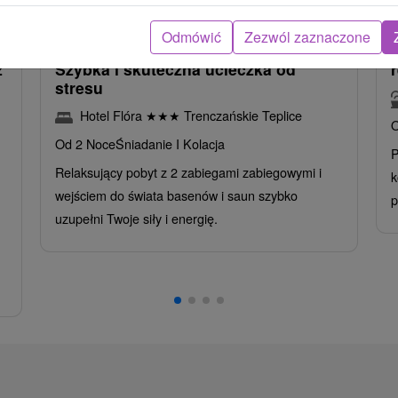
ba
/noc/osoba
Odmówić
Zezwól zaznaczone
Intensywny pobyt MINI RELAX:
z
Szybka i skuteczna ucieczka od
stresu
Hotel Flóra
★
★
★
Trenczańskie Teplice
O
Od 2 Noce
Śniadanie I Kolacja
P
Relaksujący pobyt z 2 zabiegami zabiegowymi i
k
wejściem do świata basenów i saun szybko
p
uzupełni Twoje siły i energię.