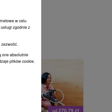
ernetowe w celu
 usługi zgodnie z
 zezwolić.
WANY
ą one absolutnie
dzaje plików cookie.
270,79
zł
od