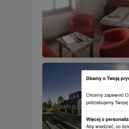
Dbamy o Twoją pry
Chcemy zapewnić Ci 
potrzebujemy Twojej
Więcej o personaliz
Aby wiedzieć, co dzi