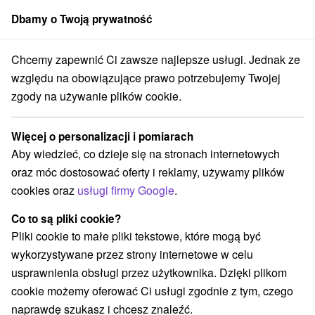
Dbamy o Twoją prywatność
członek grupy
Sorger
Chcemy zapewnić Ci zawsze najlepsze usługi. Jednak ze
 SOREA
Východné Slovensko
Prešovský kraj
Tatranská Lomnica
względu na obowiązujące prawo potrzebujemy Twojej
zgody na używanie plików cookie.
Hotele SOREA Tatranská Lomnica
Więcej o personalizacji i pomiarach
Kategorie
Aby wiedzieć, co dzieje się na stronach internetowych
oraz móc dostosować oferty i reklamy, używamy plików
Wszystkie kategorie
Hotele na Slovacji
(8)
cookies oraz
usługi firmy Google
.
Apartmány
Chaty na prenájom
Drevenice
(26)
(5)
(2)
Kempy
Penzióny
Priváty
Ubytovne
(1)
(6)
(3)
(2)
Co to są pliki cookie?
Pliki cookie to małe pliki tekstowe, które mogą być
wykorzystywane przez strony internetowe w celu
Wybierz lokalizację lub datę
usprawnienia obsługi przez użytkownika. Dzięki plikom
cookie możemy oferować Ci usługi zgodnie z tym, czego
NAJTAŃSZE
NAJDROŻSZE
NA PO
WSZYSTKO
naprawdę szukasz i chcesz znaleźć.