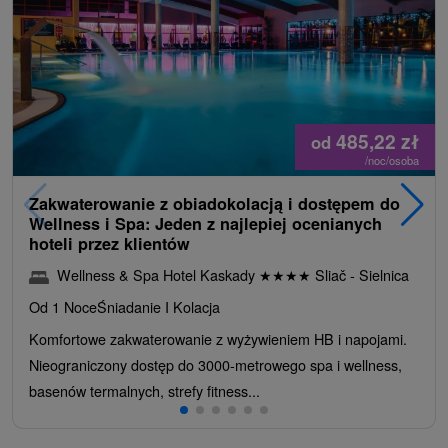
485,22
zł
od
/noc/osoba
Zakwaterowanie z obiadokolacją i dostępem do
Wellness i Spa: Jeden z najlepiej ocenianych
hoteli przez klientów
Wellness & Spa Hotel Kaskady
★
★
★
★
Sliač - Sielnica
Od 1 Noce
Śniadanie I Kolacja
Komfortowe zakwaterowanie z wyżywieniem HB i napojami.
Nieograniczony dostęp do 3000-metrowego spa i wellness,
basenów termalnych, strefy fitness...