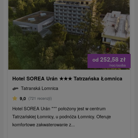
252,58
zł
od
/noc/osoba
Hotel SOREA Urán
★
★
★
Tatrzańska Łomnica
Tatranská Lomnica
9,0
(721 recenzji)
Hotel SOREA Urán *** położony jest w centrum
Tatrzańskiej Łomnicy, u podnóża Łomnicy. Oferuje
komfortowe zakwaterowanie z...