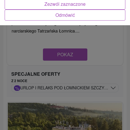
Zezwól zaznaczone
9,1
(654 recenzji)
Odmówić
Hotel Sorea Titris *** położony jest w spokojnej okolicy, w
pobliżu centrum słynnego kurortu turystycznego i
narciarskiego Tatrzańska Łomnica....
POKAZ
SPECJALNE OFERTY
Z 2 NOCE
%
URLOP I RELAKS POD ŁOMNICKIEM SZCZYTEM: WODNY