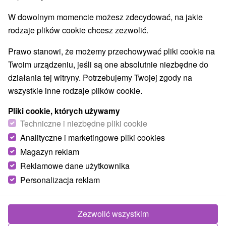
W dowolnym momencie możesz zdecydować, na jakie
rodzaje plików cookie chcesz zezwolić.
Prawo stanowi, że możemy przechowywać pliki cookie na
Twoim urządzeniu, jeśli są one absolutnie niezbędne do
działania tej witryny. Potrzebujemy Twojej zgody na
wszystkie inne rodzaje plików cookie.
Pliki cookie, których używamy
Techniczne i niezbędne pliki cookie
Analityczne i marketingowe pliki cookies
Magazyn reklam
234,86
zł
od
Reklamowe dane użytkownika
/noc/osoba
Personalizacja reklam
Hotel SOREA TITRIS
★
★
★
Tatrzańska
Łomnica
Zezwolić wszystkim
Tatranská Lomnica