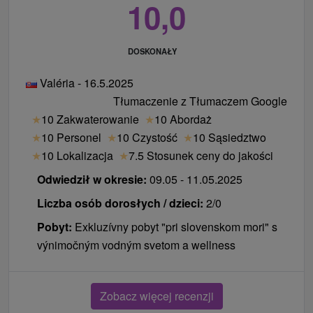
10,0
DOSKONAŁY
Valéria - 16.5.2025
Tłumaczenie z Tłumaczem Google
★
10 Zakwaterowanie
★
10 Abordaż
★
10 Personel
★
10 Czystość
★
10 Sąsiedztwo
★
10 Lokalizacja
★
7.5 Stosunek ceny do jakości
Odwiedził w okresie:
09.05 - 11.05.2025
Liczba osób dorosłych / dzieci:
2/0
Pobyt:
Exkluzívny pobyt "pri slovenskom mori" s
výnimočným vodným svetom a wellness
Zobacz więcej recenzji