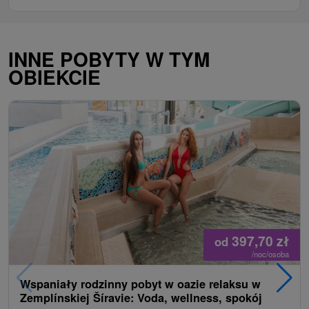
INNE POBYTY W TYM
OBIEKCIE
397,70
zł
od
/noc/osoba
Wspaniały rodzinny pobyt w oazie relaksu w
Zemplínskiej Šíravie: Voda, wellness, spokój