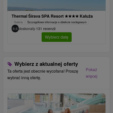
Thermal Šírava SPA Resort
★
★
★
★
Kaluža
Galeria
Szczegółowe informacje o obiekcie noclegowym
9,6
doskonały
·
131 recenzji
Wybierz datę
Wybierz z aktualnej oferty
Pokaż
Ta oferta jest obecnie wycofana! Proszę
więcej
wybrać inną ofertę.