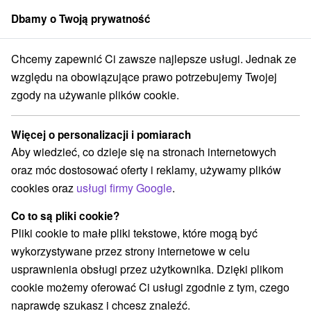
Dbamy o Twoją prywatność
członek grupy
Sorger
Chcemy zapewnić Ci zawsze najlepsze usługi. Jednak ze
Thermal Šírava SPA Resort **** Kaluža
Relaksacyjny pobyt Akcja
względu na obowiązujące prawo potrzebujemy Twojej
zgody na używanie plików cookie.
Relaksacyjny pobyt Akcja
Oferta wygasła! Wybierz poniżej z aktualnych ofert.
Więcej o personalizacji i pomiarach
Thermal Šírava SPA Resort
★
★
★
★
Kaluža
Kaluža
Aby wiedzieć, co dzieje się na stronach internetowych
oraz móc dostosować oferty i reklamy, używamy plików
cookies oraz
usługi firmy Google
.
Przejdź do lokalizacji
Co to są pliki cookie?
9,6
doskonały
131 recenzji
·
Pliki cookie to małe pliki tekstowe, które mogą być
wykorzystywane przez strony internetowe w celu
usprawnienia obsługi przez użytkownika. Dzięki plikom
cookie możemy oferować Ci usługi zgodnie z tym, czego
naprawdę szukasz i chcesz znaleźć.