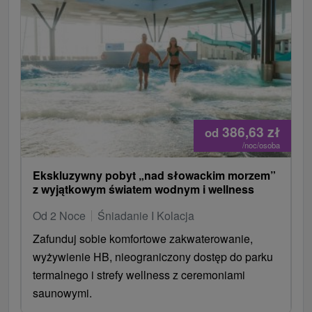
386,63
zł
od
/noc/osoba
Ekskluzywny pobyt „nad słowackim morzem”
z wyjątkowym światem wodnym i wellness
Od 2 Noce
Śniadanie I Kolacja
Zafunduj sobie komfortowe zakwaterowanie,
wyżywienie HB, nieograniczony dostęp do parku
termalnego i strefy wellness z ceremoniami
saunowymi.