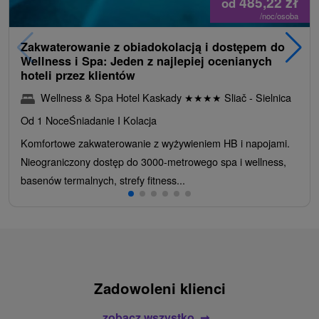
485,22
zł
od
/noc/osoba
Zakwaterowanie z obiadokolacją i dostępem do
Wellness i Spa: Jeden z najlepiej ocenianych
hoteli przez klientów
Wellness & Spa Hotel Kaskady
★
★
★
★
Sliač - Sielnica
Od 1 Noce
Śniadanie I Kolacja
Komfortowe zakwaterowanie z wyżywieniem HB i napojami.
Nieograniczony dostęp do 3000-metrowego spa i wellness,
basenów termalnych, strefy fitness...
Zadowoleni klienci
zobacz wszystko