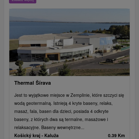
Aquaparki, baseny
Zamki, pałace, ruiny
Skanseny
Ogrody botaniczne
Loty widokowe i rejsy wycieczkowe
Escaperoom
Tarcze
Jeziora, jeziora, zbiorniki wodne
Zabytki techniki
Pomniki
Wodospady
Kościoły drewniane
Źródła
Jazda konna
Túry a turistické chodníky
Chaty górskie
Zamki
Teatry
Miejsca sakralne
Rafting, rafting, rafting
Ośrodek narciarski
Parki miejskie i zamkowe
Obiekty architektoniczne
Pola golfowe
Amfiteatry i kina w przyrodzie
Cyklotrasy
Szlaki winne
Thermal Šírava
Jest to wyjątkowe miejsce w Zemplinie, które szczyci się
wodą geotermalną. Istnieją 4 kryte baseny, relaks,
masaż, fala, basen dla dzieci, posiada 4 odkryte
baseny, z których dwa są termalne, masażowe i
relaksacyjne. Baseny wewnętrzne...
Košický kraj -
Kaluža
0.39 Km