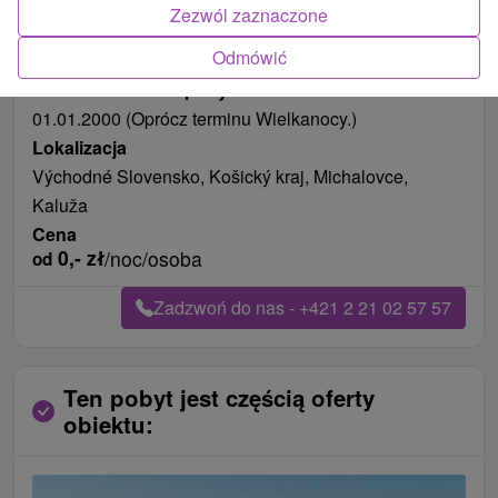
Zezwól zaznaczone
Długość pobytu
od 5 noce
Odmówić
Pożywienie
pełne wyżywienie
Data ważności na pobyt
01.01.2000 (Oprócz terminu Wielkanocy.)
Lokalizacja
Východné Slovensko, Košický kraj, Michalovce,
Kaluža
Cena
0,-
zł
/noc/osoba
od
Zadzwoń do nas - +421 2 21 02 57 57
Ten pobyt jest częścią oferty
obiektu: