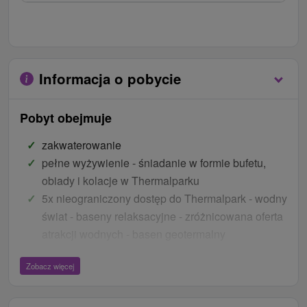
Informacja o pobycie
Pobyt obejmuje
zakwaterowanie
pełne wyżywienie - śniadanie w formie bufetu,
obiady i kolacje w Thermalparku
5x nieograniczony dostęp do Thermalpark - wodny
świat - baseny relaksacyjne - zróżnicowana oferta
atrakcji wodnych - basen geotermalny
5x nieograniczony dostęp do Wellness (od 18 lat) -
Zobacz więcej
Kneippa - Kneippa na sucho - Hydromasaż nóg - 4
rodzaje saun - specjalne ceremonie saunowe
1x peeling w saunie parowej