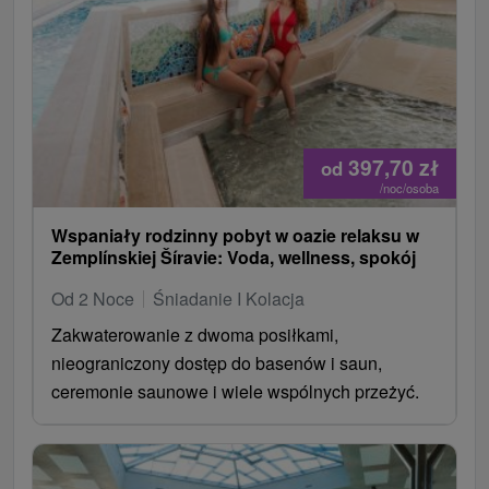
397,70
zł
od
/noc/osoba
Wspaniały rodzinny pobyt w oazie relaksu w
Zemplínskiej Šíravie: Voda, wellness, spokój
Od 2 Noce
Śniadanie I Kolacja
Zakwaterowanie z dwoma posiłkami,
nieograniczony dostęp do basenów i saun,
ceremonie saunowe i wiele wspólnych przeżyć.