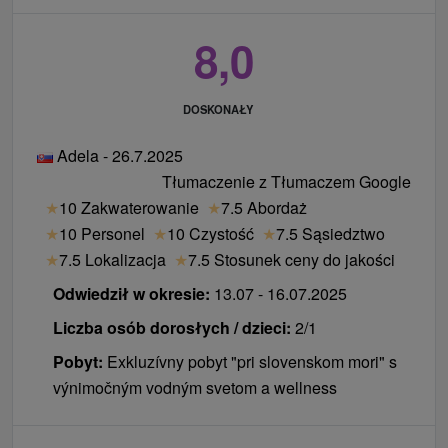
czynny w uzgodnionych godzinach. Godziny
otwarcia (tylko dla gości hotelu): piątek , sobota i w
8,0
top terminach (wakacje): w godz. 18:00-24:00. W
hotelu podczas wizyty w pomieszczeniach
DOSKONAŁY
gastronomicznych obowiązuje odpowiedni strój.
Parking:
Parkovisko pred hotelom zadarmo,
Adela - 26.7.2025
nestrážené.
Tłumaczenie z Tłumaczem Google
Internet:
WiFi połączenie na internet.
★
10 Zakwaterowanie
★
7.5 Abordaż
Zwierzęta:
Zakwaterowanie ze zwierzętami nie
★
10 Personel
★
10 Czystość
★
7.5 Sąsiedztwo
jest dozwolone.
★
7.5 Lokalizacja
★
7.5 Stosunek ceny do jakości
Odwiedził w okresie:
13.07 - 16.07.2025
Liczba osób dorosłych / dzieci:
2/1
Pobyt:
Exkluzívny pobyt "pri slovenskom mori" s
výnimočným vodným svetom a wellness