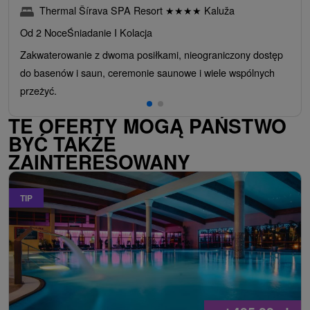
Thermal Šírava SPA Resort
★
★
★
★
Kaluža
Od 2 Noce
Śniadanie I Kolacja
Zakwaterowanie z dwoma posiłkami, nieograniczony dostęp
do basenów i saun, ceremonie saunowe i wiele wspólnych
przeżyć.
TE OFERTY MOGĄ PAŃSTWO
BYĆ TAKŻE
ZAINTERESOWANY
TIP