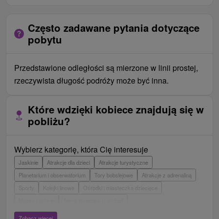
Często zadawane pytania dotyczące
pobytu
Przedstawione odległości są mierzone w linii prostej,
rzeczywista długość podróży może być inna.
Które wdzięki kobiece znajdują się w
pobliżu?
Wybierz kategorię, która Cię interesuje
Jaskinie
Atrakcje dla dzieci
Atrakcje turystyczne
Planetarium i obserwatorium
Tory bobslejowe
Atrakcje z adrenaliną
Sporty
Kolejki linowe
Ośrodki i miasteczka dziecięce
Muzea i galerie
Areny laserowe i paintball
Wieże obserwacyjne i chodniki
Ogrody zoologiczne i fermy zwierząt
Zobacz więcej