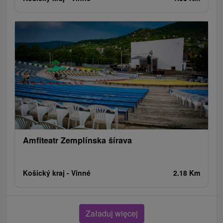
Amfiteatr Zemplínska šírava
Košický kraj -
Vinné
2.18 Km
Załaduj więcej