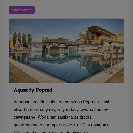
Wieże obserwacyjne i chodniki
Ogrody zoologiczne i fermy zwierząt
Zobacz więcej
Escaperoom
Aquaparki, baseny
Zamki, pałace, ruiny
Skanseny
Ogrody botaniczne
Parki miejskie i zamkowe
Loty widokowe i rejsy wycieczkowe
Tarcze
Jeziora, jeziora, zbiorniki wodne
Zabytki techniki
Pomniki
Wodospady
Kościoły drewniane
Źródła
Jazda konna
Túry a turistické chodníky
Zamki
Chaty górskie
Teatry
Miejsca sakralne
Rafting, rafting, rafting
Obiekty architektoniczne
Ośrodek narciarski
Pola golfowe
Tory gokartowe
Amfiteatry i kina w przyrodzie
Szlaki winne
Cyklotrasy
Aquacity Poprad
Aquapark znajduje się na obrzeżach Popradu. Jest
otwarty przez cały rok, w tym dedykowane baseny
zewnętrzne. Woda jest zasilana ze źródła
geotermalnego o temperaturze 49 ° C, a następnie
filtrowana i dezynfekowana do pływania...