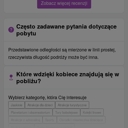
Zobacz więcej recenzji
Często zadawane pytania dotyczące
pobytu
Przedstawione odległości są mierzone w linii prostej,
rzeczywista długość podróży może być inna.
Które wdzięki kobiece znajdują się w
pobliżu?
Wybierz kategorię, która Cię interesuje
Jaskinie
Atrakcje dla dzieci
Atrakcje turystyczne
Planetarium i obserwatorium
Tory bobslejowe
Kolejki linowe
Atrakcje z adrenaliną
Sporty
Ośrodki i miasteczka dziecięce
Muzea i galerie
Areny laserowe i paintball