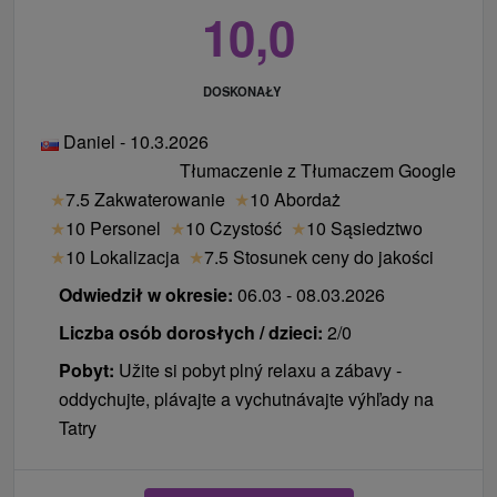
10,0
DOSKONAŁY
Daniel - 10.3.2026
Tłumaczenie z Tłumaczem Google
★
7.5 Zakwaterowanie
★
10 Abordaż
★
10 Personel
★
10 Czystość
★
10 Sąsiedztwo
★
10 Lokalizacja
★
7.5 Stosunek ceny do jakości
Odwiedził w okresie:
06.03 - 08.03.2026
Liczba osób dorosłych / dzieci:
2/0
Pobyt:
Užite si pobyt plný relaxu a zábavy -
oddychujte, plávajte a vychutnávajte výhľady na
Tatry