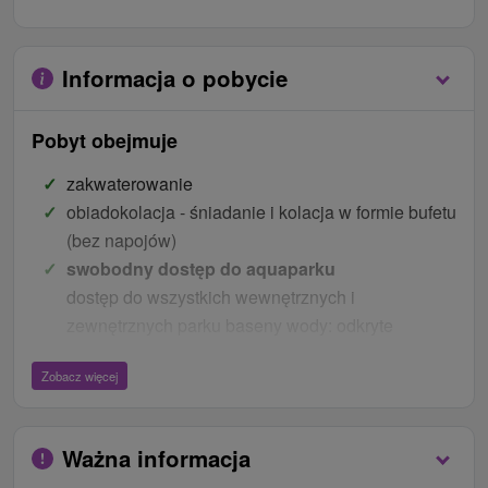
Informacja o pobycie
Pobyt obejmuje
zakwaterowanie
obiadokolacja - śniadanie i kolacja w formie bufetu
(bez napojów)
swobodny dostęp do aquaparku
dostęp do wszystkich wewnętrznych i
zewnętrznych parku baseny wody: odkryte
baseny, całoroczny zjeżdżalnie, baseny kryty
Zobacz więcej
relaksacyjne Blue Sapphire z laser show, kryty
cieplnej Bezen Blue Diamond napojów barów,
świata wewnątrz dziecięcy Treasure Island -
Ważna informacja
Treasure Island, 50 metrowy basen, piramidy