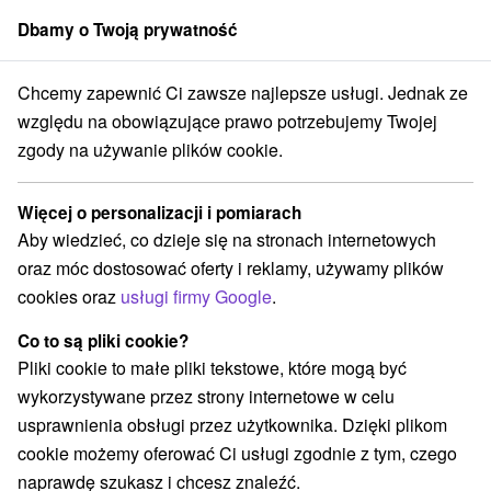
Dbamy o Twoją prywatność
członek grupy
Sorger
Chcemy zapewnić Ci zawsze najlepsze usługi. Jednak ze
prad
Rodzinne wakacje Aquacity Poprad - dziecko do lat 12 na dost
względu na obowiązujące prawo potrzebujemy Twojej
zgody na używanie plików cookie.
Rodzinne wakacje Aquacity Poprad
- dziecko do lat 12 na dostawce
Więcej o personalizacji i pomiarach
GRATIS
Aby wiedzieć, co dzieje się na stronach internetowych
Oferta wygasła! Wybierz poniżej z aktualnych ofert.
oraz móc dostosować oferty i reklamy, używamy plików
Hotel Riverside
★
★
★
Poprad
Poprad
cookies oraz
usługi firmy Google
.
Co to są pliki cookie?
Przejdź do lokalizacji
Pliki cookie to małe pliki tekstowe, które mogą być
wykorzystywane przez strony internetowe w celu
8,9
doskonały
51 recenzji
·
usprawnienia obsługi przez użytkownika. Dzięki plikom
cookie możemy oferować Ci usługi zgodnie z tym, czego
naprawdę szukasz i chcesz znaleźć.