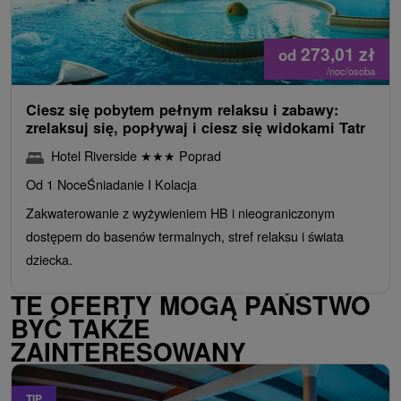
273,01
zł
od
/noc/osoba
Ciesz się pobytem pełnym relaksu i zabawy:
zrelaksuj się, popływaj i ciesz się widokami Tatr
Hotel Riverside
★
★
★
Poprad
Od 1 Noce
Śniadanie I Kolacja
Zakwaterowanie z wyżywieniem HB i nieograniczonym
dostępem do basenów termalnych, stref relaksu i świata
dziecka.
TE OFERTY MOGĄ PAŃSTWO
BYĆ TAKŻE
ZAINTERESOWANY
TIP