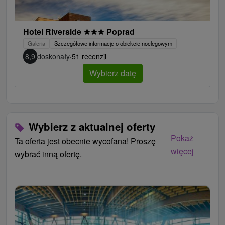
Hotel Riverside
★
★
★
Poprad
Galeria
Szczegółowe informacje o obiekcie noclegowym
8,9
doskonały
·
51 recenzji
Wybierz datę
Wybierz z aktualnej oferty
Pokaż
Ta oferta jest obecnie wycofana! Proszę
więcej
wybrać inną ofertę.