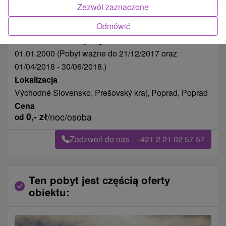
Zezwól zaznaczone
Odmówić
Długość pobytu
od 127 noce
Data ważności na pobyt
01.01.2000 (Pobyt ważne do 21/12/2017 oraz
01/04/2018 - 30/06/2018.)
Lokalizacja
Východné Slovensko, Prešovský kraj, Poprad, Poprad
Cena
0,-
zł
/noc/osoba
od
Zadzwoń do nas - +421 2 21 02 57 57
Ten pobyt jest częścią oferty
obiektu: