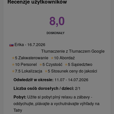
Recenzje użytkowników
ze sobą standardzie dzieci do 17,99 lat.
Ceny - Suplementy
8,0
Płatna na miejscu po przyjeździe w recepcji.
lokalna opłata € 0,70 / osoba / doba
DOSKONAŁY
późne wymeldowanie do 13.00 godz. € 20 /
Erika - 16.7.2026
osoba, do 16.00 godz. € 20 / osoba dorosła
Tłumaczenie z Tłumaczem Google
wczesne zameldowanie 10 godz. € 20 / osoba
★
5 Zakwaterowanie
★
10 Abordaż
dorosła
★
10 Personel
★
5 Czystość
★
5 Sąsiedztwo
obiad € 15 / osoba
★
7.5 Lokalizacja
★
5 Stosunek ceny do jakości
Ceny - Informacje
Odwiedził w okresie:
11.07 - 14.07.2026
Zakwaterowanie osoby dorosłej na dodatkowym łóżku
nie jest możliwe.
Liczba osób dorosłych / dzieci:
2/1
Pobyt:
Užite si pobyt plný relaxu a zábavy -
oddychujte, plávajte a vychutnávajte výhľady na
Tatry