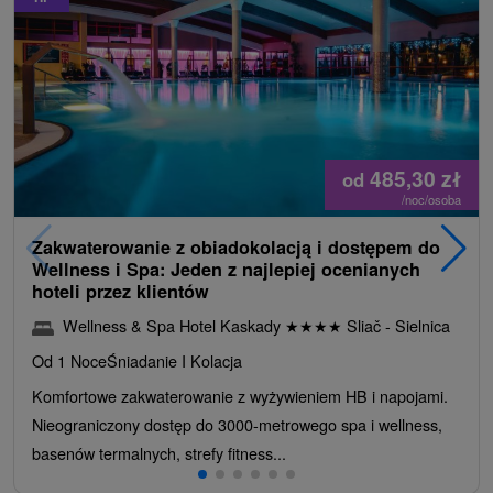
485,30
zł
od
/noc/osoba
Zakwaterowanie z obiadokolacją i dostępem do
Wellness i Spa: Jeden z najlepiej ocenianych
hoteli przez klientów
Wellness & Spa Hotel Kaskady
★
★
★
★
Sliač - Sielnica
Od 1 Noce
Śniadanie I Kolacja
Komfortowe zakwaterowanie z wyżywieniem HB i napojami.
Nieograniczony dostęp do 3000-metrowego spa i wellness,
basenów termalnych, strefy fitness...