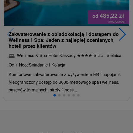
485,22
zł
od
/noc/osoba
Zakwaterowanie z obiadokolacją i dostępem do
Wellness i Spa: Jeden z najlepiej ocenianych
hoteli przez klientów
Wellness & Spa Hotel Kaskady
★
★
★
★
Sliač - Sielnica
Od 1 Noce
Śniadanie I Kolacja
Komfortowe zakwaterowanie z wyżywieniem HB i napojami.
Nieograniczony dostęp do 3000-metrowego spa i wellness,
basenów termalnych, strefy fitness...