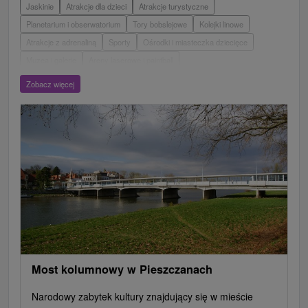
Jaskinie
Atrakcje dla dzieci
Atrakcje turystyczne
Planetarium i obserwatorium
Tory bobslejowe
Kolejki linowe
Atrakcje z adrenaliną
Sporty
Ośrodki i miasteczka dziecięce
Muzea i galerie
Areny laserowe i paintball
Wieże obserwacyjne i chodniki
Ogrody zoologiczne i fermy zwierząt
Zobacz więcej
Escaperoom
Ogrody botaniczne
Parki miejskie i zamkowe
Loty widokowe i rejsy wycieczkowe
Tarcze
Jeziora, jeziora, zbiorniki wodne
Zabytki techniki
Pomniki
Wodospady
Kościoły drewniane
Zamki, pałace, ruiny
Skanseny
Aquaparki, baseny
Źródła
Teatry
Jazda konna
Túry a turistické chodníky
Zamki
Chaty górskie
Miejsca sakralne
Rafting, rafting, rafting
Obiekty architektoniczne
Ośrodek narciarski
Pola golfowe
Tory gokartowe
Amfiteatry i kina w przyrodzie
Szlaki winne
Cyklotrasy
Most kolumnowy w Pieszczanach
Narodowy zabytek kultury znajdujący się w mieście