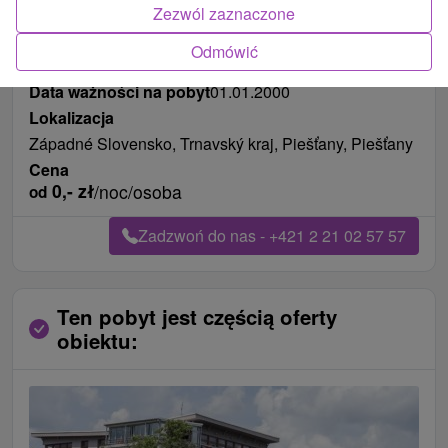
Zezwól zaznaczone
Odmówić
Długość pobytu
od 127 noce
Pożywienie
śniadanie
Data ważności na pobyt
01.01.2000
Lokalizacja
Západné Slovensko, Trnavský kraj, Piešťany, Piešťany
Cena
0,-
zł
/noc/osoba
od
Zadzwoń do nas - +421 2 21 02 57 57
Ten pobyt jest częścią oferty
obiektu: