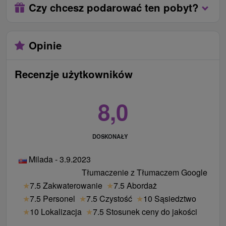
rieke Váh, kde je možné, za príjemného počasia,
Czy chcesz podarować ten pobyt?
Płatna na miejscu po przyjeździe w recepcji.
si posedieť pri dobrej káve, dezerte alebo
lokalna opłata 1,50 / osoba / osobodzień
osviežujúcom nápoji.
dopłaty dla zwierząt 13 € / osobodzień
Opinie
Parking:
Bezpłatny parking przy hotelu.
możliwość dopłaty do pokoju De Luxe z widokiem
Internet:
Połączenie WiFi w całym hotelu.
na Wag 20 €/doba lub Apartament dopłata 50 € /
Zwierzęta:
Zwierzęta domowe za opłatą.
Recenzje użytkowników
osobodzień
8,0
DOSKONAŁY
Milada - 3.9.2023
Tłumaczenie z Tłumaczem Google
★
7.5 Zakwaterowanie
★
7.5 Abordaż
★
7.5 Personel
★
7.5 Czystość
★
10 Sąsiedztwo
★
10 Lokalizacja
★
7.5 Stosunek ceny do jakości