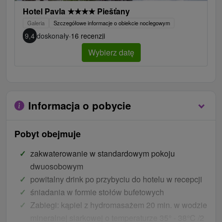
Hotel Pavla
★
★
★
★
Piešťany
Galeria
Szczegółowe informacje o obiekcie noclegowym
9,4
doskonały
·
16 recenzji
Wybierz datę
Informacja o pobycie
Pobyt obejmuje
zakwaterowanie w standardowym pokoju
dwuosobowym
powitalny drink po przybyciu do hotelu w recepcji
śniadania w formie stołów bufetowych
Zabiegi: kąpiel z hydromasażem 20 min. w wodzie
mineralnej siarkowej o temperaturze 35° - 38°C /2