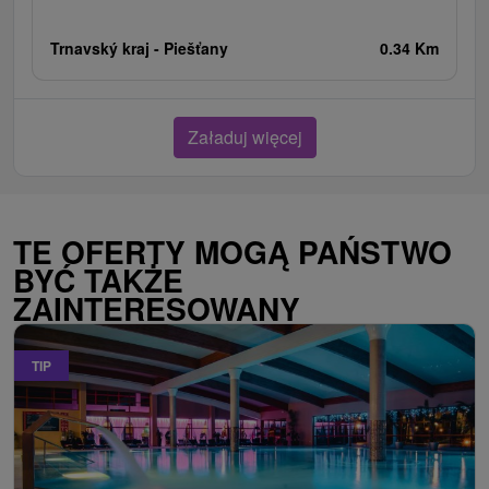
Trnavský kraj -
Piešťany
0.34 Km
Załaduj więcej
TE OFERTY MOGĄ PAŃSTWO
BYĆ TAKŻE
ZAINTERESOWANY
TIP