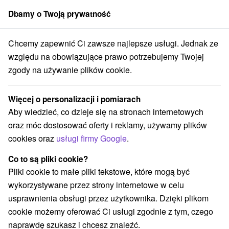
Dbamy o Twoją prywatność
członek grupy
Sorger
Chcemy zapewnić Ci zawsze najlepsze usługi. Jednak ze
**** Piešťany
Relax Aqua i Spa z kąpielą siarkową i hydromasażem
względu na obowiązujące prawo potrzebujemy Twojej
zgody na używanie plików cookie.
Relax Aqua i Spa z kąpielą
siarkową i hydromasażem
Więcej o personalizacji i pomiarach
Oferta wygasła! Wybierz poniżej z aktualnych ofert.
Aby wiedzieć, co dzieje się na stronach internetowych
Hotel Pavla
★
★
★
★
Piešťany
Piešťany
oraz móc dostosować oferty i reklamy, używamy plików
cookies oraz
usługi firmy Google
.
Przejdź do lokalizacji
Co to są pliki cookie?
Pliki cookie to małe pliki tekstowe, które mogą być
Urządzenie jest obecnie zamknięty z naszą ofertą!
wykorzystywane przez strony internetowe w celu
usprawnienia obsługi przez użytkownika. Dzięki plikom
9,4
doskonały
16 recenzji
·
cookie możemy oferować Ci usługi zgodnie z tym, czego
naprawdę szukasz i chcesz znaleźć.