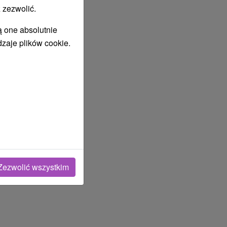
 zezwolić.
ą one absolutnie
dzaje plików cookie.
lipiec
2027
Zezwolić wszystkim