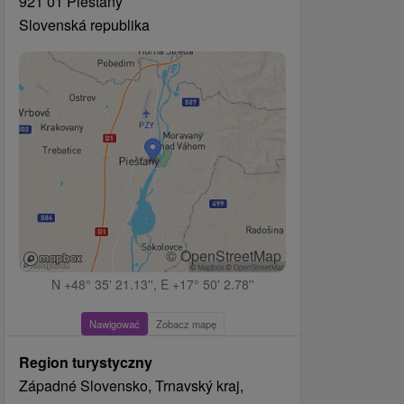
921 01 Piešťany
Slovenská republika
© OpenStreetMap
N +48° 35' 21.13'', E +17° 50' 2.78''
Nawigować
Zobacz mapę
Region turystyczny
Západné Slovensko, Trnavský kraj,