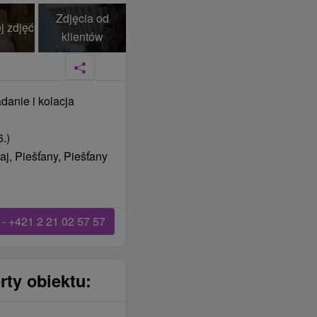
Zdjęcia od
j zdjęć
klientów
danie i kolacja
.)
j, Piešťany, Piešťany
- +421 2 21 02 57 57
rty obiektu: