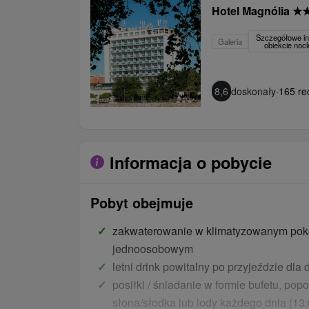
Hotel Magnólia
★
Szczegółowe in
Galeria
obiekcie no
8,6
doskonały
·
165 re
Informacja o pobycie
Pobyt obejmuje
zakwaterowanie w klimatyzowanym po
jednoosobowym
letni drink powitalny po przyjeździe dla 
posiłki / śniadanie w formie bufetu, po
słona/słodka lub lody każdego dnia (13