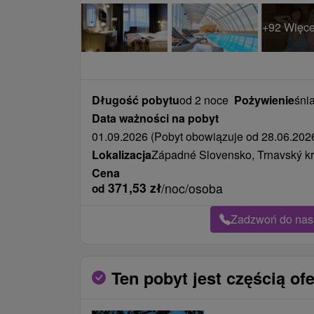
+92 Więce
Długość pobytu
od 2 noce
Pożywienie
śnia
Data ważności na pobyt
01.09.2026 (Pobyt obowiązuje od 28.06.2026
Lokalizacja
Západné Slovensko, Trnavský kra
Cena
371,53
zł
/noc/osoba
od
Zadzwoń do nas 
Ten pobyt jest częścią ofe