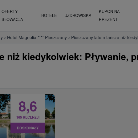
OFERTY
KUPON NA
HOTELE
UZDROWISKA
SŁOWACJA
PREZENT
ny
Hotel Magnólia **** Pieszczany
Pieszczany latem tańsze niż kiedyk
 niż kiedykolwiek: Pływanie, prz
8,6
165 RECENZJI
DOSKONAŁY