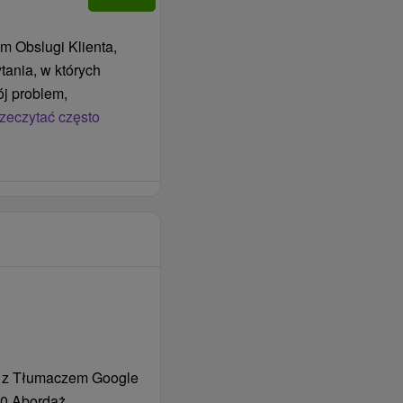
ATIS.
m Obslugi Klienta,
tania, w których
j problem,
oba poniżej 18 roku
zeczytać często
ci 90 % opłaty za
ysokości 0,20 € za
/ noc, dziecko / obiad
otelowym, który
a opłatą. Po zajęciu
ngu miejskiego,
óry pobierana jest
 z Tłumaczem Google
zerwy, lub do parkingu
0 Abordaż