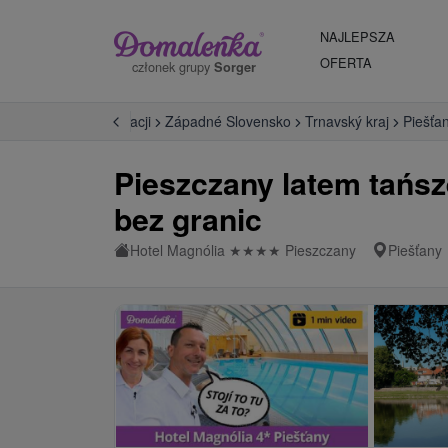
NAJLEPSZA
OFERTA
członek grupy
Sorger
enie
Hotele na Slovacji
Západné Slovensko
Trnavský kraj
Piešťa
Pieszczany latem tańsze
bez granic
Hotel Magnólia
★
★
★
★
Pieszczany
Piešťany