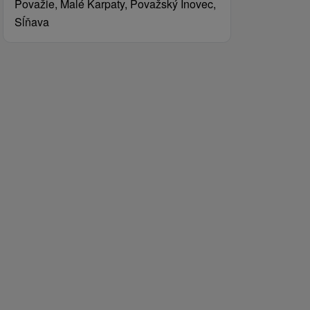
Považie, Malé Karpaty, Považský Inovec,
Sĺňava