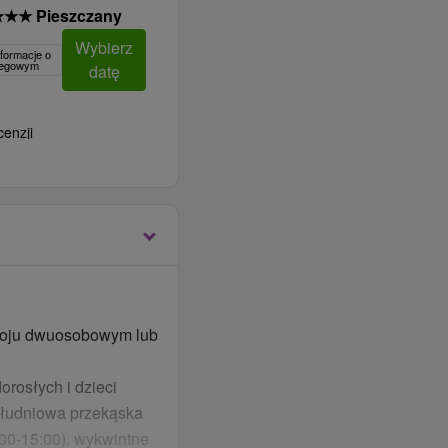
★
★
★
Pieszczany
Wybierz
formacje o
clegowym
datę
cenzji
koju dwuosobowym lub
dorosłych i dzieci
południowa przekąska
:00-15:00), wykwintne