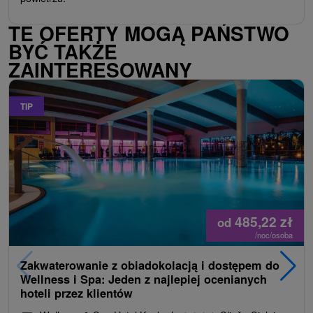
TE OFERTY MOGĄ PAŃSTWO
BYĆ TAKŻE
ZAINTERESOWANY
TIP
485,22
zł
od
/noc/osoba
Zakwaterowanie z obiadokolacją i dostępem do
Wellness i Spa: Jeden z najlepiej ocenianych
hoteli przez klientów