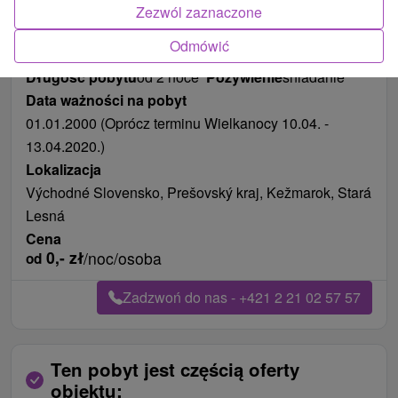
Zdjęcia od klientów
+30
Zezwól zaznaczone
Odmówić
Długość pobytu
od 2 noce
Pożywienie
śniadanie
Data ważności na pobyt
01.01.2000 (Oprócz terminu Wielkanocy 10.04. -
13.04.2020.)
Lokalizacja
Východné Slovensko, Prešovský kraj, Kežmarok, Stará
Lesná
Cena
0,-
zł
/noc/osoba
od
Zadzwoń do nas - +421 2 21 02 57 57
Ten pobyt jest częścią oferty
obiektu: