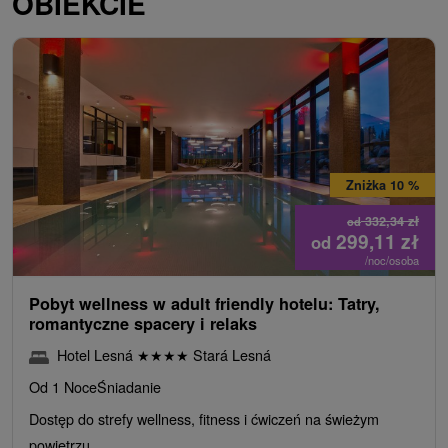
OBIEKCIE
Zniżka 10 %
332,34
zł
od
299,11
zł
od
/noc/osoba
Pobyt wellness w adult friendly hotelu: Tatry,
romantyczne spacery i relaks
Hotel Lesná
★
★
★
★
Stará Lesná
Od 1 Noce
Śniadanie
Dostęp do strefy wellness, fitness i ćwiczeń na świeżym
powietrzu.