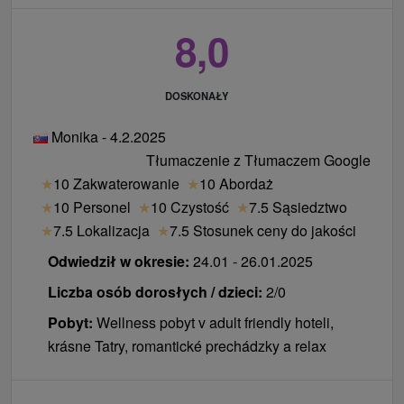
8,0
DOSKONAŁY
Monika - 4.2.2025
Tłumaczenie z Tłumaczem Google
★
10 Zakwaterowanie
★
10 Abordaż
★
10 Personel
★
10 Czystość
★
7.5 Sąsiedztwo
★
7.5 Lokalizacja
★
7.5 Stosunek ceny do jakości
Odwiedził w okresie:
24.01 - 26.01.2025
Liczba osób dorosłych / dzieci:
2/0
Pobyt:
Wellness pobyt v adult friendly hoteli,
krásne Tatry, romantické prechádzky a relax