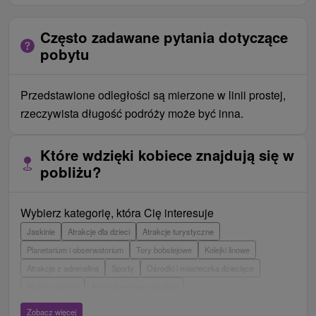
Często zadawane pytania dotyczące
pobytu
Przedstawione odległości są mierzone w linii prostej,
rzeczywista długość podróży może być inna.
Które wdzięki kobiece znajdują się w
pobliżu?
Wybierz kategorię, która Cię interesuje
Jaskinie
Atrakcje dla dzieci
Atrakcje turystyczne
Planetarium i obserwatorium
Tory bobslejowe
Kolejki linowe
Atrakcje z adrenaliną
Sporty
Ośrodki i miasteczka dziecięce
Muzea i galerie
Areny laserowe i paintball
Wieże obserwacyjne i chodniki
Ogrody zoologiczne i fermy zwierząt
Zobacz więcej