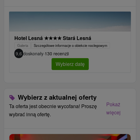
Hotel Lesná
★
★
★
★
Stará Lesná
Galeria
Szczegółowe informacje o obiekcie noclegowym
9,6
doskonały
·
130 recenzji
Wybierz datę
Wybierz z aktualnej oferty
Pokaż
Ta oferta jest obecnie wycofana! Proszę
więcej
wybrać inną ofertę.