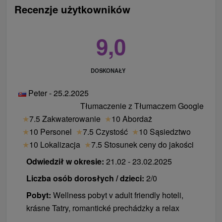
Zwierzęta:
Zakwaterowanie ze zwierzętami nie
Recenzje użytkowników
jest dozwolone.
9,0
DOSKONAŁY
Peter - 25.2.2025
Tłumaczenie z Tłumaczem Google
★
7.5 Zakwaterowanie
★
10 Abordaż
★
10 Personel
★
7.5 Czystość
★
10 Sąsiedztwo
★
10 Lokalizacja
★
7.5 Stosunek ceny do jakości
Odwiedził w okresie:
21.02 - 23.02.2025
Liczba osób dorosłych / dzieci:
2/0
Pobyt:
Wellness pobyt v adult friendly hoteli,
krásne Tatry, romantické prechádzky a relax