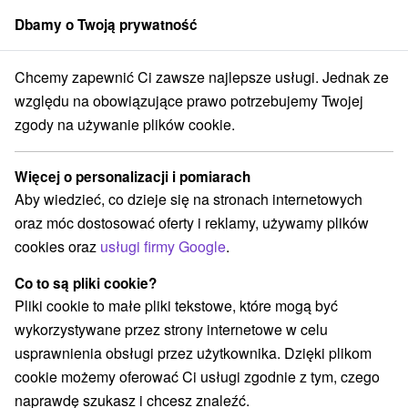
Dbamy o Twoją prywatność
członek grupy
Sorger
Chcemy zapewnić Ci zawsze najlepsze usługi. Jednak ze
esná
Pobyt rekreacyjny z codziennym dostępem do basenu i gorącej st
względu na obowiązujące prawo potrzebujemy Twojej
zgody na używanie plików cookie.
Pobyt rekreacyjny z codziennym
dostępem do basenu i gorącej
Więcej o personalizacji i pomiarach
strefy
Aby wiedzieć, co dzieje się na stronach internetowych
Oferta wygasła! Wybierz poniżej z aktualnych ofert.
oraz móc dostosować oferty i reklamy, używamy plików
Hotel Lesná
★
★
★
★
Stará Lesná
Stará Lesná
cookies oraz
usługi firmy Google
.
Co to są pliki cookie?
Przejdź do lokalizacji
Pliki cookie to małe pliki tekstowe, które mogą być
wykorzystywane przez strony internetowe w celu
9,6
doskonały
130 recenzji
·
usprawnienia obsługi przez użytkownika. Dzięki plikom
cookie możemy oferować Ci usługi zgodnie z tym, czego
naprawdę szukasz i chcesz znaleźć.