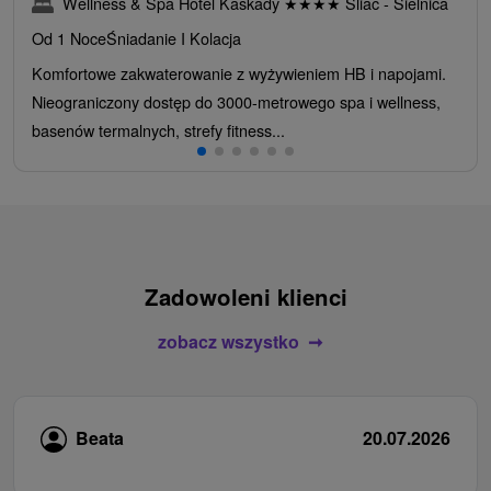
Wellness & Spa Hotel Kaskady
★
★
★
★
Sliač - Sielnica
Od 1 Noce
Śniadanie I Kolacja
Komfortowe zakwaterowanie z wyżywieniem HB i napojami.
Nieograniczony dostęp do 3000-metrowego spa i wellness,
basenów termalnych, strefy fitness...
Zadowoleni klienci
zobacz wszystko
Beata
20.07.2026