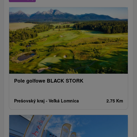
Escaperoom
Aquaparki, baseny
Zamki, pałace, ruiny
Skanseny
Ogrody botaniczne
Parki miejskie i zamkowe
Loty widokowe i rejsy wycieczkowe
Tarcze
Jeziora, jeziora, zbiorniki wodne
Zabytki techniki
Pomniki
Wodospady
Kościoły drewniane
Źródła
Jazda konna
Túry a turistické chodníky
Zamki
Chaty górskie
Teatry
Miejsca sakralne
Rafting, rafting, rafting
Obiekty architektoniczne
Ośrodek narciarski
Pola golfowe
Tory gokartowe
Amfiteatry i kina w przyrodzie
Szlaki winne
Cyklotrasy
Pole golfowe BLACK STORK
Prešovský kraj -
Veľká Lomnica
2.75 Km