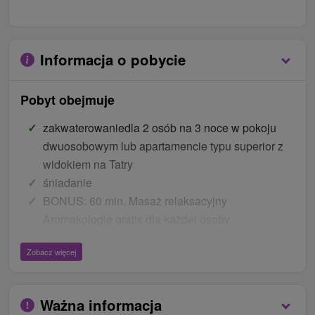
Informacja o pobycie
Pobyt obejmuje
zakwaterowaniedla 2 osób na 3 noce w pokoju
dwuosobowym lub apartamencie typu superior z
widokiem na Tatry
śniadanie
BONUS: 60 min. Masaż relaksacyjny
Aromakologie gratis dla każdej osoby
nieograniczony dostęp do centrum odnowy
Zobacz więcej
biologicznej w godzinach otwarcia (na życzenie, w
zależności od pojemności)
kupon uprawniający do 10 % zniżki na pozostałe
Ważna informacja
masaże i zabiegi z menu Spa Spa by L'Occitane