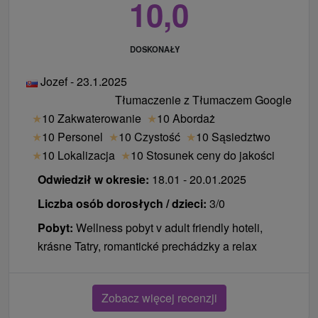
10,0
DOSKONAŁY
Jozef - 23.1.2025
Tłumaczenie z Tłumaczem Google
★
10 Zakwaterowanie
★
10 Abordaż
★
10 Personel
★
10 Czystość
★
10 Sąsiedztwo
★
10 Lokalizacja
★
10 Stosunek ceny do jakości
Odwiedził w okresie:
18.01 - 20.01.2025
Liczba osób dorosłych / dzieci:
3/0
Pobyt:
Wellness pobyt v adult friendly hoteli,
krásne Tatry, romantické prechádzky a relax
Zobacz więcej recenzji