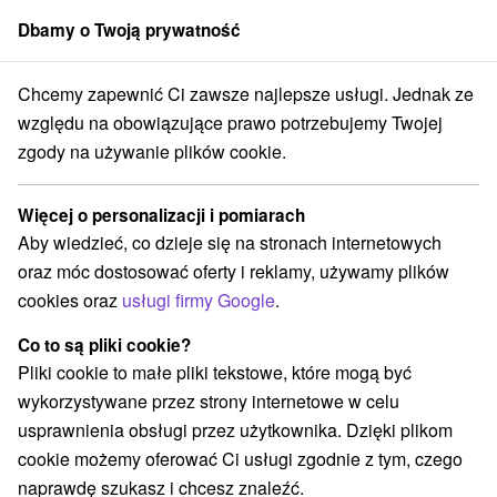
Dbamy o Twoją prywatność
członek grupy
Sorger
Chcemy zapewnić Ci zawsze najlepsze usługi. Jednak ze
esná
Pobyt Boże Narodzenie w hotelu Wellness Kontakt ze specjalny
względu na obowiązujące prawo potrzebujemy Twojej
zgody na używanie plików cookie.
Pobyt Boże Narodzenie w hotelu
Wellness Kontakt ze specjalnym
Więcej o personalizacji i pomiarach
rabatem
Aby wiedzieć, co dzieje się na stronach internetowych
Oferta wygasła! Wybierz poniżej z aktualnych ofert.
oraz móc dostosować oferty i reklamy, używamy plików
Wellness hotel Kontakt
★
★
★
★
Stará Lesná
Stará Lesná
cookies oraz
usługi firmy Google
.
Co to są pliki cookie?
Przejdź do lokalizacji
Pliki cookie to małe pliki tekstowe, które mogą być
wykorzystywane przez strony internetowe w celu
9,4
doskonały
214 recenzji
·
usprawnienia obsługi przez użytkownika. Dzięki plikom
cookie możemy oferować Ci usługi zgodnie z tym, czego
naprawdę szukasz i chcesz znaleźć.