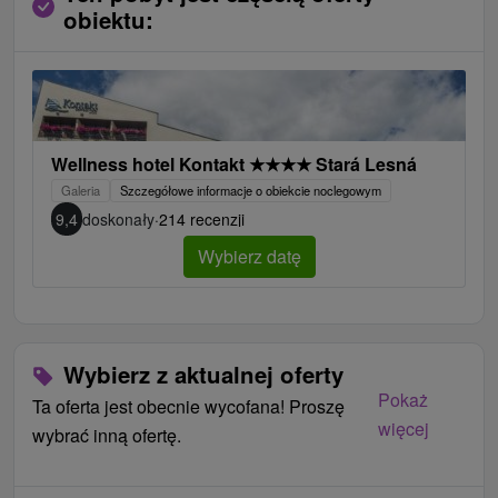
obiektu:
Wellness hotel Kontakt
★
★
★
★
Stará Lesná
Galeria
Szczegółowe informacje o obiekcie noclegowym
9,4
doskonały
·
214 recenzji
Wybierz datę
Wybierz z aktualnej oferty
Pokaż
Ta oferta jest obecnie wycofana! Proszę
więcej
wybrać inną ofertę.