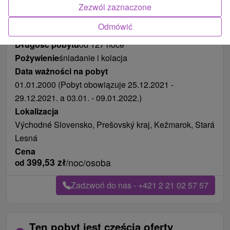
Zdjęcia od klientów
+6
Zezwól zaznaczone
Odmówić
Długość pobytu
od 127 noce
Pożywienie
śniadanie i kolacja
Data ważności na pobyt
01.01.2000 (Pobyt obowiązuje 25.12.2021 -
29.12.2021. a 03.01. - 09.01.2022.)
Lokalizacja
Východné Slovensko, Prešovský kraj, Kežmarok, Stará
Lesná
Cena
399,53
zł
/noc/osoba
od
Zadzwoń do nas - +421 2 21 02 57 57
Ten pobyt jest częścią oferty