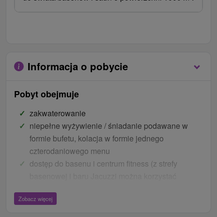
Informacja o pobycie
Pobyt obejmuje
zakwaterowanie
niepełne wyżywienie / śniadanie podawane w
formie bufetu, kolacja w formie jednego
czterodaniowego menu
dostęp do basenu i centrum fitness (z strefy
basenowej i baru Jacuzzi można korzystać
bezterminowo w godzinach otwarcia 7:00 - 10:00 i
Zobacz więcej
13:00 - 21:00)
poranne pływanie i fitness