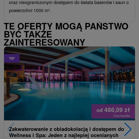
oraz nieograniczonym dostępem do świata basenów i saun o
powierzchni 1000 m².
TE OFERTY MOGĄ PAŃSTWO
BYĆ TAKŻE
ZAINTERESOWANY
TIP
486,09
zł
od
/noc/osoba
Zakwaterowanie z obiadokolacją i dostępem do
Wellness i Spa: Jeden z najlepiej ocenianych