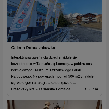
Jeziora, jeziora, zbiorniki wodne
Zabytki techniki
Pomniki
Wodospady
Kościoły drewniane
Źródła
Jazda konna
Túry a turistické chodníky
Zamki
Chaty górskie
Teatry
Miejsca sakralne
Rafting, rafting, rafting
Obiekty architektoniczne
Ośrodek narciarski
Pola golfowe
Tory gokartowe
Amfiteatry i kina w przyrodzie
Szlaki winne
Cyklotrasy
Galeria Dobra zabawka
Interaktywna galeria dla dzieci znajduje się
bezpośrednio w Tatrzańskiej Łomnicy, w pobliżu toru
bobslejowego i Muzeum Tatrzańskiego Parku
Narodowego. Na powierzchni ponad 500 m2 znajduje
się wiele gier i atrakcji dla dzieci (puzzle,...
Prešovský kraj -
Tatranská Lomnica
1.83 Km