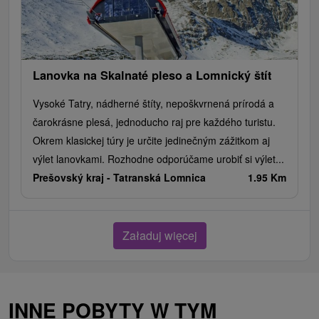
Lanovka na Skalnaté pleso a Lomnický štít
Vysoké Tatry, nádherné štíty, nepoškvrnená prírodá a
čarokrásne plesá, jednoducho raj pre každého turistu.
Okrem klasickej túry je určite jedinečným zážitkom aj
výlet lanovkami. Rozhodne odporúčame urobiť si výlet...
Prešovský kraj -
Tatranská Lomnica
1.95 Km
Załaduj więcej
INNE POBYTY W TYM