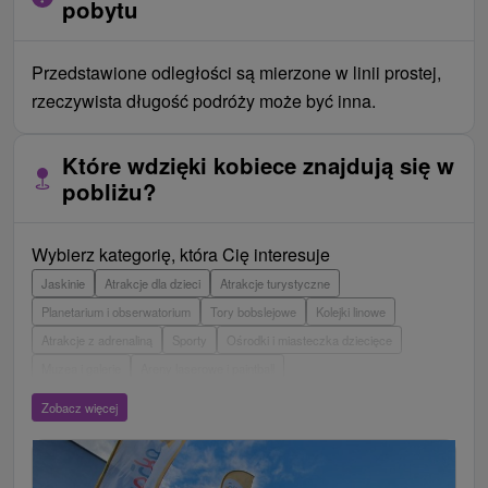
pobytu
Przedstawione odległości są mierzone w linii prostej,
rzeczywista długość podróży może być inna.
Które wdzięki kobiece znajdują się w
pobliżu?
Wybierz kategorię, która Cię interesuje
Jaskinie
Atrakcje dla dzieci
Atrakcje turystyczne
Planetarium i obserwatorium
Tory bobslejowe
Kolejki linowe
Atrakcje z adrenaliną
Sporty
Ośrodki i miasteczka dziecięce
Muzea i galerie
Areny laserowe i paintball
Wieże obserwacyjne i chodniki
Ogrody zoologiczne i fermy zwierząt
Zobacz więcej
Escaperoom
Aquaparki, baseny
Zamki, pałace, ruiny
Skanseny
Ogrody botaniczne
Parki miejskie i zamkowe
Loty widokowe i rejsy wycieczkowe
Tarcze