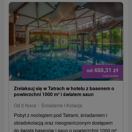
488,31
zł
od
/noc/osoba
Zrelaksuj się w Tatrach w hotelu z basenem o
powierzchni 1000 m² i światem saun
Od 2 Noce
Śniadanie I Kolacja
Pobyt z noclegiem pod Tatrami, śniadaniem i
obiadokolacją oraz nieograniczonym dostępem
do świata basenów i saun o powierzchni 1000 m².