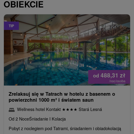
OBIEKCIE
TIP
488,31
zł
od
/noc/osoba
Zrelaksuj się w Tatrach w hotelu z basenem o
powierzchni 1000 m² i światem saun
Wellness hotel Kontakt
★
★
★
★
Stará Lesná
Od 2 Noce
Śniadanie I Kolacja
Pobyt z noclegiem pod Tatrami, śniadaniem i obiadokolacją