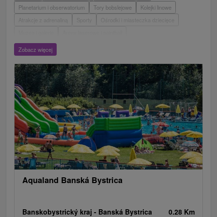
Planetarium i obserwatorium
Tory bobslejowe
Kolejki linowe
Atrakcje z adrenaliną
Sporty
Ośrodki i miasteczka dziecięce
Muzea i galerie
Areny laserowe i paintball
Wieże obserwacyjne i chodniki
Ogrody zoologiczne i fermy zwierząt
Zobacz więcej
Escaperoom
Aquaparki, baseny
Zamki, pałace, ruiny
Skanseny
Ogrody botaniczne
Parki miejskie i zamkowe
Loty widokowe i rejsy wycieczkowe
Tarcze
Jeziora, jeziora, zbiorniki wodne
Zabytki techniki
Pomniki
Wodospady
Kościoły drewniane
Źródła
Teatry
Jazda konna
Túry a turistické chodníky
Zamki
Chaty górskie
Miejsca sakralne
Rafting, rafting, rafting
Obiekty architektoniczne
Ośrodek narciarski
Pola golfowe
Tory gokartowe
Amfiteatry i kina w przyrodzie
Szlaki winne
Cyklotrasy
Aqualand Banská Bystrica
Banskobystrický kraj -
Banská Bystrica
0.28 Km