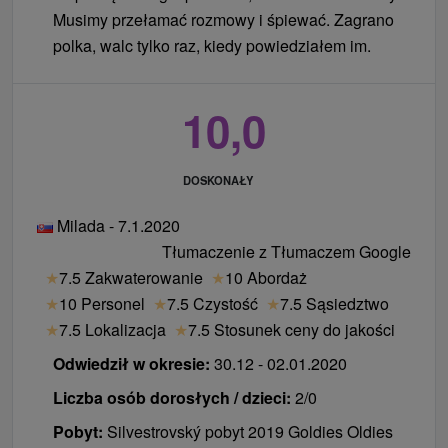
Musimy przełamać rozmowy i śpiewać. Zagrano
polka, walc tylko raz, kiedy powiedziałem im.
10,0
DOSKONAŁY
Milada - 7.1.2020
Tłumaczenie z Tłumaczem Google
★
7.5 Zakwaterowanie
★
10 Abordaż
★
10 Personel
★
7.5 Czystość
★
7.5 Sąsiedztwo
★
7.5 Lokalizacja
★
7.5 Stosunek ceny do jakości
Odwiedził w okresie:
30.12 - 02.01.2020
Liczba osób dorosłych / dzieci:
2/0
Pobyt:
Silvestrovský pobyt 2019 Goldies Oldies