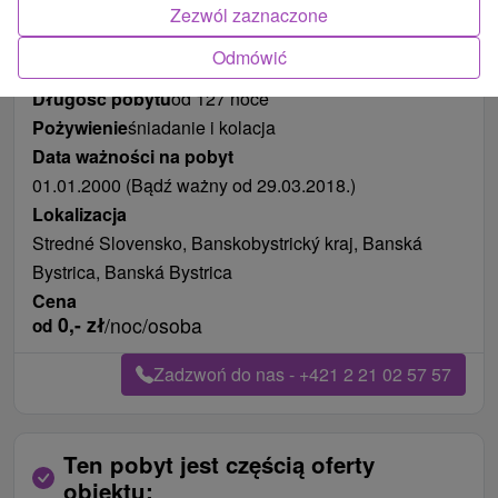
Zezwól zaznaczone
Odmówić
Długość pobytu
od 127 noce
Pożywienie
śniadanie i kolacja
Data ważności na pobyt
01.01.2000 (Bądź ważny od 29.03.2018.)
Lokalizacja
Stredné Slovensko, Banskobystrický kraj, Banská
Bystrica, Banská Bystrica
Cena
0,-
zł
/noc/osoba
od
Zadzwoń do nas - +421 2 21 02 57 57
Ten pobyt jest częścią oferty
obiektu: