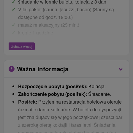
śniadanie w formie bufetu, kolacja z 3 dań
Vital pakiet (sauna, jacuzzi, basen) (Sauny są
dostępne od godz. 18:00.)
masaż relaksacyjny (25 min.)
kręgle 1 godzinę
Karta Donovcaly - regionalne zniżki
Zobacz więcej
Ceny - Bonusy
20 % zniżki na usługi hotelowe (kręgle,
Ważna informacja
bedminton)
karta lojalnościowa Wee (pieniądze zamiast
Rozpoczęcie pobytu (posiłek):
Kolacja.
punktów)
Zakończenie pobytu (posiłek):
Śniadanie.
20 % zniżki na wszystkie masaże
Posiłek:
Przyjemna restauracja hotelowa oferuje
WiFi
rozmaite dania kulinarne. W hotelu do dyspozycji
parking
jest znajdujący się w jego początkowej części bar
dzieci
z szeroką ofertą koktajli i taras letni. Śniadania
serwowane są w formie stołów bufetowych (na