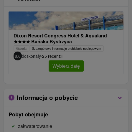
Dixon Resort Congress Hotel & Aqualand
★
★
★
★
Bańska Bystrzyca
Galeria
Szczegółowe informacje o obiekcie noclegowym
8,6
doskonały
·
25 recenzji
Wybierz datę
Informacja o pobycie
Pobyt obejmuje
zakwaterowanie