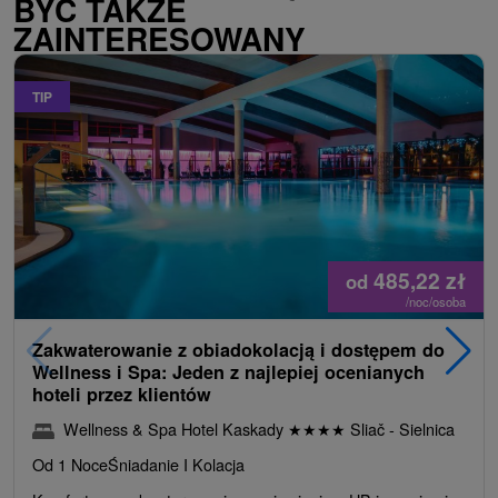
BYĆ TAKŻE
ZAINTERESOWANY
TIP
485,22
zł
od
/noc/osoba
Zakwaterowanie z obiadokolacją i dostępem do
Wellness i Spa: Jeden z najlepiej ocenianych
hoteli przez klientów
Wellness & Spa Hotel Kaskady
★
★
★
★
Sliač - Sielnica
Od 1 Noce
Śniadanie I Kolacja