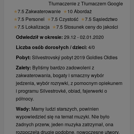
Tłumaczenie z Tłumaczem Google
★
7.5 Zakwaterowanie
★
10 Abordaż
★
7.5 Personel
★
7.5 Czystość
★
7.5 Sąsiedztwo
★
7.5 Lokalizacja
★
7.5 Stosunek ceny do jakości
Odwiedził w okresie:
29.12 - 02.01.2020
Liczba osób dorosłych / dzieci:
4/0
Pobyt:
Silvestrovský pobyt 2019 Goldies Oldies
Zalety:
Byliśmy bardzo zadowoleni z
zakwaterowania, bogaty i smaczny wybór
jedzenia, wybór rozrywki, z pomocnym opiekunem
i programu Silvestrovké, obiad, fajerwerki o
północy.
Wady:
Mamy ludzi starszych, powinien
wypowiedzieć się na temat muzyki. Nie było
żadnych przerw, jeden muzyka zatrzymał, ona
rozpoczęła drugie podobne, nowoczesne utwory.