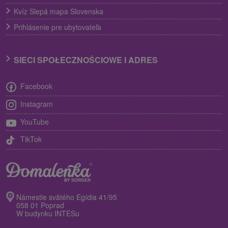
Kvíz Slepá mapa Slovenska
Prihlásenie pre ubytovateľa
SIECI SPOŁECZNOŚCIOWE I ADRES
Facebook
Instagram
YouTube
TikTok
Námestie svätého Egídia 41/95
058 01 Poprad
W budynku INTESu