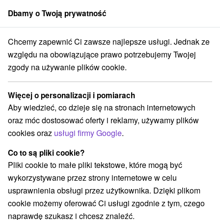
Dbamy o Twoją prywatność
członek grupy
Sorger
Chcemy zapewnić Ci zawsze najlepsze usługi. Jednak ze
ngress Hotel & Aqualand **** Bańska Bystrzyca
Wielkanocny pobyt
względu na obowiązujące prawo potrzebujemy Twojej
zgody na używanie plików cookie.
Wielkanocny pobyt
Oferta wygasła! Wybierz poniżej z aktualnych ofert.
Więcej o personalizacji i pomiarach
Dixon Resort Congress Hotel & Aqualand
★
★
★
★
Bańska
Aby wiedzieć, co dzieje się na stronach internetowych
Bystrzyca
oraz móc dostosować oferty i reklamy, używamy plików
Banská Bystrica
cookies oraz
usługi firmy Google
.
Co to są pliki cookie?
Przejdź do lokalizacji
Pliki cookie to małe pliki tekstowe, które mogą być
wykorzystywane przez strony internetowe w celu
Urządzenie jest obecnie zamknięty z naszą ofertą!
usprawnienia obsługi przez użytkownika. Dzięki plikom
cookie możemy oferować Ci usługi zgodnie z tym, czego
8,6
doskonały
25 recenzji
·
naprawdę szukasz i chcesz znaleźć.