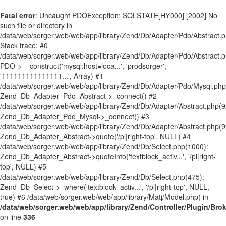
Fatal error
: Uncaught PDOException: SQLSTATE[HY000] [2002] No
such file or directory in
/data/web/sorger.web/web/app/library/Zend/Db/Adapter/Pdo/Abstract.
Stack trace: #0
/data/web/sorger.web/web/app/library/Zend/Db/Adapter/Pdo/Abstract.p
PDO->__construct('mysql:host=loca...', 'prodsorger',
'111111111111111...', Array) #1
/data/web/sorger.web/web/app/library/Zend/Db/Adapter/Pdo/Mysql.php
Zend_Db_Adapter_Pdo_Abstract->_connect() #2
/data/web/sorger.web/web/app/library/Zend/Db/Adapter/Abstract.php(9
Zend_Db_Adapter_Pdo_Mysql->_connect() #3
/data/web/sorger.web/web/app/library/Zend/Db/Adapter/Abstract.php(9
Zend_Db_Adapter_Abstract->quote('/pl|right-top', NULL) #4
/data/web/sorger.web/web/app/library/Zend/Db/Select.php(1000):
Zend_Db_Adapter_Abstract->quoteInto('textblock_activ...', '/pl|right-
top', NULL) #5
/data/web/sorger.web/web/app/library/Zend/Db/Select.php(475):
Zend_Db_Select->_where('textblock_activ...', '/pl|right-top', NULL,
true) #6 /data/web/sorger.web/web/app/library/Matj/Model.php( in
/data/web/sorger.web/web/app/library/Zend/Controller/Plugin/Bro
on line
336