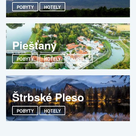
POBYTY
HOTELY
Piešťany
POBYTY
HOTELY
KÚPELE
Štrbské Pleso
POBYTY
HOTELY