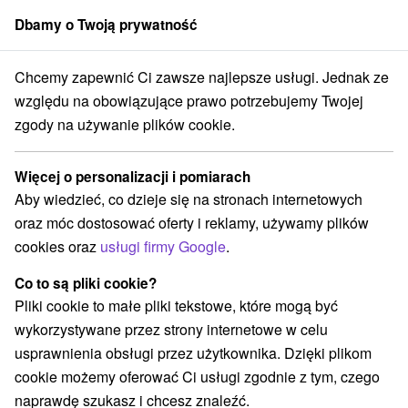
Dbamy o Twoją prywatność
członek grupy
Sorger
Chcemy zapewnić Ci zawsze najlepsze usługi. Jednak ze
aj
Košice
Hotel Bankov **** Košice
Pobyt relaksacyjny dla kobiet
względu na obowiązujące prawo potrzebujemy Twojej
zgody na używanie plików cookie.
Pobyt relaksacyjny dla kobiet
Oferta wygasła! Wybierz poniżej z aktualnych ofert.
Więcej o personalizacji i pomiarach
Hotel Bankov
★
★
★
★
Košice
Košice
Aby wiedzieć, co dzieje się na stronach internetowych
oraz móc dostosować oferty i reklamy, używamy plików
Wybierz datę
cookies oraz
usługi firmy Google
.
Co to są pliki cookie?
Pliki cookie to małe pliki tekstowe, które mogą być
Przejdź do lokalizacji
wykorzystywane przez strony internetowe w celu
usprawnienia obsługi przez użytkownika. Dzięki plikom
Urządzenie jest obecnie zamknięty z naszą ofertą!
cookie możemy oferować Ci usługi zgodnie z tym, czego
8,5
doskonały
8 recenzji
·
naprawdę szukasz i chcesz znaleźć.