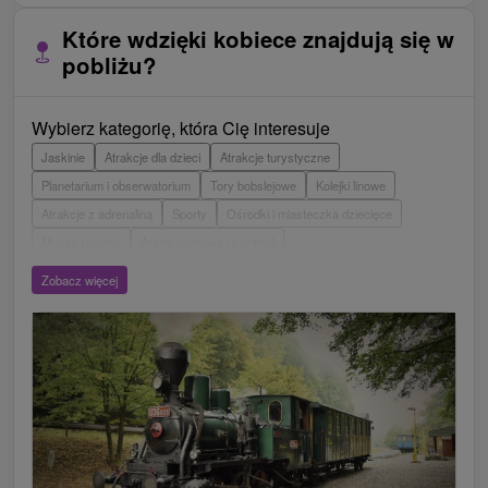
Które wdzięki kobiece znajdują się w
pobliżu?
Wybierz kategorię, która Cię interesuje
Jaskinie
Atrakcje dla dzieci
Atrakcje turystyczne
Planetarium i obserwatorium
Tory bobslejowe
Kolejki linowe
Atrakcje z adrenaliną
Sporty
Ośrodki i miasteczka dziecięce
Muzea i galerie
Areny laserowe i paintball
Wieże obserwacyjne i chodniki
Ogrody zoologiczne i fermy zwierząt
Zobacz więcej
Escaperoom
Aquaparki, baseny
Zamki, pałace, ruiny
Skanseny
Ogrody botaniczne
Loty widokowe i rejsy wycieczkowe
Tarcze
Jeziora, jeziora, zbiorniki wodne
Zabytki techniki
Pomniki
Wodospady
Kościoły drewniane
Źródła
Jazda konna
Túry a turistické chodníky
Zamki
Chaty górskie
Teatry
Miejsca sakralne
Rafting, rafting, rafting
Ośrodek narciarski
Pola golfowe
Parki miejskie i zamkowe
Obiekty architektoniczne