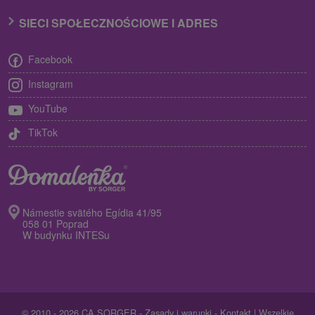
SIECI SPOŁECZNOŚCIOWE I ADRES
Facebook
Instagram
YouTube
TikTok
Námestie svätého Egídia 41/95
058 01 Poprad
W budynku INTESu
© 2010 - 2026 CA SORGER -
Zasady i warunki
-
Kontakt
| Wszelkie