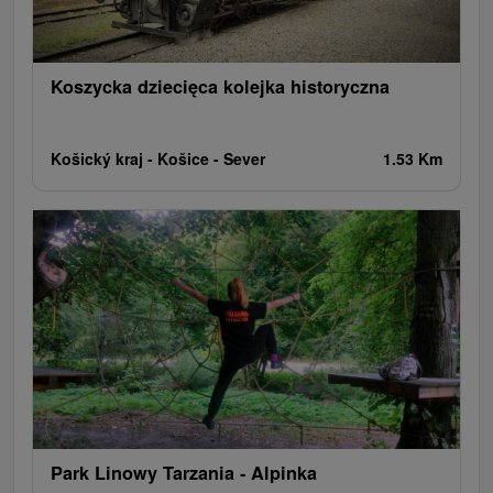
Amfiteatry i kina w przyrodzie
Tory gokartowe
Cyklotrasy
Szlaki winne
Koszycka dziecięca kolejka historyczna
Košický kraj -
Košice - Sever
1.53 Km
Park Linowy Tarzania - Alpinka