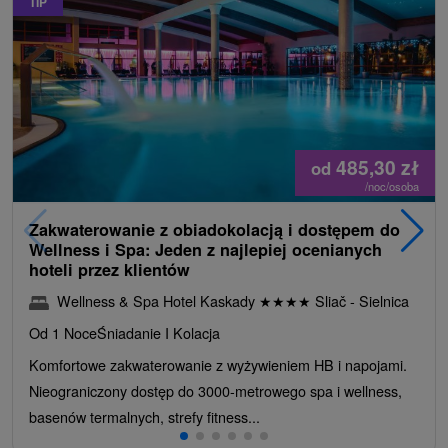
TIP
485,30
zł
od
/noc/osoba
Zakwaterowanie z obiadokolacją i dostępem do
Wellness i Spa: Jeden z najlepiej ocenianych
hoteli przez klientów
Wellness & Spa Hotel Kaskady
★
★
★
★
Sliač - Sielnica
Od 1 Noce
Śniadanie I Kolacja
Komfortowe zakwaterowanie z wyżywieniem HB i napojami.
Nieograniczony dostęp do 3000-metrowego spa i wellness,
basenów termalnych, strefy fitness...