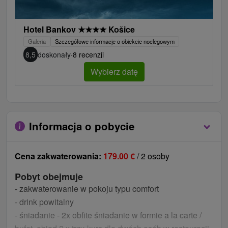
Hotel Bankov
★
★
★
★
Košice
Galeria
Szczegółowe informacje o obiekcie noclegowym
8,5
doskonały
·
8 recenzji
Wybierz datę
Informacja o pobycie
Cena zakwaterowania:
179.00
€
/ 2 osoby
Pobyt obejmuje
- zakwaterowanie w pokoju typu comfort
- drink powitalny
- śniadanie - 2x obfite śniadanie w formie a la carte /