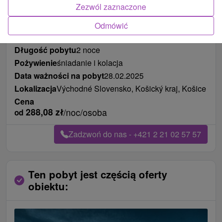
Zezwól zaznaczone
Odmówić
Długość pobytu
2 noce
Pożywienie
śniadanie i kolacja
Data ważności na pobyt
28.02.2025
Lokalizacja
Východné Slovensko, Košický kraj, Košice
Cena
288,08
zł
/noc/osoba
od
Zadzwoń do nas - +421 2 21 02 57 57
Ten pobyt jest częścią oferty
obiektu: