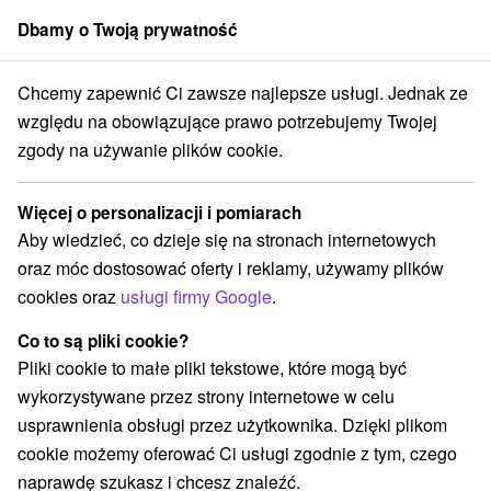
Dbamy o Twoją prywatność
członek grupy
Sorger
Chcemy zapewnić Ci zawsze najlepsze usługi. Jednak ze
Košický kraj
Košice
Hotel Bankov **** Košice
Bankovské zážitky
względu na obowiązujące prawo potrzebujemy Twojej
zgody na używanie plików cookie.
Bankovské zážitky
Oferta wygasła! Wybierz poniżej z aktualnych ofert.
Więcej o personalizacji i pomiarach
Hotel Bankov
★
★
★
★
Košice
Košice
Aby wiedzieć, co dzieje się na stronach internetowych
oraz móc dostosować oferty i reklamy, używamy plików
cookies oraz
usługi firmy Google
.
Przejdź do lokalizacji
Co to są pliki cookie?
Urządzenie jest obecnie zamknięty z naszą ofertą!
Pliki cookie to małe pliki tekstowe, które mogą być
wykorzystywane przez strony internetowe w celu
8,5
doskonały
8 recenzji
·
usprawnienia obsługi przez użytkownika. Dzięki plikom
cookie możemy oferować Ci usługi zgodnie z tym, czego
naprawdę szukasz i chcesz znaleźć.