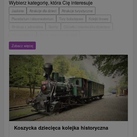
Wybierz kategorię, która Cię interesuje
Jaskinie
Atrakcje dla dzieci
Atrakcje turystyczne
Planetarium i obserwatorium
Tory bobslejowe
Kolejki linowe
Atrakcje z adrenaliną
Sporty
Ośrodki i miasteczka dziecięce
Muzea i galerie
Areny laserowe i paintball
Wieże obserwacyjne i chodniki
Ogrody zoologiczne i fermy zwierząt
Zobacz więcej
Escaperoom
Aquaparki, baseny
Zamki, pałace, ruiny
Skanseny
Ogrody botaniczne
Loty widokowe i rejsy wycieczkowe
Tarcze
Jeziora, jeziora, zbiorniki wodne
Zabytki techniki
Pomniki
Wodospady
Kościoły drewniane
Źródła
Jazda konna
Túry a turistické chodníky
Zamki
Chaty górskie
Teatry
Miejsca sakralne
Rafting, rafting, rafting
Ośrodek narciarski
Pola golfowe
Parki miejskie i zamkowe
Obiekty architektoniczne
Amfiteatry i kina w przyrodzie
Tory gokartowe
Cyklotrasy
Szlaki winne
Koszycka dziecięca kolejka historyczna