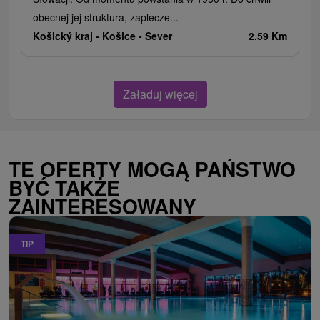
obecnej jej struktura, zaplecze...
Košický kraj -
Košice - Sever
2.59 Km
Załaduj więcej
TE OFERTY MOGĄ PAŃSTWO
BYĆ TAKŻE
ZAINTERESOWANY
TIP