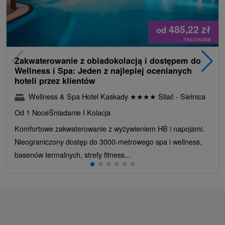
485,22
zł
od
/noc/osoba
Zakwaterowanie z obiadokolacją i dostępem do
Wellness i Spa: Jeden z najlepiej ocenianych
hoteli przez klientów
Wellness & Spa Hotel Kaskady
★
★
★
★
Sliač - Sielnica
Od 1 Noce
Śniadanie I Kolacja
Komfortowe zakwaterowanie z wyżywieniem HB i napojami.
Nieograniczony dostęp do 3000-metrowego spa i wellness,
basenów termalnych, strefy fitness...