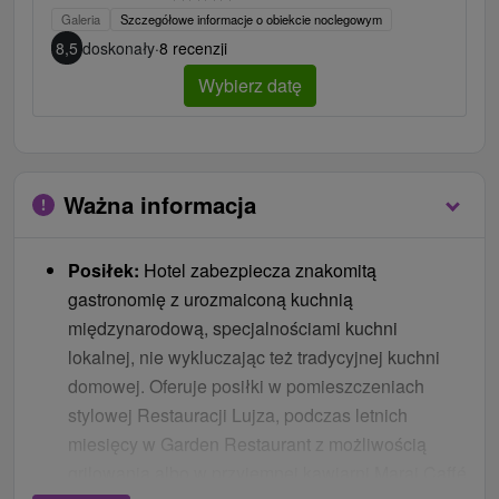
Galeria
Szczegółowe informacje o obiekcie noclegowym
8,5
doskonały
·
8 recenzji
Wybierz datę
Ważna informacja
Posiłek:
Hotel zabezpiecza znakomitą
gastronomię z urozmaiconą kuchnią
międzynarodową, specjalnościami kuchni
lokalnej, nie wykluczając też tradycyjnej kuchni
domowej. Oferuje posiłki w pomieszczeniach
stylowej Restauracji Lujza, podczas letnich
miesięcy w Garden Restaurant z możliwością
grilowania albo w przyjemnej kawiarni Marai Caffé