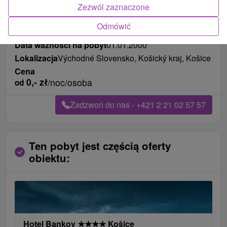
Zezwól zaznaczone
Długość pobytu
od 127 noce
Odmówić
Pożywienie
śniadanie i kolacja
Data ważności na pobyt
01.01.2000
Lokalizacja
Východné Slovensko, Košický kraj, Košice
Cena
0,-
zł
/noc/osoba
od
Zadzwoń do nas - +421 2 21 02 57 57
Ten pobyt jest częścią oferty
obiektu:
Hotel Bankov
★
★
★
★
Košice