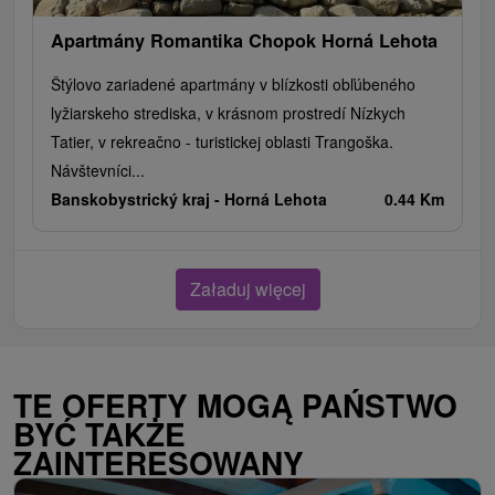
Apartmány Romantika Chopok Horná Lehota
Štýlovo zariadené apartmány v blízkosti obľúbeného
lyžiarskeho strediska, v krásnom prostredí Nízkych
Tatier, v rekreačno - turistickej oblasti Trangoška.
Návštevníci...
Banskobystrický kraj -
Horná Lehota
0.44 Km
Załaduj więcej
TE OFERTY MOGĄ PAŃSTWO
BYĆ TAKŻE
ZAINTERESOWANY