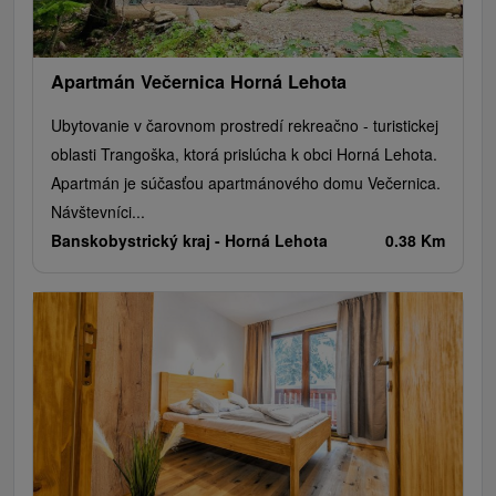
Apartmán Večernica Horná Lehota
Ubytovanie v čarovnom prostredí rekreačno - turistickej
oblasti Trangoška, ktorá prislúcha k obci Horná Lehota.
Apartmán je súčasťou apartmánového domu Večernica.
Návštevníci...
Banskobystrický kraj -
Horná Lehota
0.38 Km