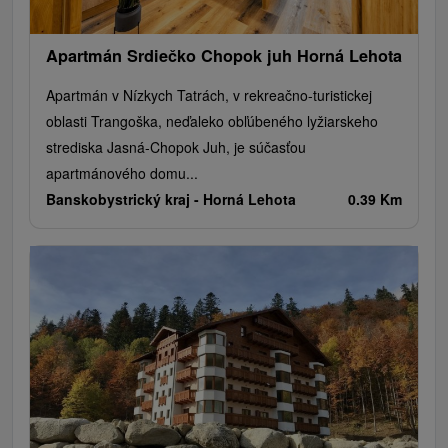
Apartmán Srdiečko Chopok juh Horná Lehota
Apartmán v Nízkych Tatrách, v rekreačno-turistickej
oblasti Trangoška, neďaleko obľúbeného lyžiarskeho
strediska Jasná-Chopok Juh, je súčasťou
apartmánového domu...
Banskobystrický kraj -
Horná Lehota
0.39 Km