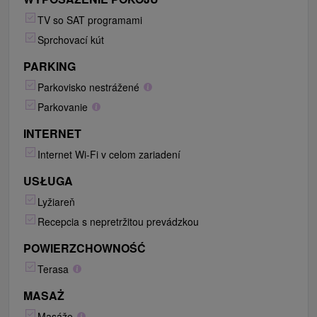
TV so SAT programami
Sprchovací kút
PARKING
Parkovisko nestrážené
Parkovanie
INTERNET
Internet Wi-Fi v celom zariadení
USŁUGA
Lyžiareň
Recepcia s nepretržitou prevádzkou
POWIERZCHOWNOŚĆ
Terasa
MASAŻ
Masáže