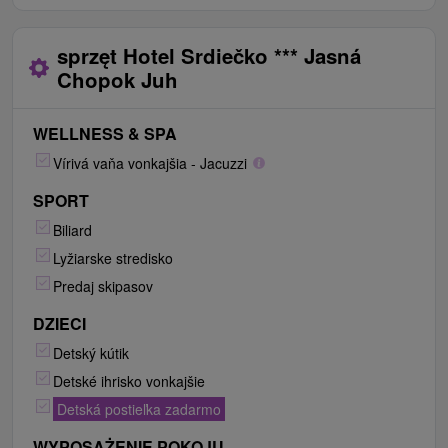
małżeńskim i pokoju dziennego z sofą, która
może służyć jako dostawka dla trzeciej osoby.
sprzęt Hotel Srdiečko *** Jasná
W apartamencie znajduje się też samodzielna
Chopok Juh
kuchnia z częścią jadalną.
WELLNESS & SPA
Vírivá vaňa vonkajšia - Jacuzzi
SPORT
Biliard
Lyžiarske stredisko
Predaj skipasov
DZIECI
Detský kútik
Detské ihrisko vonkajšie
Detská postieľka zadarmo
WYPOSAŻENIE POKOJU