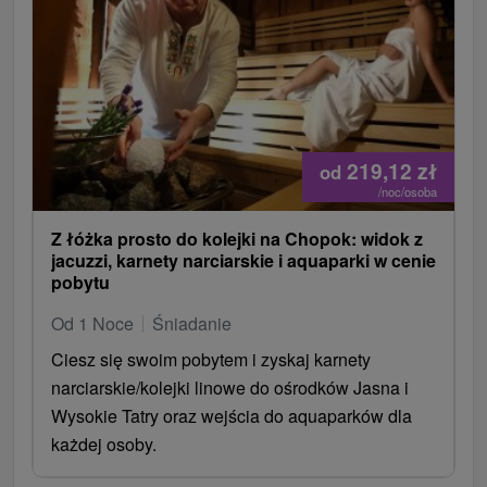
219,12
zł
od
/noc/osoba
Z łóżka prosto do kolejki na Chopok: widok z
jacuzzi, karnety narciarskie i aquaparki w cenie
pobytu
Od 1 Noce
Śniadanie
Ciesz się swoim pobytem i zyskaj karnety
narciarskie/kolejki linowe do ośrodków Jasna i
Wysokie Tatry oraz wejścia do aquaparków dla
każdej osoby.