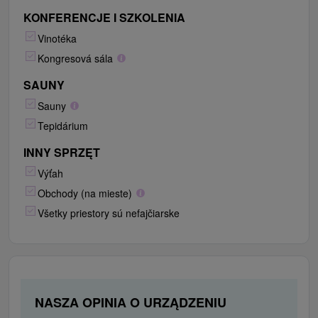
KONFERENCJE I SZKOLENIA
Vinotéka
Kongresová sála
SAUNY
Sauny
Tepidárium
INNY SPRZĘT
Výťah
Obchody (na mieste)
Všetky priestory sú nefajčiarske
NASZA OPINIA O URZĄDZENIU