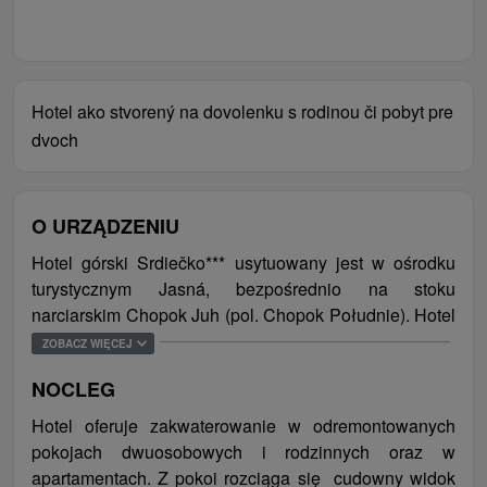
Hotel ako stvorený na dovolenku s rodinou či pobyt pre
dvoch
O URZĄDZENIU
Hotel górski Srdiečko*** usytuowany jest w ośrodku
turystycznym Jasná, bezpośrednio na stoku
narciarskim Chopok Juh (pol. Chopok Południe). Hotel
oferuje swoje usługi od 1958 r. i oprócz
ZOBACZ WIĘCEJ
zakwaterowania do dyspozycji gości jest też centrum
NOCLEG
wellness i Lounge bar, które po remoncie zostały
oddane do użytku w 2013 r. W centrum wellness, które
Hotel oferuje zakwaterowanie w odremontowanych
zachwyca swoim wnętrzem i spokojną serdeczną
pokojach dwuosobowych i rodzinnych oraz w
atmosferą, znajduje się pomieszczenie do relaksu,
apartamentach. Z pokoi rozciąga się cudowny widok