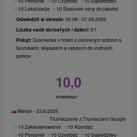
★
10 Personel
★
10 Czystość
★
10 Sąsiedztwo
★
10 Lokalizacja
★
10 Stosunek ceny do jakości
Odwiedził w okresie:
05.09 - 07.09.2025
Liczba osób dorosłych / dzieci:
3/1
Pobyt:
Dovolenka v hoteli s otvoreným srdcom s
lanovkami, skipassmi a vstupom do vodných
parkov
10,0
DOSKONAŁY
Marian - 23.6.2025
Tłumaczenie z Tłumaczem Google
★
10 Zakwaterowanie
★
10 Abordaż
★
10 Personel
★
10 Czystość
★
10 Sąsiedztwo