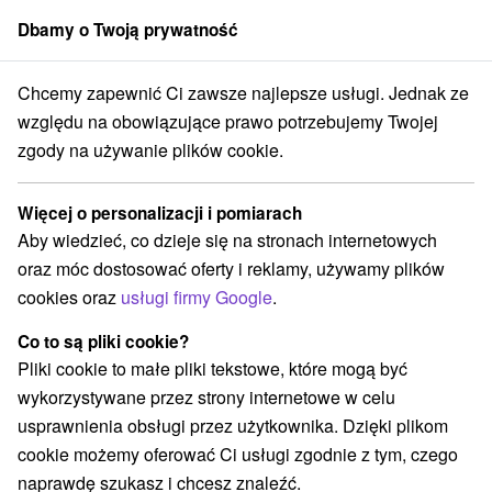
Dbamy o Twoją prywatność
członek grupy
Sorger
Chcemy zapewnić Ci zawsze najlepsze usługi. Jednak ze
vensko
Žilinský kraj
Jasná
Hotel Srdiečko *** Jasná Chopok Juh
względu na obowiązujące prawo potrzebujemy Twojej
zgody na używanie plików cookie.
Hotel Srdiečko
★
★
★
Jasná
Chopok Juh
Więcej o personalizacji i pomiarach
Jasná
Aby wiedzieć, co dzieje się na stronach internetowych
oraz móc dostosować oferty i reklamy, używamy plików
cookies oraz
usługi firmy Google
.
Rezerwacja i wybór oferty
Co to są pliki cookie?
Pliki cookie to małe pliki tekstowe, które mogą być
Przejdź do lokalizacji
wykorzystywane przez strony internetowe w celu
usprawnienia obsługi przez użytkownika. Dzięki plikom
O URZĄDZENIA
SPECJALNE OFERTY
SPRZĘT
cookie możemy oferować Ci usługi zgodnie z tym, czego
naprawdę szukasz i chcesz znaleźć.
OPINIE