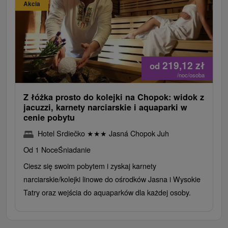
Akcia
219,12
zł
od
/noc/osoba
Z łóżka prosto do kolejki na Chopok: widok z
jacuzzi, karnety narciarskie i aquaparki w
cenie pobytu
Hotel Srdiečko
★
★
★
Jasná Chopok Juh
Od 1 Noce
Śniadanie
Ciesz się swoim pobytem i zyskaj karnety
narciarskie/kolejki linowe do ośrodków Jasna i Wysokie
Tatry oraz wejścia do aquaparków dla każdej osoby.