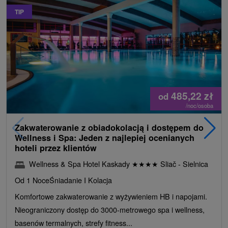
TIP
485,22
zł
od
/noc/osoba
Zakwaterowanie z obiadokolacją i dostępem do
Wellness i Spa: Jeden z najlepiej ocenianych
hoteli przez klientów
Wellness & Spa Hotel Kaskady
★
★
★
★
Sliač - Sielnica
Od 1 Noce
Śniadanie I Kolacja
Komfortowe zakwaterowanie z wyżywieniem HB i napojami.
Nieograniczony dostęp do 3000-metrowego spa i wellness,
basenów termalnych, strefy fitness...