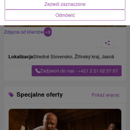
Zezwól zaznaczone
Odmówić
Zdjęcia od klientów
+9
Lokalizacja
Stredné Slovensko, Žilinský kraj, Jasná
Zadzwoń do nas - +421 2 21 02 57 57
Specjalne oferty
Pokaż więcej