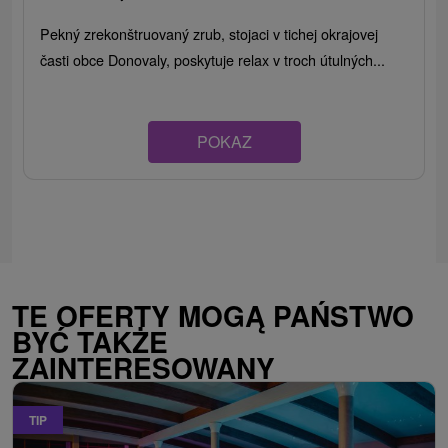
Pekný zrekonštruovaný zrub, stojaci v tichej okrajovej
časti obce Donovaly, poskytuje relax v troch útulných...
POKAZ
TE OFERTY MOGĄ PAŃSTWO
BYĆ TAKŻE
ZAINTERESOWANY
TIP