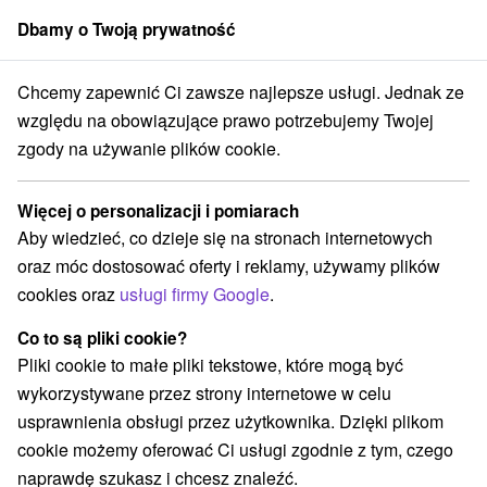
Dbamy o Twoją prywatność
członek grupy
Sorger
Chcemy zapewnić Ci zawsze najlepsze usługi. Jednak ze
Drevenice
Stredné Slovensko
Banskobystrický kraj
Donovaly
względu na obowiązujące prawo potrzebujemy Twojej
zgody na używanie plików cookie.
Drevenice Donovaly
Więcej o personalizacji i pomiarach
Kategorie
Aby wiedzieć, co dzieje się na stronach internetowych
oraz móc dostosować oferty i reklamy, używamy plików
Wszystkie kategorie
Hotele na Slovacji
(2)
cookies oraz
usługi firmy Google
.
Apartmány
Chaty na prenájom
Drevenice
(38)
(15)
(4)
Penzióny
Priváty
(2)
(3)
Co to są pliki cookie?
Pliki cookie to małe pliki tekstowe, które mogą być
wykorzystywane przez strony internetowe w celu
Wybierz lokalizację lub datę
usprawnienia obsługi przez użytkownika. Dzięki plikom
cookie możemy oferować Ci usługi zgodnie z tym, czego
NAJTAŃSZE
NAJDROŻSZE
NA PO
WSZYSTKO
naprawdę szukasz i chcesz znaleźć.