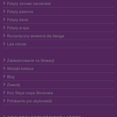
Pobyty zimowe narciarskie
Pobyty jesienne
Pobyty letnie
Pobyty w spa
Romantyczny weekend dla dwojga
Last minute
Zakwaterowanie na Słowacji
Wdzięki kobiece
Blog
Zawody
Kvíz Slepá mapa Slovenska
Prihlásenie pre ubytovateľa