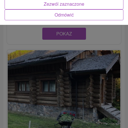
Na hlavnom ťahu turisticky i športovo vyhľadávanej obce
Zezwól zaznaczone
Donovaly stojí zrekonštruovaná poschodová...
Odmówić
POKAZ