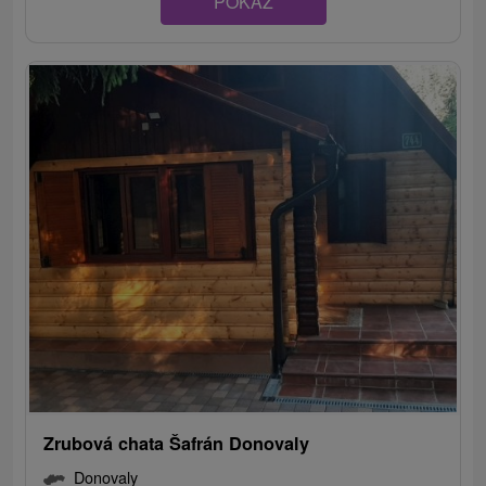
POKAZ
Zrubová chata Šafrán Donovaly
Donovaly