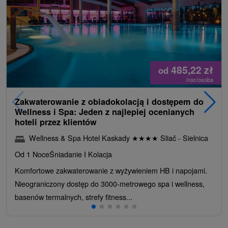
485,22
zł
od
/noc/osoba
Zakwaterowanie z obiadokolacją i dostępem do
Wellness i Spa: Jeden z najlepiej ocenianych
hoteli przez klientów
Wellness & Spa Hotel Kaskady
★
★
★
★
Sliač - Sielnica
Od 1 Noce
Śniadanie I Kolacja
Komfortowe zakwaterowanie z wyżywieniem HB i napojami.
Nieograniczony dostęp do 3000-metrowego spa i wellness,
basenów termalnych, strefy fitness...