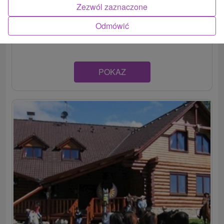
Zrekonštruovaná historická drevenica postavená v roku
Zezwól zaznaczone
1881 situovaná v strede podtatranskej obce Mengusovce,
Odmówić
pod...
POKAZ