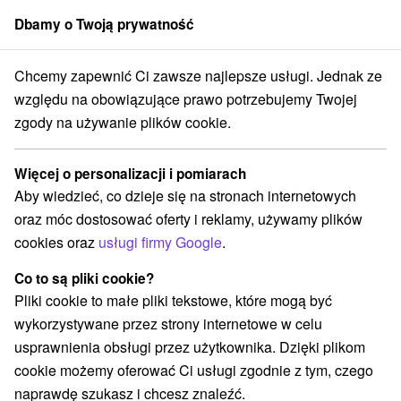
Dbamy o Twoją prywatność
członek grupy
Sorger
Chcemy zapewnić Ci zawsze najlepsze usługi. Jednak ze
Drevenice
Východné Slovensko
Prešovský kraj
Mengusovce
względu na obowiązujące prawo potrzebujemy Twojej
zgody na używanie plików cookie.
Drevenice Mengusovce
Więcej o personalizacji i pomiarach
Kategorie
Aby wiedzieć, co dzieje się na stronach internetowych
oraz móc dostosować oferty i reklamy, używamy plików
Wszystkie kategorie
Hotele na Slovacji
(1)
cookies oraz
usługi firmy Google
.
Apartmány
Chaty na prenájom
Drevenice
(2)
(4)
(2)
Penzióny
Priváty
(3)
(3)
Co to są pliki cookie?
Pliki cookie to małe pliki tekstowe, które mogą być
wykorzystywane przez strony internetowe w celu
Wybierz lokalizację lub datę
usprawnienia obsługi przez użytkownika. Dzięki plikom
cookie możemy oferować Ci usługi zgodnie z tym, czego
NAJTAŃSZE
NAJDROŻSZE
NA PO
WSZYSTKO
naprawdę szukasz i chcesz znaleźć.