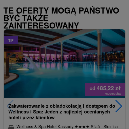
TE OFERTY MOGĄ PAŃSTWO
BYĆ TAKŻE
ZAINTERESOWANY
TIP
485,22
zł
od
/noc/osoba
Zakwaterowanie z obiadokolacją i dostępem do
Wellness i Spa: Jeden z najlepiej ocenianych
hoteli przez klientów
Wellness & Spa Hotel Kaskady
★
★
★
★
Sliač - Sielnica