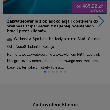
485,22
zł
od
/noc/osoba
Zakwaterowanie z obiadokolacją i dostępem do
Wellness i Spa: Jeden z najlepiej ocenianych
hoteli przez klientów
Wellness & Spa Hotel Kaskady
★
★
★
★
Sliač - Sielnica
Od 1 Noce
Śniadanie I Kolacja
Komfortowe zakwaterowanie z wyżywieniem HB i napojami.
Nieograniczony dostęp do 3000-metrowego spa i wellness,
basenów termalnych, strefy fitness...
Zadowoleni klienci