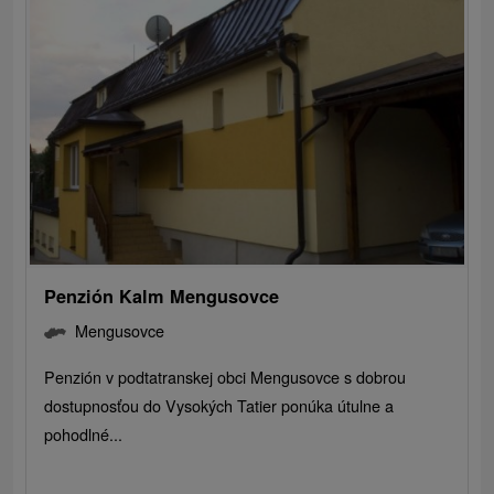
Penzión Kalm Mengusovce
Mengusovce
Penzión v podtatranskej obci Mengusovce s dobrou
dostupnosťou do Vysokých Tatier ponúka útulne a
pohodlné...