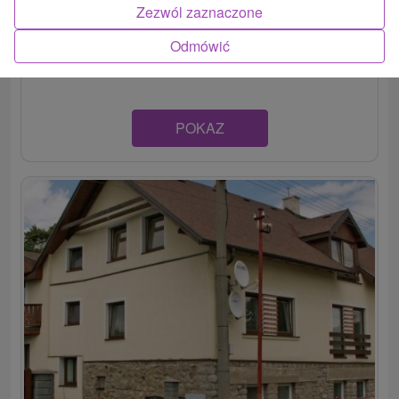
Moderne zariadený penzión v podtatranskej obci
Zezwól zaznaczone
Mengusovce ponúka ubytovanie v dvoch spálňach,
Odmówić
apartmánoch,...
POKAZ