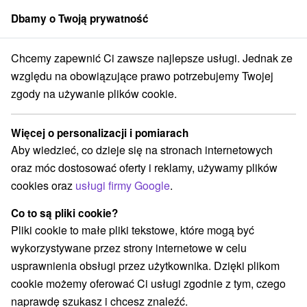
Dbamy o Twoją prywatność
członek grupy
Sorger
Chcemy zapewnić Ci zawsze najlepsze usługi. Jednak ze
Penzióny
Východné Slovensko
Prešovský kraj
Mengusovce
względu na obowiązujące prawo potrzebujemy Twojej
zgody na używanie plików cookie.
Penzióny Mengusovce
Więcej o personalizacji i pomiarach
Kategorie
Aby wiedzieć, co dzieje się na stronach internetowych
oraz móc dostosować oferty i reklamy, używamy plików
Wszystkie kategorie
Hotele na Slovacji
(1)
cookies oraz
usługi firmy Google
.
Apartmány
Chaty na prenájom
Drevenice
(2)
(4)
(2)
Penzióny
Priváty
(3)
(3)
Co to są pliki cookie?
Pliki cookie to małe pliki tekstowe, które mogą być
wykorzystywane przez strony internetowe w celu
Wybierz lokalizację lub datę
usprawnienia obsługi przez użytkownika. Dzięki plikom
cookie możemy oferować Ci usługi zgodnie z tym, czego
NAJTAŃSZE
NAJDROŻSZE
NA PO
WSZYSTKO
naprawdę szukasz i chcesz znaleźć.