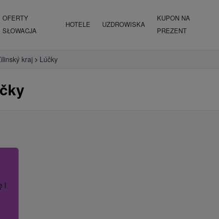
OFERTY
KUPON NA
HOTELE
UZDROWISKA
SŁOWACJA
PREZENT
ilinský kraj
Lúčky
účky
ę lub nazwę hotelu.