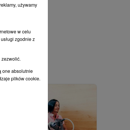
i reklamy, używamy
ernetowe w celu
 usługi zgodnie z
 zezwolić.
ą one absolutnie
WANY
dzaje plików cookie.