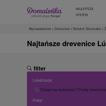
NAJLEPSZA
OFERTA
członek grupy
Sorger
Wprowadzenie
Drevenice
Stredné Slovensko
Ž
Najtańsze drevenice L
filter
Lokalizacja
Dokąd się wybierasz? Podaj lokalizacj
Pobyt