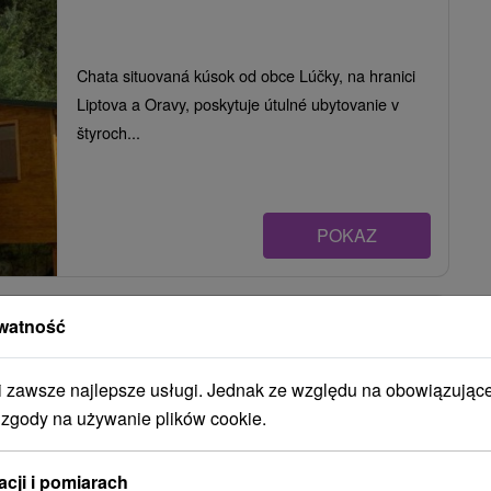
Chata situovaná kúsok od obce Lúčky, na hranici
Liptova a Oravy, poskytuje útulné ubytovanie v
štyroch...
POKAZ
Chalupa u Cyráka Lúčky
watność
Lúčky
zawsze najlepsze usługi. Jednak ze względu na obowiązując
 zgody na używanie plików cookie.
Chalupa v nádhernom a pokojnom prostredí
Liptova, v obci Lúčky, ponúka ubytovanie
acji i pomiarach