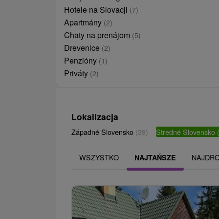
Hotele na Slovacji
(7)
Apartmány
(2)
Chaty na prenájom
(5)
Drevenice
(2)
Penzióny
(1)
Priváty
(2)
Lokalizacja
Západné Slovensko
(39)
Stredné Slovensko
WSZYSTKO
NAJDR
NAJTAŃSZE