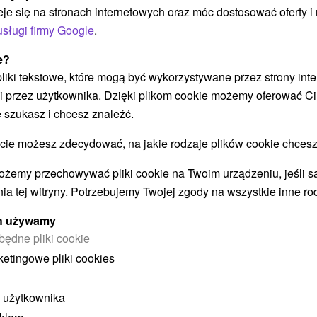
zariadené v tradičnom ľudovom...
eje się na stronach internetowych oraz móc dostosować oferty 
usługi firmy Google
.
e?
POKAZ
 pliki tekstowe, które mogą być wykorzystywane przez strony int
i przez użytkownika. Dzięki plikom cookie możemy oferować Ci
 szukasz i chcesz znaleźć.
 możesz zdecydować, na jakie rodzaje plików cookie chcesz
ożemy przechowywać pliki cookie na Twoim urządzeniu, jeśli s
STWO BYĆ TAKŻE ZAINTERESO
ia tej witryny. Potrzebujemy Twojej zgody na wszystkie inne ro
ych używamy
będne pliki cookie
ketingowe pliki cookies
 użytkownika