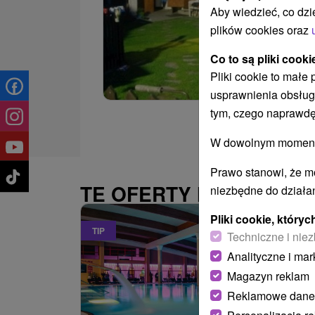
Aby wiedzieć, co dzi
plików cookies oraz
Co to są pliki cooki
Pliki cookie to małe
usprawnienia obsług
tym, czego naprawdę
W dowolnym momencie
Prawo stanowi, że m
TE OFERTY MOGĄ PAŃ
niezbędne do działan
Pliki cookie, któr
TIP
Techniczne i niez
Analityczne i mar
Magazyn reklam
Reklamowe dane