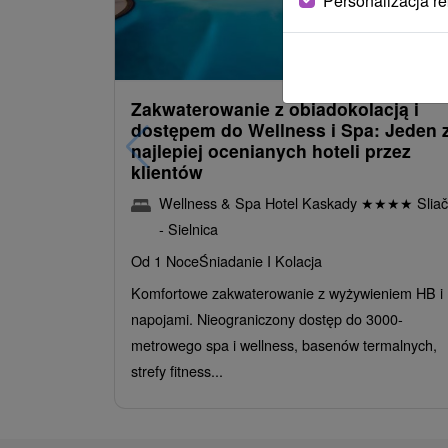
Personalizacja r
486,09
z
od
/noc/oso
Zakwaterowanie z obiadokolacją i
dostępem do Wellness i Spa: Jeden 
najlepiej ocenianych hoteli przez
klientów
Wellness & Spa Hotel Kaskady
★
★
★
★
Sliač
- Sielnica
Od 1 Noce
Śniadanie I Kolacja
Komfortowe zakwaterowanie z wyżywieniem HB i
napojami. Nieograniczony dostęp do 3000-
metrowego spa i wellness, basenów termalnych,
strefy fitness...