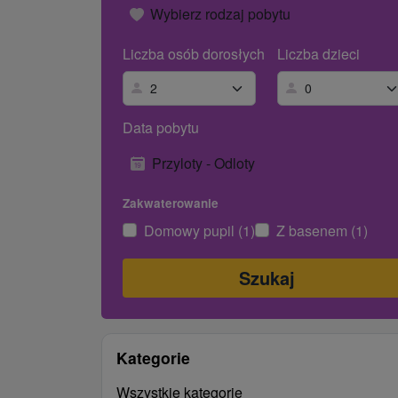
Wybierz rodzaj pobytu
Liczba osób dorosłych
Liczba dzieci
Data pobytu
Przyloty - Odloty
Zakwaterowanie
Domowy pupil (1)
Z basenem (1)
Kategorie
Wszystkie kategorie