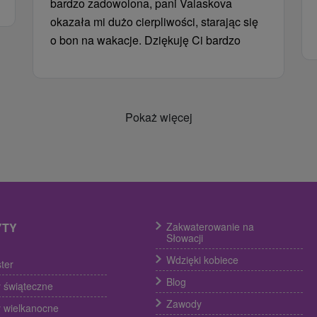
bardzo zadowolona, ​​pani Valaskova
okazała mi dużo cierpliwości, starając się
o bon na wakacje. Dziękuję Ci bardzo
Pokaż więcej
YTY
Zakwaterowanie na
Słowacji
Wdzięki kobiece
ter
Blog
 świąteczne
Zawody
 wielkanocne