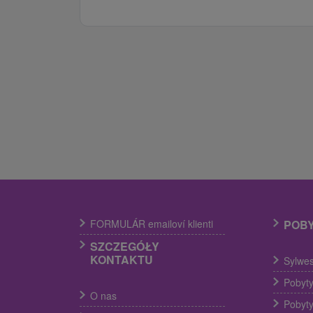
FORMULÁR emailoví klienti
POB
SZCZEGÓŁY
KONTAKTU
Sylwes
Pobyty
O nas
Pobyty