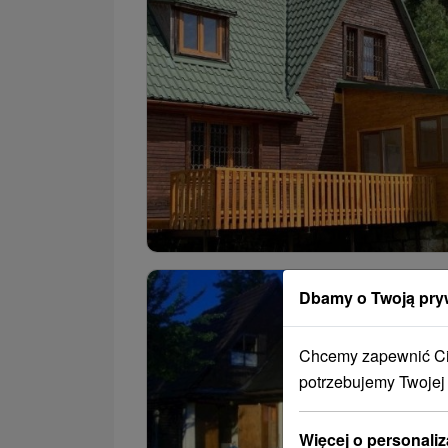
Dbamy o Twoją pry
Chcemy zapewnić Ci 
potrzebujemy Twojej
Więcej o personaliz