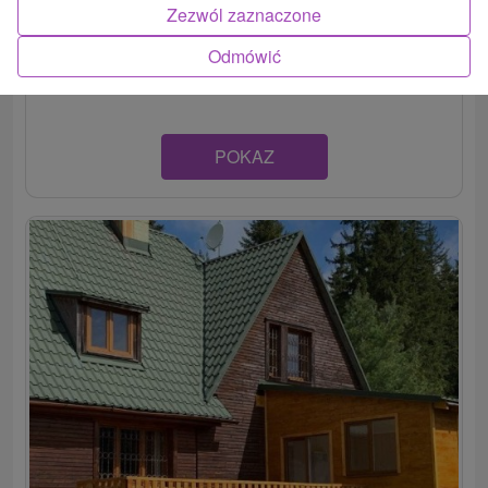
Chalupa v nádhernom a pokojnom prostredí Liptova, v
Zezwól zaznaczone
obci Lúčky, ponúka ubytovanie zariadené v tradičnom
Odmówić
ľudovom...
POKAZ