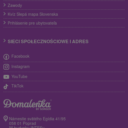
Zawody
Kvíz Slepá mapa Slovenska
Prihlásenie pre ubytovateľa
SIECI SPOŁECZNOŚCIOWE I ADRES
Facebook
Instagram
YouTube
TikTok
Námestie svätého Egídia 41/95
058 01 Poprad
W budynku INTESu