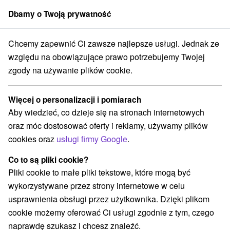
Dbamy o Twoją prywatność
członek grupy
Sorger
Chcemy zapewnić Ci zawsze najlepsze usługi. Jednak ze
Drevenice
Stredné Slovensko
Žilinský kraj
Lúčky
względu na obowiązujące prawo potrzebujemy Twojej
zgody na używanie plików cookie.
Luksusowe drevenice Lúčky
Więcej o personalizacji i pomiarach
Kategorie
Aby wiedzieć, co dzieje się na stronach internetowych
oraz móc dostosować oferty i reklamy, używamy plików
Wszystkie kategorie
Hotele na Slovacji
(7)
cookies oraz
usługi firmy Google
.
Apartmány
Chaty na prenájom
Drevenice
(2)
(5)
(2)
Penzióny
Priváty
(1)
(2)
Co to są pliki cookie?
Pliki cookie to małe pliki tekstowe, które mogą być
wykorzystywane przez strony internetowe w celu
Wybierz lokalizację lub datę
usprawnienia obsługi przez użytkownika. Dzięki plikom
cookie możemy oferować Ci usługi zgodnie z tym, czego
NAJTAŃSZE
NA PODSTAWIE OCENY
NAJDROŻSZE
naprawdę szukasz i chcesz znaleźć.