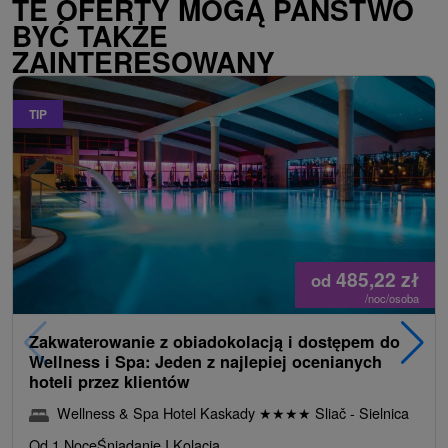
TE OFERTY MOGĄ PAŃSTWO
BYĆ TAKŻE
ZAINTERESOWANY
TIP
485,22
zł
od
/noc/osoba
Zakwaterowanie z obiadokolacją i dostępem do
Wellness i Spa: Jeden z najlepiej ocenianych
hoteli przez klientów
Wellness & Spa Hotel Kaskady
★
★
★
★
Sliač - Sielnica
Od 1 Noce
Śniadanie I Kolacja