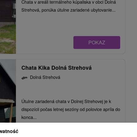
Chata v areáli termálneho kúpaliska v obci Dolná
Strehová, ponúka útulne zariadené ubytovanie...
POKAZ
Chata Kika Dolná Strehová
Dolná Strehová
Útulne zariadená chata v Dolnej Strehovej je k
dispozícii počas letnej sezóny od polovice apríla do
konca...
watność