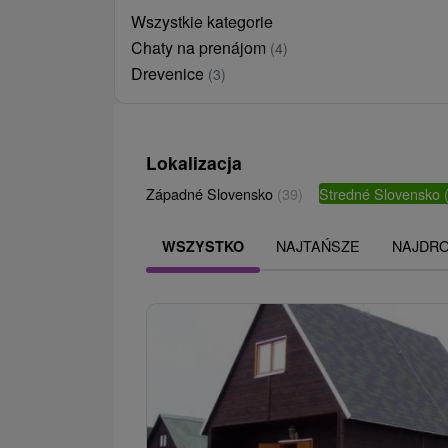
Wszystkie kategorie
Chaty na prenájom
(4)
Drevenice
(3)
Lokalizacja
Západné Slovensko
(39)
Stredné Slovensko
NAJTAŃSZE
NAJDR
WSZYSTKO