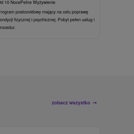
d 10 Noce
Pełne Wyżywienie
Grand 
rogram postcovidowy mający na celu poprawę
Od 2 Noce
A
ondycji fizycznej i psychicznej. Pobyt pełen usług i
Ciesz się z
rocedur.
wrażeń poby
atrakcje wod
zobacz wszystko