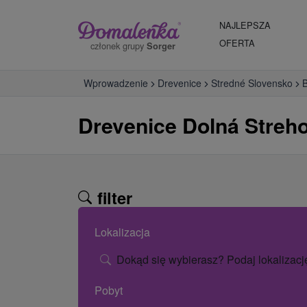
NAJLEPSZA
OFERTA
członek grupy
Sorger
Wprowadzenie
Drevenice
Stredné Slovensko
B
Drevenice Dolná Streh
filter
Lokalizacja
Dokąd się wybierasz? Podaj lokalizacj
Pobyt