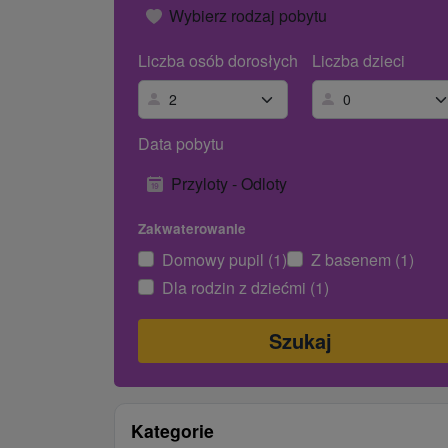
Wybierz rodzaj pobytu
Liczba osób dorosłych
Liczba dzieci
Data pobytu
Przyloty - Odloty
Zakwaterowanie
Domowy pupil (1)
Z basenem (1)
Dla rodzin z dziećmi (1)
Kategorie