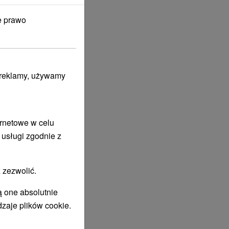
e prawo
i reklamy, używamy
ernetowe w celu
 usługi zgodnie z
 zezwolić.
ą one absolutnie
dzaje plików cookie.