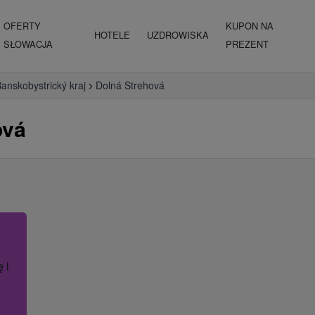
OFERTY
KUPON NA
HOTELE
UZDROWISKA
SŁOWACJA
PREZENT
anskobystrický kraj
Dolná Strehová
ová
ę lub nazwę hotelu.