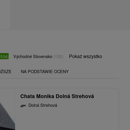
Pokaż wszystko
(534)
Východné Slovensko
(132)
OŻSZE
NA PODSTAWIE OCENY
Chata Monika Dolná Strehová
Dolná Strehová