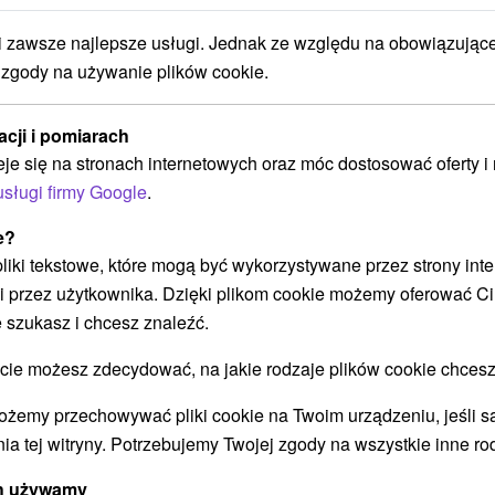
POKAZ
zawsze najlepsze usługi. Jednak ze względu na obowiązując
 zgody na używanie plików cookie.
Chaty Kvietok Dolná Strehová
acji i pomiarach
Dolná Strehová
eje się na stronach internetowych oraz móc dostosować oferty 
usługi firmy Google
.
e?
Ubytovanie na juhu Slovenska v obci Dolná
 pliki tekstowe, które mogą być wykorzystywane przez strony int
Strehová v dvoch chatkách so spáľňou, kompletne
i przez użytkownika. Dzięki plikom cookie możemy oferować Ci
zariadeným...
 szukasz i chcesz znaleźć.
 możesz zdecydować, na jakie rodzaje plików cookie chcesz
POKAZ
ożemy przechowywać pliki cookie na Twoim urządzeniu, jeśli s
ia tej witryny. Potrzebujemy Twojej zgody na wszystkie inne ro
ych używamy