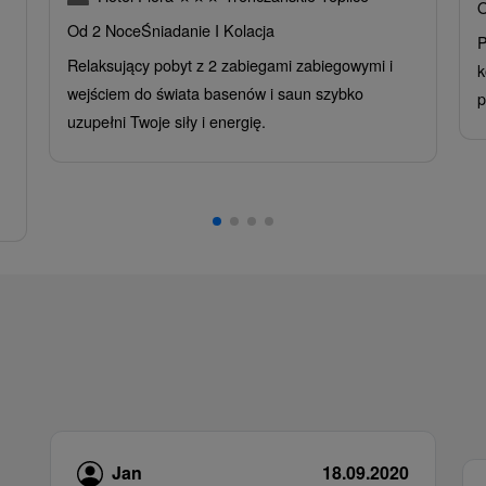
O
Od 2 Noce
Śniadanie I Kolacja
P
Relaksujący pobyt z 2 zabiegami zabiegowymi i
k
wejściem do świata basenów i saun szybko
p
uzupełni Twoje siły i energię.
Jan
18.09.2020