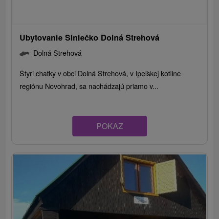
Ubytovanie Slniečko Dolná Strehová
Dolná Strehová
Štyri chatky v obci Dolná Strehová, v Ipeľskej kotline
regiónu Novohrad, sa nachádzajú priamo v...
POKAZ