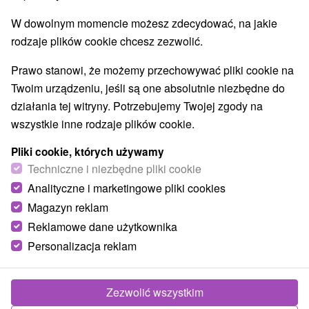
W dowolnym momencie możesz zdecydować, na jakie
rodzaje plików cookie chcesz zezwolić.
Prawo stanowi, że możemy przechowywać pliki cookie na
Twoim urządzeniu, jeśli są one absolutnie niezbędne do
działania tej witryny. Potrzebujemy Twojej zgody na
wszystkie inne rodzaje plików cookie.
Pliki cookie, których używamy
Techniczne i niezbędne pliki cookie
Analityczne i marketingowe pliki cookies
Magazyn reklam
Reklamowe dane użytkownika
Personalizacja reklam
TRIOubytko Dolná Strehová
Dolná Strehová
Zezwolić wszystkim
Tri samostatné chatky na juhu Slovenska, v