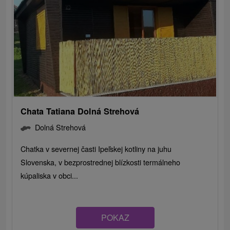
Chata Tatiana Dolná Strehová
Dolná Strehová
Chatka v severnej časti Ipeľskej kotliny na juhu
Slovenska, v bezprostrednej blízkosti termálneho
kúpaliska v obci...
POKAZ