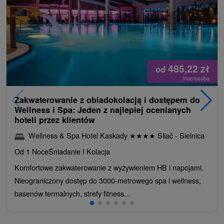
485,22
zł
od
/noc/osoba
Zakwaterowanie z obiadokolacją i dostępem do
Wellness i Spa: Jeden z najlepiej ocenianych
hoteli przez klientów
Wellness & Spa Hotel Kaskady
★
★
★
★
Sliač - Sielnica
Od 1 Noce
Śniadanie I Kolacja
Komfortowe zakwaterowanie z wyżywieniem HB i napojami.
Nieograniczony dostęp do 3000-metrowego spa i wellness,
basenów termalnych, strefy fitness...