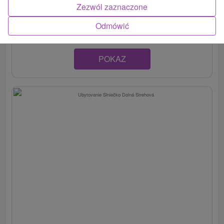
bezprostrednej blízkosti termálneho kúpaliska v obci
Zezwól zaznaczone
Dolná...
Odmówić
POKAZ