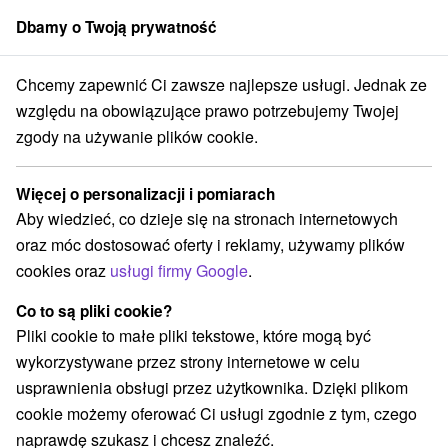
Dbamy o Twoją prywatność
członek grupy
Sorger
Chcemy zapewnić Ci zawsze najlepsze usługi. Jednak ze
enájom
Stredné Slovensko
Banskobystrický kraj
Dolná Strehová
względu na obowiązujące prawo potrzebujemy Twojej
zgody na używanie plików cookie.
Chaty na prenájom Dolná Strehová
Więcej o personalizacji i pomiarach
Kategorie
Aby wiedzieć, co dzieje się na stronach internetowych
oraz móc dostosować oferty i reklamy, używamy plików
Wszystkie kategorie
Chaty na prenájom
(4)
cookies oraz
usługi firmy Google
.
Drevenice
(3)
Co to są pliki cookie?
Pliki cookie to małe pliki tekstowe, które mogą być
Wybierz lokalizację lub datę
wykorzystywane przez strony internetowe w celu
usprawnienia obsługi przez użytkownika. Dzięki plikom
NAJTAŃSZE
NAJDROŻSZE
NA PO
WSZYSTKO
cookie możemy oferować Ci usługi zgodnie z tym, czego
naprawdę szukasz i chcesz znaleźć.