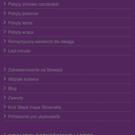
Pobyty zimowe narciarskie
Pobyty jesienne
Pobyty letnie
Pobyty w spa
Romantyczny weekend dla dwojga
Last minute
Zakwaterowanie na Słowacji
Wdzięki kobiece
Blog
Zawody
Kvíz Slepá mapa Slovenska
Prihlásenie pre ubytovateľa