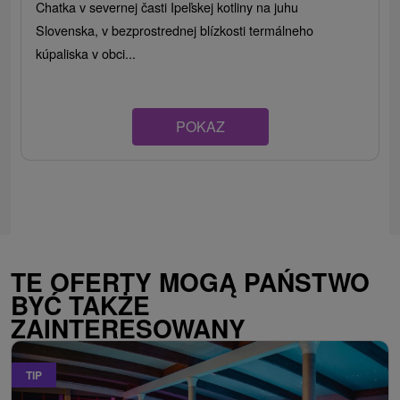
Chatka v severnej časti Ipeľskej kotliny na juhu
Slovenska, v bezprostrednej blízkosti termálneho
kúpaliska v obci...
POKAZ
TE OFERTY MOGĄ PAŃSTWO
BYĆ TAKŻE
ZAINTERESOWANY
TIP