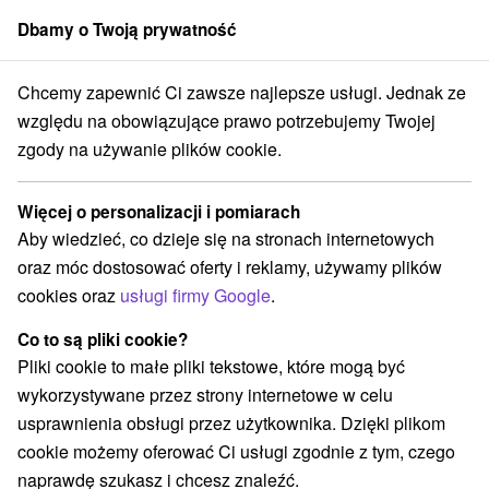
Dbamy o Twoją prywatność
członek grupy
Sorger
Chcemy zapewnić Ci zawsze najlepsze usługi. Jednak ze
Specjalne oferty na Słowacji
Bony wakacyjne na Słowacji
Spać
względu na obowiązujące prawo potrzebujemy Twojej
zgody na używanie plików cookie.
Najlepsze opinie bony wakacyjne
na Słowacji Spać
Więcej o personalizacji i pomiarach
Aby wiedzieć, co dzieje się na stronach internetowych
Kategorie
oraz móc dostosować oferty i reklamy, używamy plików
cookies oraz
usługi firmy Google
.
Wszystkie kategorie
Pobyty z rabatem
(8)
Wellness pobyty
Wyjazdy weekendowe
(15)
(14)
Co to są pliki cookie?
Romantyczne wypady
Pobyty dla seniorów
(2)
(1)
Pliki cookie to małe pliki tekstowe, które mogą być
Wakacje rodzinne
(8)
wykorzystywane przez strony internetowe w celu
usprawnienia obsługi przez użytkownika. Dzięki plikom
cookie możemy oferować Ci usługi zgodnie z tym, czego
Wybierz lokalizację lub datę
naprawdę szukasz i chcesz znaleźć.