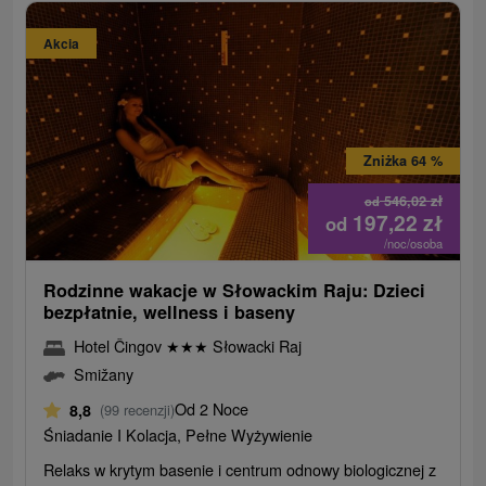
Akcia
Zniżka 64 %
546,02
zł
od
197,22
zł
od
/noc/osoba
Rodzinne wakacje w Słowackim Raju: Dzieci
bezpłatnie, wellness i baseny
Hotel Čingov
★
★
★
Słowacki Raj
Smižany
Od 2 Noce
8,8
(99 recenzji)
Śniadanie I Kolacja, Pełne Wyżywienie
Relaks w krytym basenie i centrum odnowy biologicznej z