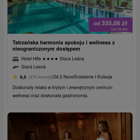
335,06
zł
od
/noc/osoba
Tatrzańska harmonia spokoju i wellness z
nieograniczonym dostępem
Hotel Hills
★
★
★
★
Stara Leśna
Stará Lesná
Od 2 Noce
Śniadanie I Kolacja
9,5
(475 recenzji)
Doskonały relaks w krytym i zewnętrznym centrum
wellness oraz doskonała gastronomia.