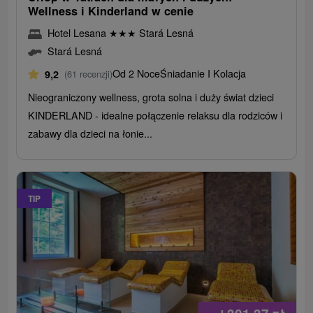
Wellness i Kinderland w cenie
Hotel Lesana
★
★
★
Stará Lesná
Stará Lesná
Od 2 Noce
Śniadanie I Kolacja
9,2
(61 recenzji)
Nieograniczony wellness, grota solna i duży świat dzieci
KINDERLAND - idealne połączenie relaksu dla rodziców i
zabawy dla dzieci na łonie...
TIP