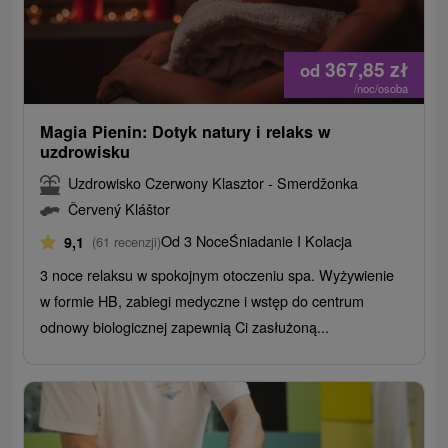
367,85
zł
od
/noc/osoba
Magia Pienin: Dotyk natury i relaks w
uzdrowisku
Uzdrowisko Czerwony Klasztor - Smerdžonka
Červený Kláštor
Od 3 Noce
Śniadanie I Kolacja
9,1
(61 recenzji)
3 noce relaksu w spokojnym otoczeniu spa. Wyżywienie
w formie HB, zabiegi medyczne i wstęp do centrum
odnowy biologicznej zapewnią Ci zasłużoną...