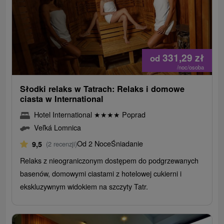
331,29
zł
od
/noc/osoba
Słodki relaks w Tatrach: Relaks i domowe
ciasta w International
Hotel International
★
★
★
★
Poprad
Veľká Lomnica
Od 2 Noce
Śniadanie
9,5
(2 recenzji)
Relaks z nieograniczonym dostępem do podgrzewanych
basenów, domowymi ciastami z hotelowej cukierni i
ekskluzywnym widokiem na szczyty Tatr.