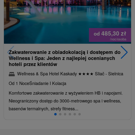
485,30
zł
od
/noc/osoba
Zakwaterowanie z obiadokolacją i dostępem do
Wellness i Spa: Jeden z najlepiej ocenianych
hoteli przez klientów
Wellness & Spa Hotel Kaskady
★
★
★
★
Sliač - Sielnica
Od 1 Noce
Śniadanie I Kolacja
Komfortowe zakwaterowanie z wyżywieniem HB i napojami.
Nieograniczony dostęp do 3000-metrowego spa i wellness,
basenów termalnych, strefy fitness...