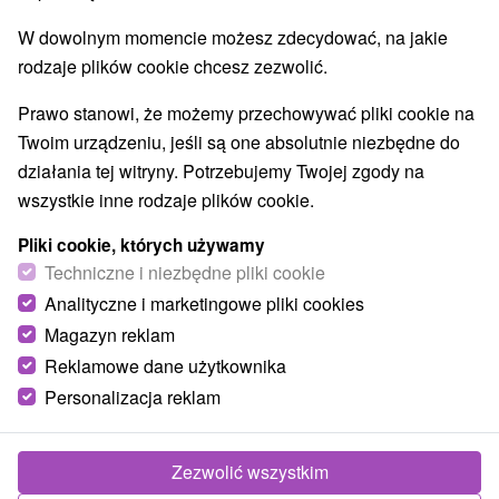
Najlepiej sprzedające
W dowolnym momencie możesz zdecydować, na jakie
rodzaje plików cookie chcesz zezwolić.
Prawo stanowi, że możemy przechowywać pliki cookie na
Wsie i miasta
Twoim urządzeniu, jeśli są one absolutnie niezbędne do
działania tej witryny. Potrzebujemy Twojej zgody na
Vyšné Ružbachy
(7)
Stará Lesná
(5)
wszystkie inne rodzaje plików cookie.
NAJTAŃSZE
NAJDROŻSZE
NA PODSTAWIE OCENY
Pliki cookie, których używamy
Techniczne i niezbędne pliki cookie
Analityczne i marketingowe pliki cookies
Magazyn reklam
Reklamowe dane użytkownika
Personalizacja reklam
Zezwolić wszystkim
Zniżka 10 %