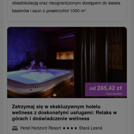
obiadokolacją oraz nieograniczonym dostępem do świata
basenów i saun o powierzchni 1000 m².
285,42
zł
od
/noc/osoba
Zatrzymaj się w ekskluzywnym hotelu
wellness z doskonałymi usługami: Relaks w
górach i doświadczenie wellness
Hotel Horizont Resort
★
★
★
★
Stará Lesná