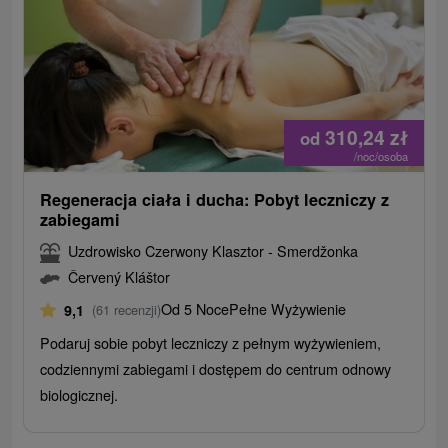
310,24
zł
od
/noc/osoba
Regeneracja ciała i ducha: Pobyt leczniczy z
zabiegami
Uzdrowisko Czerwony Klasztor - Smerdžonka
Červený Kláštor
Od 5 Noce
Pełne Wyżywienie
9,1
(61 recenzji)
Podaruj sobie pobyt leczniczy z pełnym wyżywieniem,
codziennymi zabiegami i dostępem do centrum odnowy
biologicznej.