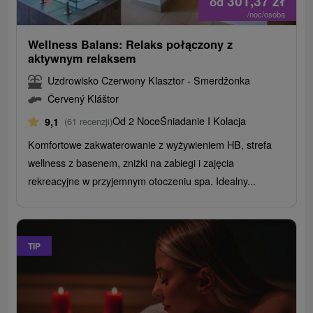
301,37
zł
od
/noc/osoba
Wellness Balans: Relaks połączony z
aktywnym relaksem
Uzdrowisko Czerwony Klasztor - Smerdžonka
Červený Kláštor
Od 2 Noce
Śniadanie I Kolacja
9,1
(61 recenzji)
Komfortowe zakwaterowanie z wyżywieniem HB, strefa
wellness z basenem, zniżki na zabiegi i zajęcia
rekreacyjne w przyjemnym otoczeniu spa. Idealny...
TIP