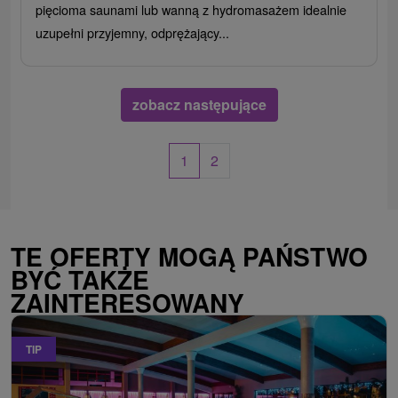
pięcioma saunami lub wanną z hydromasażem idealnie
uzupełni przyjemny, odprężający...
zobacz następujące
1
2
TE OFERTY MOGĄ PAŃSTWO
BYĆ TAKŻE
ZAINTERESOWANY
TIP