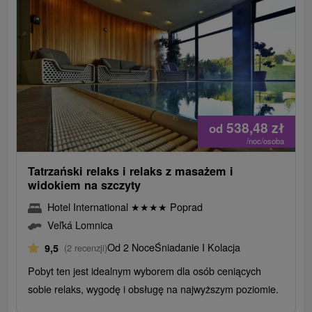
538,48
zł
od
/noc/osoba
Tatrzański relaks i relaks z masażem i
widokiem na szczyty
Hotel International
★
★
★
★
Poprad
Veľká Lomnica
Od 2 Noce
Śniadanie I Kolacja
9,5
(2 recenzji)
Pobyt ten jest idealnym wyborem dla osób ceniących
sobie relaks, wygodę i obsługę na najwyższym poziomie.