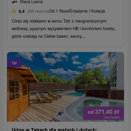
Stará Lesná
Od 1 Noce
Śniadanie I Kolacja
9,4
(395 recenzji)
Ciesz się relaksem w sercu Tatr z nieograniczonym
wellness, pysznym wyżywieniem HB i komfortem hotelu,
gdzie czekają na Ciebie basen, sauny,...
TIP
371,40
zł
od
/noc/osoba
Urlop w Tatrach dla małych i dużych: