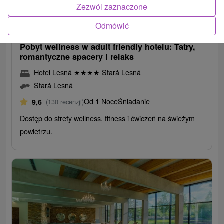
332,40
zł
Zezwól zaznaczone
od
299,16
zł
od
Odmówić
/noc/osoba
Pobyt wellness w adult friendly hotelu: Tatry,
romantyczne spacery i relaks
Hotel Lesná
★
★
★
★
Stará Lesná
Stará Lesná
Od 1 Noce
Śniadanie
9,6
(130 recenzji)
Dostęp do strefy wellness, fitness i ćwiczeń na świeżym
powietrzu.