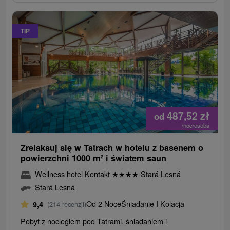
TIP
487,52
zł
od
/noc/osoba
Zrelaksuj się w Tatrach w hotelu z basenem o
powierzchni 1000 m² i światem saun
Wellness hotel Kontakt
★
★
★
★
Stará Lesná
Stará Lesná
Od 2 Noce
Śniadanie I Kolacja
9,4
(214 recenzji)
Pobyt z noclegiem pod Tatrami, śniadaniem i