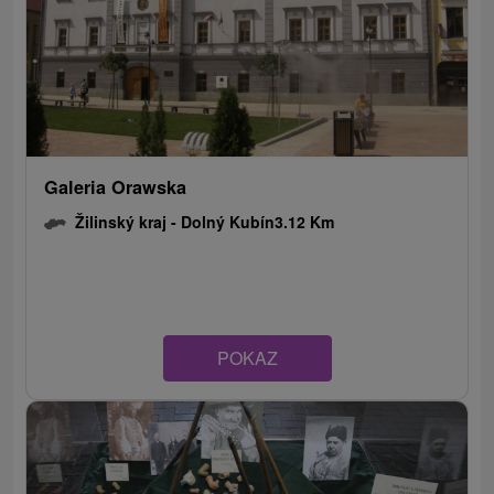
Galeria Orawska
Žilinský kraj -
Dolný Kubín
3.12 Km
POKAZ