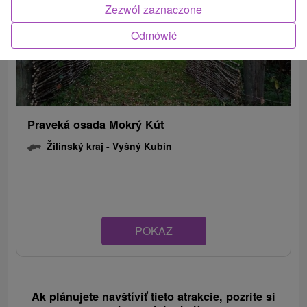
Zezwól zaznaczone
Odmówić
Praveká osada Mokrý Kút
Žilinský kraj -
Vyšný Kubín
POKAZ
Ak plánujete navštíviť tieto atrakcie, pozrite si