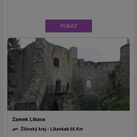
POKAZ
Zamek Likava
Žilinský kraj -
Likavka
8.55 Km