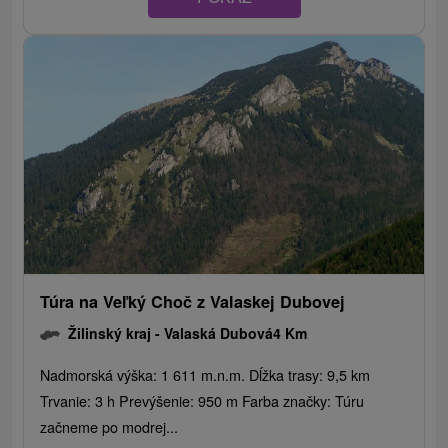
Túra na Veľký Choč z Valaskej Dubovej
Žilinský kraj -
Valaská Dubová
4 Km
Nadmorská výška: 1 611 m.n.m. Dĺžka trasy: 9,5 km
Trvanie: 3 h Prevýšenie: 950 m Farba značky: Túru
začneme po modrej...