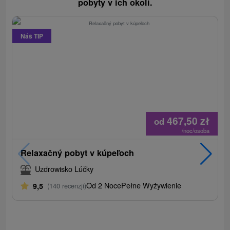
pobyty v ich okolí.
Náš TIP
467,50
zł
od
/noc/osoba
Relaxačný pobyt v kúpeľoch
Uzdrowisko Lúčky
Od 2 Noce
Pełne Wyżywienie
9,5
(140 recenzji)