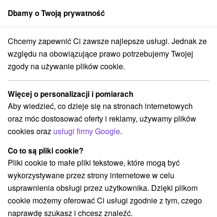
Dbamy o Twoją prywatność
członek grupy
Sorger
Chcemy zapewnić Ci zawsze najlepsze usługi. Jednak ze
rakcje na Słowacji
Stredné Slovensko
Žilinský kraj
Vyšný Kubín
względu na obowiązujące prawo potrzebujemy Twojej
zgody na używanie plików cookie.
Atrakcje na Słowacji Vyšný Kubín a
v okolí
Więcej o personalizacji i pomiarach
Aby wiedzieć, co dzieje się na stronach internetowych
Kategorie
oraz móc dostosować oferty i reklamy, używamy plików
cookies oraz
usługi firmy Google
.
Wszystkie kategorie
Muzea i galerie
Skanseny
(1)
(1)
Zamki
(1)
Co to są pliki cookie?
Pliki cookie to małe pliki tekstowe, które mogą być
wykorzystywane przez strony internetowe w celu
usprawnienia obsługi przez użytkownika. Dzięki plikom
cookie możemy oferować Ci usługi zgodnie z tym, czego
naprawdę szukasz i chcesz znaleźć.