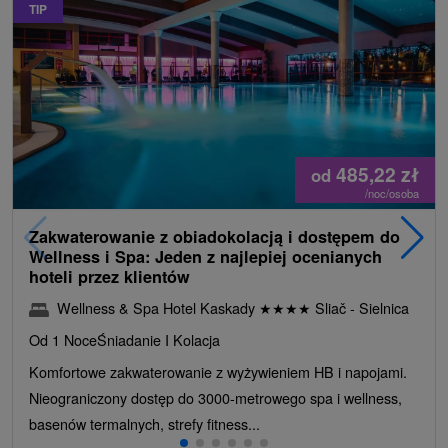
TIP
485,22
zł
od
/noc/osoba
Zakwaterowanie z obiadokolacją i dostępem do
Wellness i Spa: Jeden z najlepiej ocenianych
hoteli przez klientów
Wellness & Spa Hotel Kaskady
★
★
★
★
Sliač - Sielnica
Od 1 Noce
Śniadanie I Kolacja
Komfortowe zakwaterowanie z wyżywieniem HB i napojami.
Nieograniczony dostęp do 3000-metrowego spa i wellness,
basenów termalnych, strefy fitness...