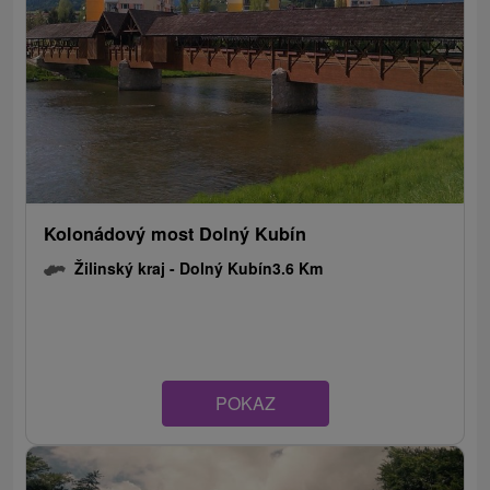
Kolonádový most Dolný Kubín
Žilinský kraj -
Dolný Kubín
3.6 Km
POKAZ