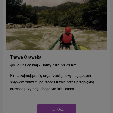
Tratwa Orawska
Žilinský kraj -
Dolný Kubín
3.73 Km
Firma zajmująca się organizacją niewymagających
spływów tratwami po rzece Orawie przez przepiękną
orawską przyrodę z bogatym kilkuletnim...
POKAZ