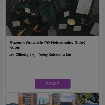
Muzeum Orawskie PO Hviezdoslav Dolný
Kubín
Žilinský kraj -
Dolný Kubín
3.13 Km
POKAZ