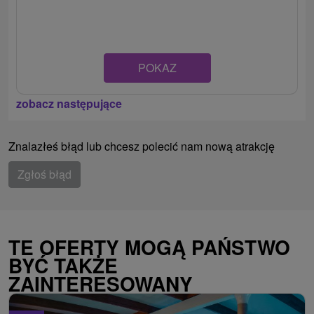
POKAZ
zobacz następujące
Znalazłeś błąd lub chcesz polecić nam nową atrakcję
Zgłoś błąd
TE OFERTY MOGĄ PAŃSTWO
BYĆ TAKŻE
ZAINTERESOWANY