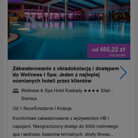
485,22
zł
od
/noc/osoba
Zakwaterowanie z obiadokolacją i dostępem
do Wellness i Spa: Jeden z najlepiej
ocenianych hoteli przez klientów
Wellness & Spa Hotel Kaskady
★
★
★
★
Sliač -
Sielnica
Od 1 Noce
Śniadanie I Kolacja
Komfortowe zakwaterowanie z wyżywieniem HB i
napojami. Nieograniczony dostęp do 3000-metrowego
spa i wellness, basenów termalnych, strefy fitness...