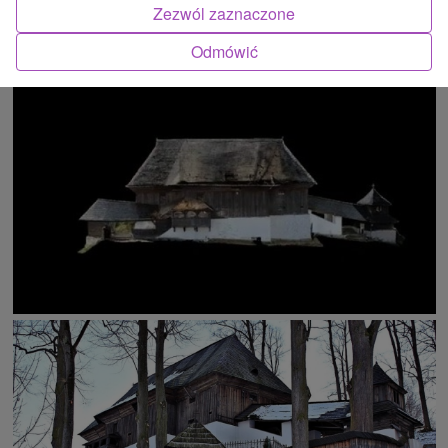
Zezwól zaznaczone
Odmówić
ATRAKCJĄ