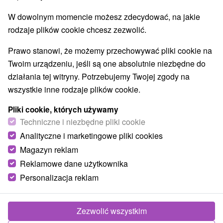
W dowolnym momencie możesz zdecydować, na jakie
rodzaje plików cookie chcesz zezwolić.
Prawo stanowi, że możemy przechowywać pliki cookie na
Twoim urządzeniu, jeśli są one absolutnie niezbędne do
działania tej witryny. Potrzebujemy Twojej zgody na
wszystkie inne rodzaje plików cookie.
Pliki cookie, których używamy
Techniczne i niezbędne pliki cookie
© OpenStreetMap
Analityczne i marketingowe pliki cookies
Region turystyczny
Magazyn reklam
Orava, Severné Slovensko, Žilinský kraj, Chočské vrchy,
Reklamowe dane użytkownika
Kubínska Hoľa, Oravská Magura
Personalizacja reklam
Znalazłeś błąd lub chcesz polecić nam nową atrakcję
Zezwolić wszystkim
Zgłoś błąd