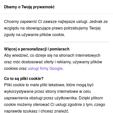
Dbamy o Twoją prywatność
członek grupy
Sorger
Chcemy zapewnić Ci zawsze najlepsze usługi. Jednak ze
sko
Žilinský kraj
Leštiny
Ewangelicki kościół artykularny Leština
względu na obowiązujące prawo potrzebujemy Twojej
zgody na używanie plików cookie.
Ewangelicki kościół artykularny
Leština
Więcej o personalizacji i pomiarach
Aby wiedzieć, co dzieje się na stronach internetowych
Wyświetl stronę internetową
Przejdź do
oraz móc dostosować oferty i reklamy, używamy plików
cookies oraz
usługi firmy Google
.
Opinii Google
Leštiny 12
GPS:
Co to są pliki cookie?
026 01 Leštiny
N +49° 11' 19''
Pliki cookie to małe pliki tekstowe, które mogą być
E +19° 20' 58.16''
wykorzystywane przez strony internetowe w celu
usprawnienia obsługi przez użytkownika. Dzięki plikom
cookie możemy oferować Ci usługi zgodnie z tym, czego
naprawdę szukasz i chcesz znaleźć.