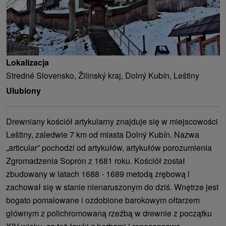
Lokalizacja
Stredné Slovensko, Žilinský kraj, Dolný Kubín, Leštiny
Ulubiony
Drewniany kościół artykularny znajduje się w miejscowości
Leštiny, zaledwie 7 km od miasta Dolný Kubín. Nazwa
„articular” pochodzi od artykułów, artykułów porozumienia
Zgromadzenia Sopron z 1681 roku. Kościół został
zbudowany w latach 1688 - 1689 metodą zrębową i
zachował się w stanie nienaruszonym do dziś. Wnętrze jest
bogato pomalowane i ozdobione barokowym ołtarzem
głównym z polichromowaną rzeźbą w drewnie z początku