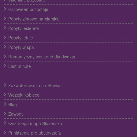
Halloween pozostaje
Pobyty zimowe narciarskie
Pobyty jesienne
Pobyty letnie
Pobyty w spa
Romantyczny weekend dla dwojga
Last minute
Zakwaterowanie na Słowacji
Wdzięki kobiece
Blog
Zawody
Kvíz Slepá mapa Slovenska
Prihlásenie pre ubytovateľa