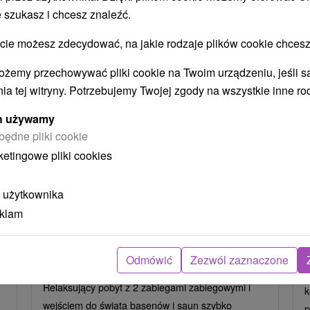
 szukasz i chcesz znaleźć.
 możesz zdecydować, na jakie rodzaje plików cookie chcesz
ożemy przechowywać pliki cookie na Twoim urządzeniu, jeśli s
ia tej witryny. Potrzebujemy Twojej zgody na wszystkie inne ro
ych używamy
będne pliki cookie
ł
405,43
zł
od
ketingowe pliki cookies
ba
/noc/osoba
Intensywny pobyt MINI RELAX:
 użytkownika
z
Szybka i skuteczna ucieczka od
eklam
stresu
Hotel Flóra
★
★
★
Trenczańskie Teplice
O
Odmówić
Zezwól zaznaczone
Od 2 Noce
Śniadanie I Kolacja
P
Relaksujący pobyt z 2 zabiegami zabiegowymi i
k
wejściem do świata basenów i saun szybko
p