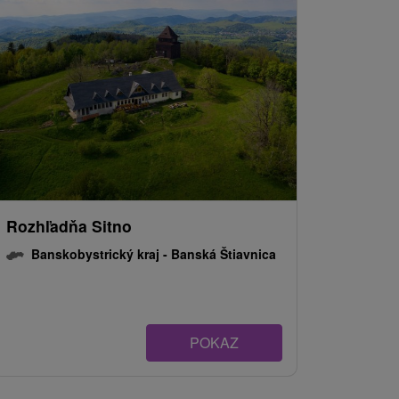
Rozhľadňa Sitno
Banskobystrický kraj -
Banská Štiavnica
POKAZ