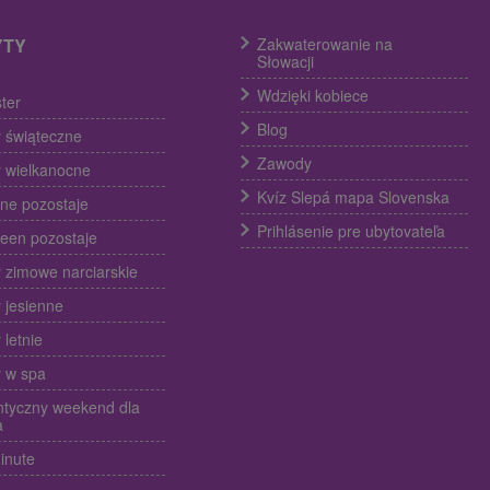
YTY
Zakwaterowanie na
Słowacji
Wdzięki kobiece
ter
Blog
 świąteczne
Zawody
 wielkanocne
Kvíz Slepá mapa Slovenska
ine pozostaje
Prihlásenie pre ubytovateľa
een pozostaje
 zimowe narciarskie
 jesienne
 letnie
 w spa
tyczny weekend dla
a
inute