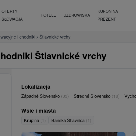
OFERTY
KUPON NA
HOTELE
UZDROWISKA
SŁOWACJA
PREZENT
wacyjne i chodniki
Štiavnické vrchy
hodniki Štiavnické vrchy
Lokalizacja
Západné Slovensko
(33)
Stredné Slovensko
(18)
Vých
Wsie i miasta
Krupina
(1)
Banská Štiavnica
(1)