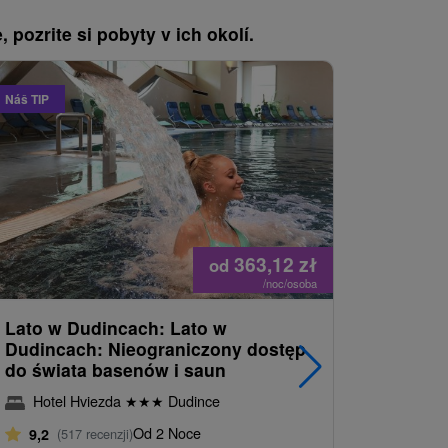
, pozrite si pobyty v ich okolí.
Náš TIP
363,12
zł
od
/noc/osoba
Lato w Dudincach: Lato w
Pobyt se
Dudincach: Nieograniczony dostęp
wyżywien
do świata basenów i saun
relaksac
Hotel Hviezda
★
★
★
Dudince
Hotel 
Od 2 Noce
9,2
(517 recenzji)
9,2
(517