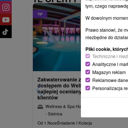
tym, czego naprawdę
TIP
W dowolnym momencie
Prawo stanowi, że m
niezbędne do działan
Pliki cookie, któr
Techniczne i niez
486,09
z
od
Analityczne i mar
/noc/oso
Magazyn reklam
Zakwaterowanie z obiadokolacją i
Reklamowe dane
dostępem do Wellness i Spa: Jeden 
Personalizacja r
najlepiej ocenianych hoteli przez
klientów
Wellness & Spa Hotel Kaskady
★
★
★
★
Sliač
- Sielnica
Od 1 Noce
Śniadanie I Kolacja