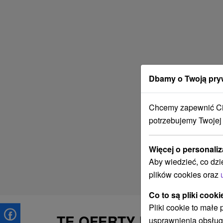
Dbamy o Twoją pry
Chcemy zapewnić Ci 
potrzebujemy Twojej
Więcej o personaliz
Aby wiedzieć, co dzi
plików cookies oraz
Co to są pliki cooki
Pliki cookie to małe
TE OFERTY MOGĄ PAŃ
usprawnienia obsług