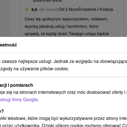
Od 2 Noce
Śniadanie I Kolacja
9,6
(24 recenzji)
Ciesz się spokojnym wypoczynkiem, relaksem,
wysoką jakością usług i komfortem, które
sprawią, że każdy dzień Twojego urlopu będzie
przyjemniejszy.
watność
zawsze najlepsze usługi. Jednak ze względu na obowiązując
➝ Pokračovať v prehl
 zgody na używanie plików cookie.
acji i pomiarach
eje się na stronach internetowych oraz móc dostosować oferty 
usługi firmy Google
.
e?
 pliki tekstowe, które mogą być wykorzystywane przez strony int
STWO BYĆ TAKŻE ZAINTERESO
i przez użytkownika. Dzięki plikom cookie możemy oferować Ci