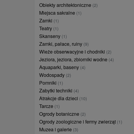
Obiekty architektoniczne
(2)
Miejsca sakralne
(1)
Zamki
(1)
Teatry
(1)
Skanseny
(1)
Zamki, pałace, ruiny
(9)
Wieże obserwacyjne i chodniki
(2)
Jeziora, jeziora, zbiorniki wodne
(4)
Aquaparki, baseny
(4)
Wodospady
(2)
Pomniki
(1)
Zabytki techniki
(4)
Atrakcje dla dzieci
(10)
Tarcze
(1)
Ogrody botaniczne
(2)
Ogrody zoologiczne i fermy zwierząt
(1)
Muzea i galerie
(3)