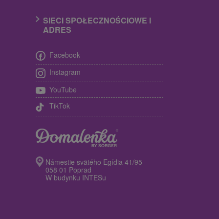
SIECI SPOŁECZNOŚCIOWE I
ADRES
Facebook
Instagram
YouTube
TikTok
Námestie svätého Egídia 41/95
058 01 Poprad
W budynku INTESu