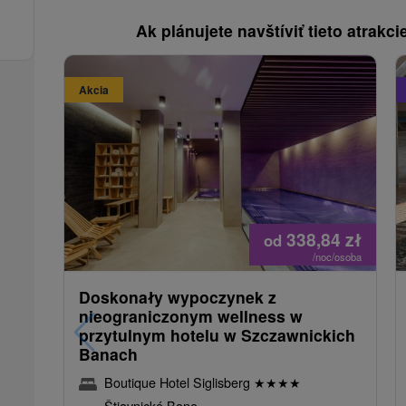
Ak plánujete navštíviť tieto atrakcie
Akcia
338,84
zł
od
/noc/osoba
Doskonały wypoczynek z
nieograniczonym wellness w
przytulnym hotelu w Szczawnickich
Banach
Boutique Hotel Siglisberg
★
★
★
★
Štiavnické Bane