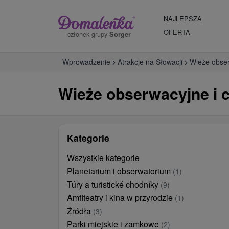
NAJLEPSZA
OFERTA
członek grupy
Sorger
Wprowadzenie
Atrakcje na Słowacji
Wieże obser
Wieże obserwacyjne i c
Kategorie
Wszystkie kategorie
Planetarium i obserwatorium
(1)
Túry a turistické chodníky
(9)
Amfiteatry i kina w przyrodzie
(1)
Źródła
(3)
Parki miejskie i zamkowe
(2)