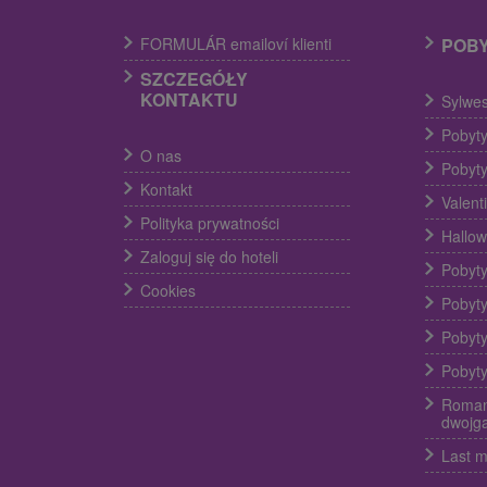
FORMULÁR emailoví klienti
POB
SZCZEGÓŁY
KONTAKTU
Sylwes
Pobyty
O nas
Pobyty
Kontakt
Valent
Polityka prywatności
Hallow
Zaloguj się do hoteli
Pobyty
Cookies
Pobyty
Pobyty
Pobyty
Roman
dwojg
Last m