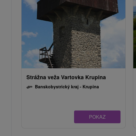
Strážna veža Vartovka Krupina
Banskobystrický kraj -
Krupina
POKAZ