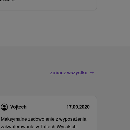
wrażeń poby
atrakcje wod
zobacz wszystko
Vojtech
17.09.2020
Maksymalne zadowolenie z wyposażenia
zakwaterowania w Tatrach Wysokich.