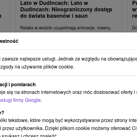
Lato w Dudincach: Lato w
P
Dudincach: Nieograniczony dostęp
w
h
do świata basenów i saun
r
Relaks w wodzie uzupełniają animacje, rowery,
Do
tenis stołowy, fitness i zabiegi relaksacyjne.
do
watność
ws
re
zawsze najlepsze usługi. Jednak ze względu na obowiązując
up
 zgody na używanie plików cookie.
Załaduj więcej
acji i pomiarach
eje się na stronach internetowych oraz móc dostosować oferty 
usługi firmy Google
.
e?
STWO BYĆ TAKŻE ZAINTERESO
 pliki tekstowe, które mogą być wykorzystywane przez strony int
i przez użytkownika. Dzięki plikom cookie możemy oferować Ci
 szukasz i chcesz znaleźć.