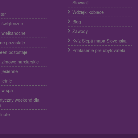
Słowacji
Wdzięki kobiece
ter
Blog
 świąteczne
Zawody
 wielkanocne
Kvíz Slepá mapa Slovenska
ine pozostaje
Prihlásenie pre ubytovateľa
een pozostaje
 zimowe narciarskie
 jesienne
 letnie
 w spa
tyczny weekend dla
a
inute