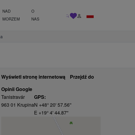
NAD
O
MORZEM
NAS
na
Wyświetl stronę internetową
Przejdź do
Opinii Google
Tanistravár
GPS:
963 01 Krupina
N +48° 20' 57.56''
E +19° 4' 44.87''