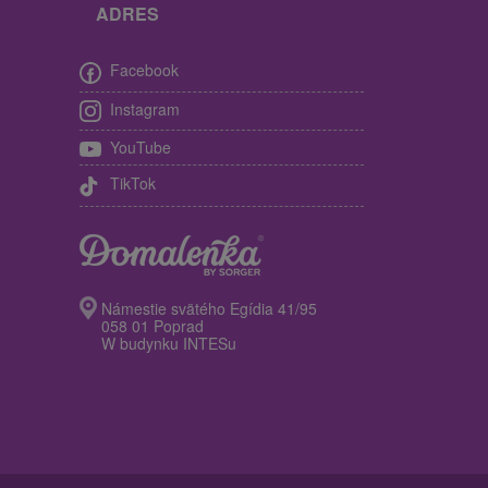
ADRES
Facebook
Instagram
YouTube
TikTok
Námestie svätého Egídia 41/95
058 01 Poprad
W budynku INTESu