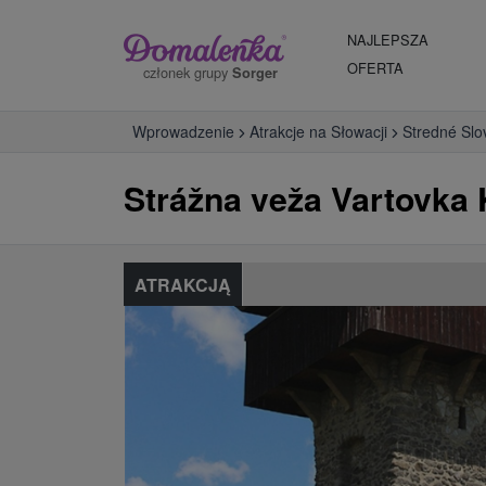
NAJLEPSZA
OFERTA
członek grupy
Sorger
Wprowadzenie
Atrakcje na Słowacji
Stredné Slo
Strážna veža Vartovka 
ATRAKCJĄ