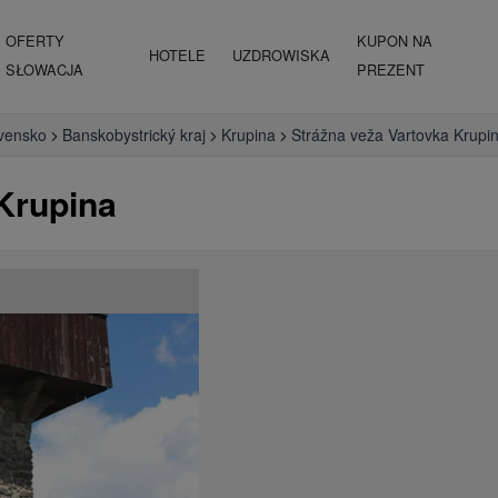
OFERTY
KUPON NA
HOTELE
UZDROWISKA
SŁOWACJA
PREZENT
vensko
Banskobystrický kraj
Krupina
Strážna veža Vartovka Krupi
Krupina