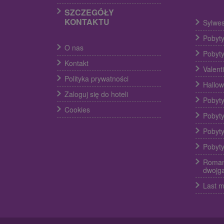
SZCZEGÓŁY
KONTAKTU
Sylwes
Pobyty
O nas
Pobyty
Kontakt
Valent
Polityka prywatności
Hallow
Zaloguj się do hoteli
Pobyty
Cookies
Pobyty
Pobyty
Pobyty
Roman
dwojg
Last m