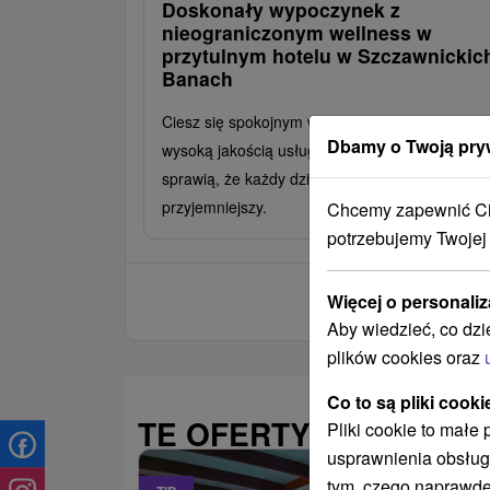
Doskonały wypoczynek z
nieograniczonym wellness w
przytulnym hotelu w Szczawnickic
Banach
Ciesz się spokojnym wypoczynkiem, relaksem,
Dbamy o Twoją pry
wysoką jakością usług i komfortem, które
sprawią, że każdy dzień Twojego urlopu będzie
przyjemniejszy.
Chcemy zapewnić Ci 
potrzebujemy Twojej
Więcej o personaliz
Aby wiedzieć, co dzi
plików cookies oraz
Co to są pliki cooki
TE OFERTY MOGĄ PAŃ
Pliki cookie to małe
usprawnienia obsług
tym, czego naprawdę