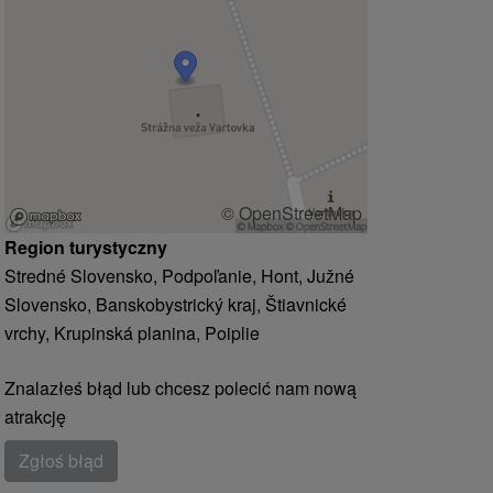
© OpenStreetMap
Region turystyczny
Stredné Slovensko, Podpoľanie, Hont, Južné
Slovensko, Banskobystrický kraj, Štiavnické
vrchy, Krupinská planina, Poiplie
Znalazłeś błąd lub chcesz polecić nam nową
atrakcję
Zgłoś błąd