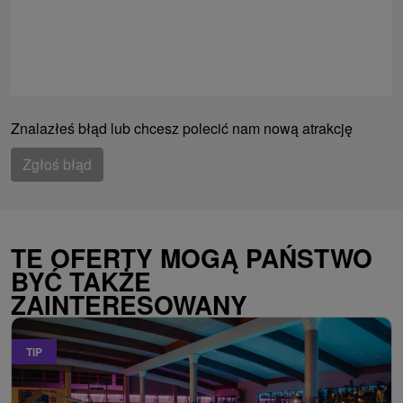
Znalazłeś błąd lub chcesz polecić nam nową atrakcję
Zgłoś błąd
TE OFERTY MOGĄ PAŃSTWO
BYĆ TAKŻE
ZAINTERESOWANY
TIP