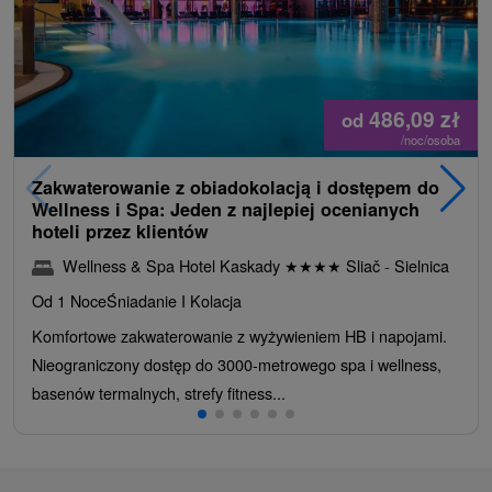
486,09
zł
od
/noc/osoba
Zakwaterowanie z obiadokolacją i dostępem do
Wellness i Spa: Jeden z najlepiej ocenianych
hoteli przez klientów
Wellness & Spa Hotel Kaskady
★
★
★
★
Sliač - Sielnica
Od 1 Noce
Śniadanie I Kolacja
Komfortowe zakwaterowanie z wyżywieniem HB i napojami.
Nieograniczony dostęp do 3000-metrowego spa i wellness,
basenów termalnych, strefy fitness...