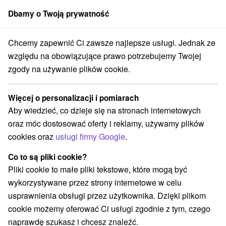
Dbamy o Twoją prywatność
członek grupy
Sorger
Chcemy zapewnić Ci zawsze najlepsze usługi. Jednak ze
kcje na Słowacji
Wieże obserwacyjne i chodniki
Oravské Beskydy
względu na obowiązujące prawo potrzebujemy Twojej
zgody na używanie plików cookie.
Wieże obserwacyjne i chodniki
Oravské Beskydy
Więcej o personalizacji i pomiarach
Aby wiedzieć, co dzieje się na stronach internetowych
Kategorie
oraz móc dostosować oferty i reklamy, używamy plików
cookies oraz
usługi firmy Google
.
Wszystkie kategorie
Muzea i galerie
(1)
Escaperoom
Atrakcje dla dzieci
(1)
(2)
Co to są pliki cookie?
Zabytki techniki
Wieże obserwacyjne i chodniki
(1)
(3)
Pliki cookie to małe pliki tekstowe, które mogą być
Chaty górskie
Miejsca sakralne
(1)
(1)
wykorzystywane przez strony internetowe w celu
Ośrodek narciarski
Túry a turistické chodníky
(1)
(1)
usprawnienia obsługi przez użytkownika. Dzięki plikom
cookie możemy oferować Ci usługi zgodnie z tym, czego
naprawdę szukasz i chcesz znaleźć.
Wsie i miasta