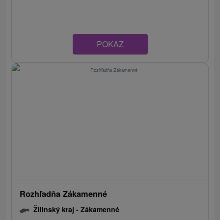
POKAZ
Rozhľadňa Zákamenné
Žilinský kraj -
Zákamenné