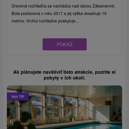
Drevená rozhľadňa sa nachádza nad obcou Zákamenné.
Bola postavená v roku 2017 a jej výška dosahuje 15
metrov. Vrchol rozhľadne poskytuje...
POKAZ
Ak plánujete navštíviť tieto atrakcie, pozrite si
pobyty v ich okolí.
Náš TIP