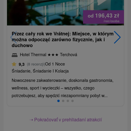
196,43
zł
od
/noc/osoba
Przez cały rok we Vrátnej: Miejsce, w którym
można odpocząć zarówno fizycznie, jak i
duchowo
Hotel Thermal
★
★
★
Terchová
Od 1 Noce
9,3
(8 recenzji)
Śniadanie, Śniadanie I Kolacja
Nowoczesne zakwaterowanie, doskonała gastronomia,
wellness, sport i wycieczki – wszystko, czego
potrzebujesz, aby spędzić niezapomniany pobyt w...
➝ Pokračovať v prehliadaní atrakcií