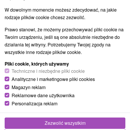
Oravská Polhora
(1)
Zákamenné
(1)
W dowolnym momencie możesz zdecydować, na jakie
rodzaje plików cookie chcesz zezwolić.
Prawo stanowi, że możemy przechowywać pliki cookie na
Twoim urządzeniu, jeśli są one absolutnie niezbędne do
działania tej witryny. Potrzebujemy Twojej zgody na
wszystkie inne rodzaje plików cookie.
Pliki cookie, których używamy
Techniczne i niezbędne pliki cookie
Analityczne i marketingowe pliki cookies
Magazyn reklam
Reklamowe dane użytkownika
Wieża widokowa w przełęczy Beskidów
Oravská Lesná
Personalizacja reklam
Žilinský kraj -
Oravská Lesná
Zezwolić wszystkim