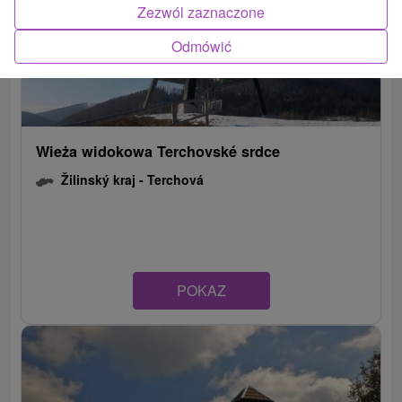
Zezwól zaznaczone
Odmówić
Wieża widokowa Terchovské srdce
Žilinský kraj -
Terchová
POKAZ