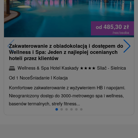
485,30
zł
od
/noc/osoba
Zakwaterowanie z obiadokolacją i dostępem do
Wellness i Spa: Jeden z najlepiej ocenianych
hoteli przez klientów
Wellness & Spa Hotel Kaskady
★
★
★
★
Sliač - Sielnica
Od 1 Noce
Śniadanie I Kolacja
Komfortowe zakwaterowanie z wyżywieniem HB i napojami.
Nieograniczony dostęp do 3000-metrowego spa i wellness,
basenów termalnych, strefy fitness...