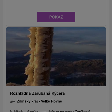
POKAZ
Rozhľadňa Zarúbaná Kýčera
Žilinský kraj -
Veľké Rovné
Vyhliadková veže sa nachádza na vrchu Zarúbaná