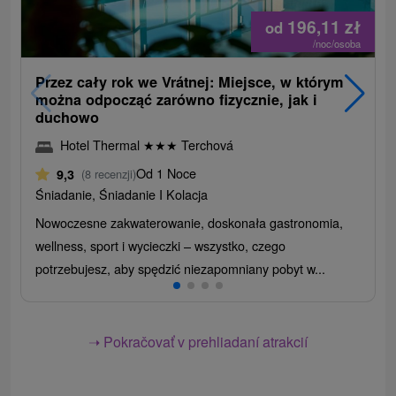
196,11
zł
od
/noc/osoba
Przez cały rok we Vrátnej: Miejsce, w którym
można odpocząć zarówno fizycznie, jak i
duchowo
Hotel Thermal
★
★
★
Terchová
Od 1 Noce
9,3
(8 recenzji)
Śniadanie, Śniadanie I Kolacja
Nowoczesne zakwaterowanie, doskonała gastronomia,
wellness, sport i wycieczki – wszystko, czego
potrzebujesz, aby spędzić niezapomniany pobyt w...
➝ Pokračovať v prehliadaní atrakcií