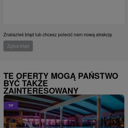
Znalazłeś błąd lub chcesz polecić nam nową atrakcję
Zgłoś błąd
TE OFERTY MOGĄ PAŃSTWO
BYĆ TAKŻE
ZAINTERESOWANY
TIP