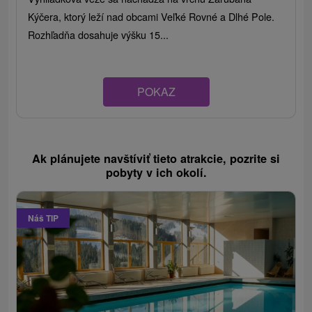
Kýčera, ktorý leží nad obcami Veľké Rovné a Dlhé Pole.
Rozhľadňa dosahuje výšku 15...
POKAZ
Ak plánujete navštíviť tieto atrakcie, pozrite si
pobyty v ich okolí.
Náš TIP