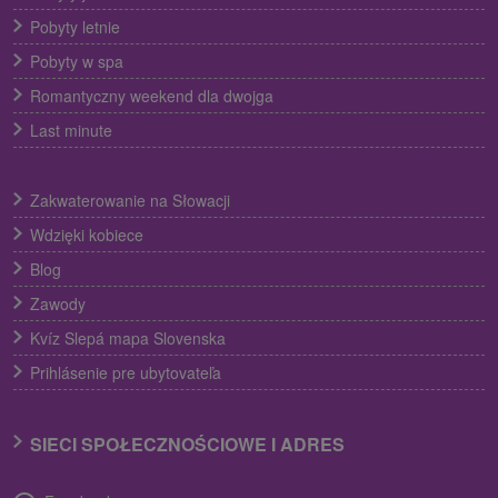
Pobyty letnie
Pobyty w spa
Romantyczny weekend dla dwojga
Last minute
Zakwaterowanie na Słowacji
Wdzięki kobiece
Blog
Zawody
Kvíz Slepá mapa Slovenska
Prihlásenie pre ubytovateľa
SIECI SPOŁECZNOŚCIOWE I ADRES