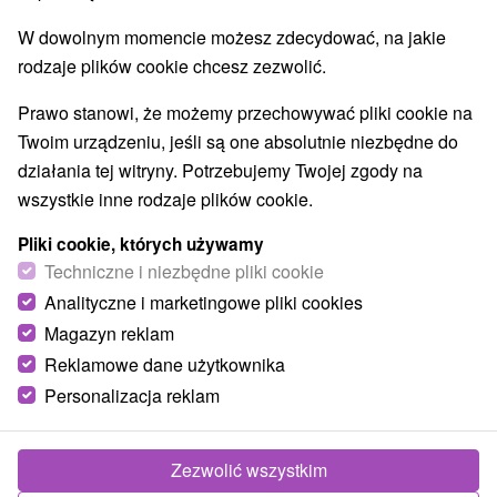
Areny laserowe i paintball
(1)
W dowolnym momencie możesz zdecydować, na jakie
Planetarium i obserwatorium
(1)
rodzaje plików cookie chcesz zezwolić.
Jeziora, jeziora, zbiorniki wodne
Wodospady
(1)
(3)
Pomniki
Zabytki techniki
Atrakcje dla dzieci
(2)
(1)
(10)
Prawo stanowi, że możemy przechowywać pliki cookie na
Tarcze
Escaperoom
(3)
(2)
Twoim urządzeniu, jeśli są one absolutnie niezbędne do
Ogrody zoologiczne i fermy zwierząt
(1)
działania tej witryny. Potrzebujemy Twojej zgody na
Muzea i galerie
Atrakcje turystyczne
(1)
(9)
wszystkie inne rodzaje plików cookie.
Atrakcje z adrenaliną
Kolejki linowe
(5)
(1)
Pliki cookie, których używamy
Jaskinie
(2)
Techniczne i niezbędne pliki cookie
Analityczne i marketingowe pliki cookies
Wsie i miasta
Magazyn reklam
Žilina
(1)
Veľké Rovné
(1)
Reklamowe dane użytkownika
Personalizacja reklam
Zezwolić wszystkim