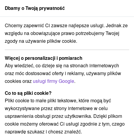
Dbamy o Twoją prywatność
członek grupy
Sorger
Chcemy zapewnić Ci zawsze najlepsze usługi. Jednak ze
rakcje na Słowacji
Wieże obserwacyjne i chodniki
Horné Považie
względu na obowiązujące prawo potrzebujemy Twojej
zgody na używanie plików cookie.
Wieże obserwacyjne i chodniki
Horné Považie
Więcej o personalizacji i pomiarach
Aby wiedzieć, co dzieje się na stronach internetowych
Kategorie
oraz móc dostosować oferty i reklamy, używamy plików
cookies oraz
usługi firmy Google
.
Wszystkie kategorie
Aquaparki, baseny
(2)
Túry a turistické chodníky
(11)
Co to są pliki cookie?
Amfiteatry i kina w przyrodzie
Źródła
(1)
(1)
Pliki cookie to małe pliki tekstowe, które mogą być
Rafting, rafting, rafting
Zamki
Chaty górskie
(2)
(1)
(1)
wykorzystywane przez strony internetowe w celu
Teatry
Skanseny
Sporty
(2)
(2)
(3)
usprawnienia obsługi przez użytkownika. Dzięki plikom
Zamki, pałace, ruiny
(7)
cookie możemy oferować Ci usługi zgodnie z tym, czego
Wieże obserwacyjne i chodniki
(5)
naprawdę szukasz i chcesz znaleźć.