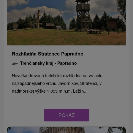
Rozhľadňa Stratenec Papradno
Trenčiansky kraj -
Papradno
Neveľká drevená turistická rozhľadňa na vrchole
najzápadnejšieho vrchu Javorníkov, Stratenci, v
nadmorskej výške 1 055 m.n.m. Leží v...
POKAZ