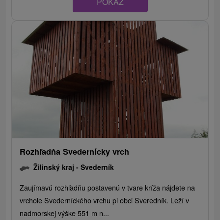
POKAZ
Rozhľadňa Svedernícky vrch
Žilinský kraj -
Svederník
Zaujímavú rozhľadňu postavenú v tvare kríža nájdete na
vrchole Svederníckého vrchu pi obci Sveredník. Leží v
nadmorskej výške 551 m n...