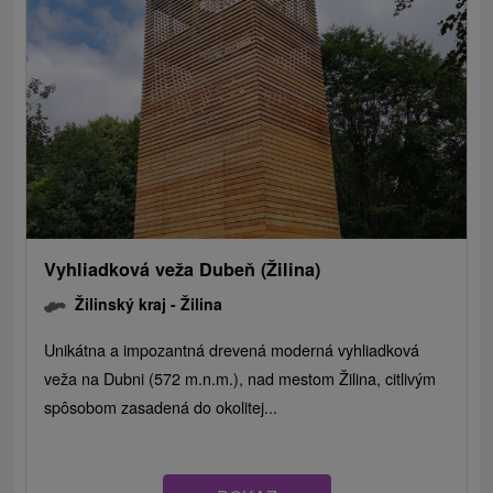
Vyhliadková veža Dubeň (Žilina)
Žilinský kraj -
Žilina
Unikátna a impozantná drevená moderná vyhliadková
veža na Dubni (572 m.n.m.), nad mestom Žilina, citlivým
spôsobom zasadená do okolitej...